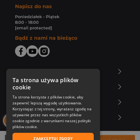
Napisz do nas
Poniedziałek - Piątek
8:00 - 18:00
[email protected]
Bądź z nami na bieżąco
O Księgarni Znak
Ta strona używa plików
cookie
Zakupy u nas
Ta strona korzysta z plików cookie, aby
Nasza oferta
zapewnić lepszą wygodę użytkowania.
Korzystając z tej strony, wyrażasz zgodę na
używanie przez nas wszystkich plików
Nasi autorzy
cookie zgodnie z warunkami naszej polityki
plików cookie.
ZAAKCEPTUJ ZGODY