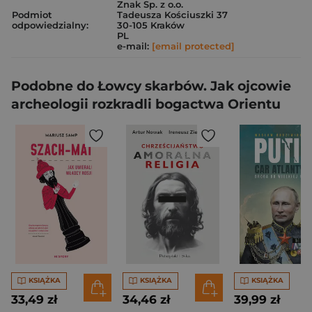
Znak Sp. z o.o.
Podmiot
Tadeusza Kościuszki 37
odpowiedzialny:
30-105 Kraków
PL
e-mail:
[email protected]
Podobne do Łowcy skarbów. Jak ojcowie
archeologii rozkradli bogactwa Orientu
KSIĄŻKA
KSIĄŻKA
KSIĄŻKA
33,49 zł
34,46 zł
39,99 zł