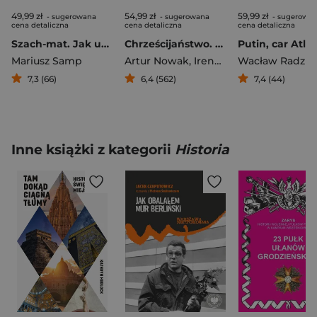
49,99 zł
54,99 zł
59,99 zł
- sugerowana
- sugerowana
- sugerowa
cena detaliczna
cena detaliczna
cena detaliczna
Szach-mat. Jak umierali władcy Rosji
Chrześcijaństwo. Amoralna religia
Mariusz Samp
Artur Nowak
,
Ireneusz Ziemiński
7,3 (66)
6,4 (562)
7,4 (44)
Inne książki z kategorii
Historia