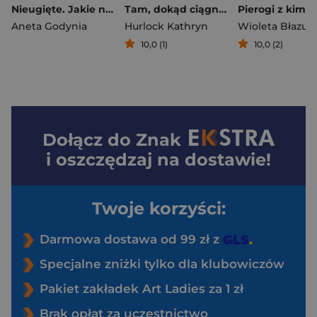
Nieugięte. Jakie naprawdę były wiejskie kobiety - książka z autografem
Tam, dokąd ciągną tłumy. Historia świętych miejsc
Aneta Godynia
Hurlock Kathryn
Wioleta Błazuc
10,0 (1)
10,0 (2)
Dołącz do
Znak
i oszczędzaj na dostawie!
Twoje korzyści:
Darmowa dostawa od 99 zł z
Specjalne zniżki tylko dla klubowiczów
Pakiet zakładek Art Ladies za 1 zł
Brak opłat za uczestnictwo