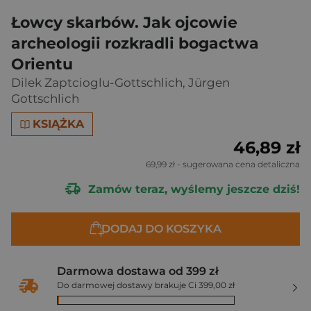
Łowcy skarbów. Jak ojcowie
archeologii rozkradli bogactwa
Orientu
Dilek Zaptcioglu-Gottschlich
,
Jürgen
Gottschlich
KSIĄŻKA
46,89 zł
69,99 zł
- sugerowana cena detaliczna
Zamów teraz, wyślemy jeszcze dziś!
DODAJ DO KOSZYKA
Darmowa dostawa od 399 zł
Do darmowej dostawy brakuje Ci 399,00 zł