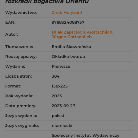
rozkradli bogactwa Orientu
Wydawnictwo:
Znak Horyzont
EAN:
9788324088737
Dilek Zaptcioglu-Gottschlich
,
Autor:
Jürgen Gottschlich
Tłumaczenie:
Emilia Skowrońska
Rodzaj oprawy:
Okładka twarda
Wydanie:
Pierwsze
Liczba stron:
384
Format:
158x225
Rok wydania:
2023
Data premiery:
2023-09-27
Język wydania:
polski
Język oryginału:
niemiecki
Społeczny Instytut Wydawniczy