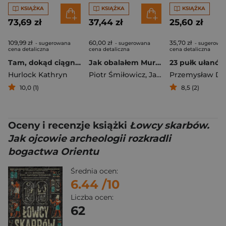
KSIĄŻKA
KSIĄŻKA
KSIĄŻKA
73,69 zł
37,44 zł
25,60 zł
109,99 zł
60,00 zł
35,70 zł
- sugerowana
- sugerowana
- sugerowa
cena detaliczna
cena detaliczna
cena detaliczna
Tam, dokąd ciągną tłumy. Historia świętych miejsc
Jak obalałem Mur Berliński. Jacek Czaputowicz rozmawia z Piotrem Śmiłowiczem
Hurlock Kathryn
Piotr Śmiłowicz
,
Jacek Czaputowicz
Przemysław D
10,0 (1)
8,5 (2)
Oceny i recenzje książki
Łowcy skarbów.
Jak ojcowie archeologii rozkradli
bogactwa Orientu
Średnia ocen:
6.44
/10
Liczba ocen:
62