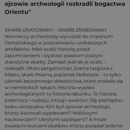
ojcowie archeologii rozkradli bogactwa
Orientu"
SKARB URATOWANY – SKARB ZRABOWANY
Niemieccy archeolodzy wyruszali do Imperium
Osmańskiego w poszukiwaniu unikatowych
artefaktów. Mieli ocalić historię przed
zapomnieniem i wydrzeć piaskom pustyni
starożytne skarby. Zamiast jednak je ocalić –
rozkradli. Ołtarz pergamoński, brama targowa z
Miletu, skarb Priama, popiersie Nefretete – to tylko
ułamek bezcennego dziedzictwa, które znalazło się
w niemieckich rękach. Historia wypraw
archeologicznych to historia rabunku. To historia
przemocy i rozboju, intryg i awantur. Siły pieniądza i
braku skrupułów. Kim byli ojcowie archeologii,
którzy kierowali wyprawami? Nobliwymi
naukowcami? Ukrytymi szpiegami? A może
zwykłymi łowcami skarbów, którzy pożądali jedynie