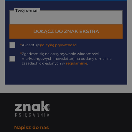
Twój e-mail
DOŁĄCZ DO ZNAK EKSTRA
*
Akceptuję
politykę prywatności
*
Zgadzam się na otrzymywanie wiadomości
marketingowych (newsletter) na podany
e-mail
na
zasadach określonych w
regulaminie
.
Napisz do nas