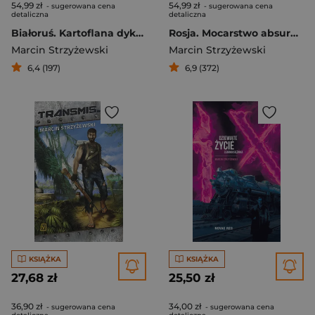
54,99 zł
54,99 zł
- sugerowana cena
- sugerowana cena
detaliczna
detaliczna
Białoruś. Kartoflana dyktatura
Rosja. Mocarstwo absurdu i nonsensu
Marcin Strzyżewski
Marcin Strzyżewski
6,4 (197)
6,9 (372)
KSIĄŻKA
KSIĄŻKA
27,68 zł
25,50 zł
36,90 zł
34,00 zł
- sugerowana cena
- sugerowana cena