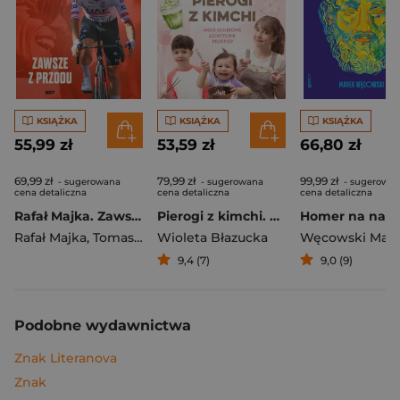
KSIĄŻKA
KSIĄŻKA
KSIĄŻKA
55,99 zł
53,59 zł
66,80 zł
69,99 zł
79,99 zł
99,99 zł
- sugerowana
- sugerowana
- sugerowa
cena detaliczna
cena detaliczna
cena detaliczna
Rafał Majka. Zawsze z przodu. Rozmawia Tomasz Kalemba - książka z autografem
Pierogi z kimchi. Moje ulubione azjatyckie przepisy
Rafał Majka
,
Tomasz Kalemba
Wioleta Błazucka
Węcowski Mar
9,4 (7)
9,0 (9)
Podobne wydawnictwa
Znak Literanova
Znak