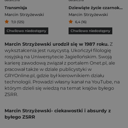
detaliczna
detaliczna
Transmisja
Dziewiąte życie czarnoksiężnika
Marcin Strzyżewski
Marcin Strzyżewski
7,0 (125)
6,4 (16)
Chwilowo niedostępny
Chwilowo niedostępny
Marcin Strzyżewski urodził się w 1987 roku.
Z
wykształcenia jest rusycystą. Ukończył filologię
rosyjską na Uniwersytecie Jagiellońskim. Swoją
karierę zawodową związał z portalem Onet.pl, ale
pracował także w dziale publicystyki w
GRYOnline.pl, gdzie był kierownikiem działu
technologii. Prowadzi własny kanał na YouTube, na
którym dzieli się wiedzą na temat krajów byłego
ZSRR.
Marcin Strzyżewski- ciekawostki i absurdy z
byłego ZSRR