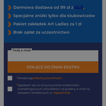
Darmowa dostawa od 99 zł z
Specjalne zniżki tylko dla klubowiczów
Pakiet zakładek Art Ladies za 1 zł
Brak opłat za uczestnictwo
Twój e-mail
DOŁĄCZ DO ZNAK EKSTRA
*
Akceptuję
politykę prywatności
*
Zgadzam się na otrzymywanie wiadomości
marketingowych (newsletter) na podany
e-mail
na
zasadach określonych w
regulaminie
.