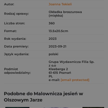
Autor:
Joanna Tekieli
Okładka broszurowa
Rodzaj oprawy:
(miękka)
Liczba stron:
360
Format:
13.5x20.5cm
Rok wydania:
2023
Data premiery:
2023-09-21
Język wydania:
polski
Grupa Wydawnicza Filia Sp.
z o.o
Podmiot
Kleeberga 2
odpowiedzialny:
61-615 Poznań
PL
e-mail:
[email protected]
Podobne do Malownicza jesień w
Olszowym Jarze