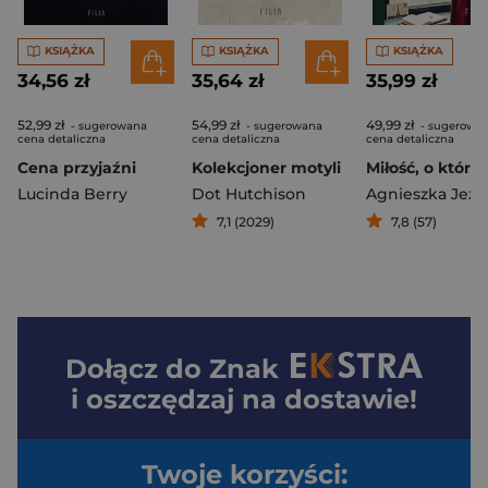
KSIĄŻKA
KSIĄŻKA
KSIĄŻKA
34,56 zł
35,64 zł
35,99 zł
52,99 zł
54,99 zł
49,99 zł
- sugerowana
- sugerowana
- sugerowa
cena detaliczna
cena detaliczna
cena detaliczna
Cena przyjaźni
Kolekcjoner motyli
Lucinda Berry
Dot Hutchison
Agnieszka Jeż
7,1 (2029)
7,8 (57)
Dołącz do
Znak
i oszczędzaj na dostawie!
Twoje korzyści: