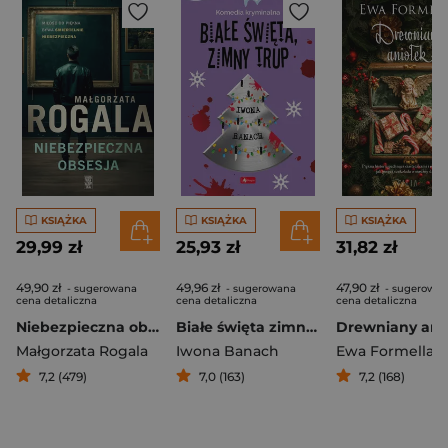
KSIĄŻKA
KSIĄŻKA
KSIĄŻKA
29,99 zł
25,93 zł
31,82 zł
49,90 zł
49,96 zł
47,90 zł
- sugerowana
- sugerowana
- sugerowa
cena detaliczna
cena detaliczna
cena detaliczna
Niebezpieczna obsesja
Białe święta zimny trup
Drewniany ani
Małgorzata Rogala
Iwona Banach
Ewa Formella
7,2 (479)
7,0 (163)
7,2 (168)