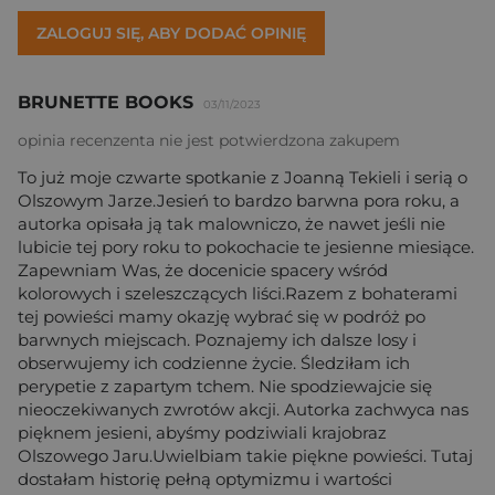
ZALOGUJ SIĘ, ABY DODAĆ OPINIĘ
BRUNETTE BOOKS
03/11/2023
opinia recenzenta nie jest potwierdzona zakupem
To już moje czwarte spotkanie z Joanną Tekieli i serią o
Olszowym Jarze.Jesień to bardzo barwna pora roku, a
autorka opisała ją tak malowniczo, że nawet jeśli nie
lubicie tej pory roku to pokochacie te jesienne miesiące.
Zapewniam Was, że docenicie spacery wśród
kolorowych i szeleszczących liści.Razem z bohaterami
tej powieści mamy okazję wybrać się w podróż po
barwnych miejscach. Poznajemy ich dalsze losy i
obserwujemy ich codzienne życie. Śledziłam ich
perypetie z zapartym tchem. Nie spodziewajcie się
nieoczekiwanych zwrotów akcji. Autorka zachwyca nas
pięknem jesieni, abyśmy podziwiali krajobraz
Olszowego Jaru.Uwielbiam takie piękne powieści. Tutaj
dostałam historię pełną optymizmu i wartości