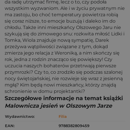
da radę utrzymać firmę, lecz o to, czy podoła
wszystkim wyzwaniom. Ale i w życiu prywatnym nie
ma zastoju, bo choć temperatury powietrza robią
się coraz niższe, to emocje buzują i daleko im do
chłodu. Także inni mieszkańcy Olszowego Jaru nie
szykują się do zimowego snu: rozkwita miłość Lidki i
Tomka, Wiola znajduje nową sympatię, Darek
przeżywa wątpliwości związane z tym, dokąd
zmierza jego relacja z Weroniką, a nim skończy się
rok, jedna z rodzin znacząco się powiększy! Czy
uczucia naszych bohaterów przetrwają pierwsze
przymrozki? Czy to, co zrodziło się podczas szalonej
nocy świętojańskiej, nie rozwieje się wraz z jesienną
mgłą? Kim będą nowi mieszkańcy, którzy znajdą
schronienie w domu projektantki?
Szczegółowe informacje na temat książki
Malownicza jesień w Olszowym Jarze
Wydawnictwo:
Filia
EAN:
9788382809459