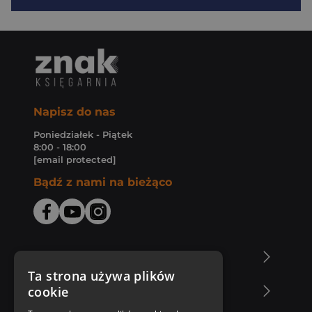
Napisz do nas
Poniedziałek - Piątek
8:00 - 18:00
[email protected]
Bądź z nami na bieżąco
O Księgarni Znak
Ta strona używa plików
cookie
Zakupy u nas