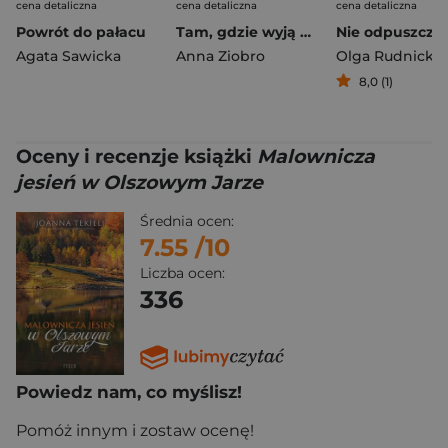
cena detaliczna
cena detaliczna
cena detaliczna
Powrót do pałacu
Tam, gdzie wyją wilki
Agata Sawicka
Anna Ziobro
Olga Rudnicka
8,0 (1)
Oceny i recenzje książki
Malownicza
jesień w Olszowym Jarze
Średnia ocen:
7.55
/10
Liczba ocen:
336
Powiedz nam, co myślisz!
Pomóż innym i zostaw ocenę!