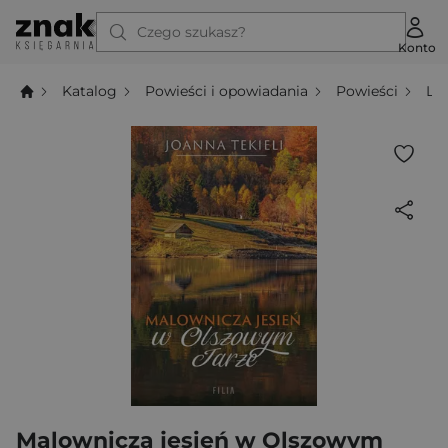
Czego szukasz?
Konto
Katalog
Powieści i opowiadania
Powieści
Li
Malownicza jesień w Olszowym