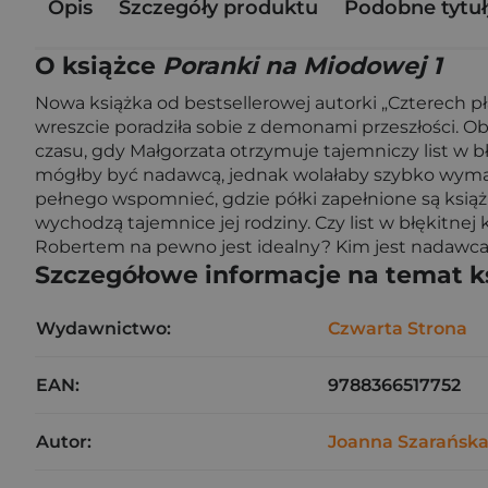
Opis
Szczegóły produktu
Podobne tytuł
O książce
Poranki na Miodowej 1
Nowa książka od bestsellerowej autorki „Czterech p
wreszcie poradziła sobie z demonami przeszłości. Obe
czasu, gdy Małgorzata otrzymuje tajemniczy list w b
mógłby być nadawcą, jednak wolałaby szybko wymaza
pełnego wspomnieć, gdzie półki zapełnione są książk
wychodzą tajemnice jej rodziny. Czy list w błękitnej
Robertem na pewno jest idealny? Kim jest nadawca
Szczegółowe informacje na temat k
Wydawnictwo:
Czwarta Strona
EAN:
9788366517752
Autor:
Joanna Szarańsk