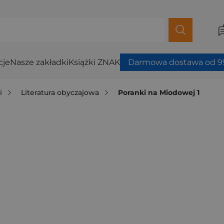
cje
Nasze zakładki
Książki ZNAK
Darmowa dostawa od 99
i
Literatura obyczajowa
Poranki na Miodowej 1