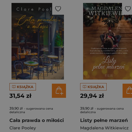
KSIĄŻKA
KSIĄŻKA
31,54 zł
29,94 zł
39,90 zł
39,90 zł
- sugerowana cena
- sugerowana cena
detaliczna
detaliczna
Cała prawda o miłości
Listy pełne marzeń
Clare Pooley
Magdalena Witkiewicz