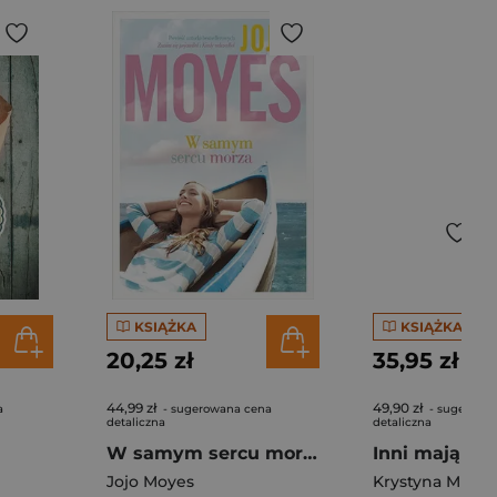
KSIĄŻKA
KSIĄŻKA
20,25 zł
35,95 zł
44,99 zł
49,90 zł
a
- sugerowana cena
- sugerowa
detaliczna
detaliczna
W samym sercu morza
Inni mają lep
Jojo Moyes
Krystyna Mirek