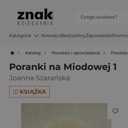
Kategorie
Nowości
Bestsellery
Zapowiedzi
Promo
Katalog
Powieści i opowiadania
Powieśc
Poranki na Miodowej 1
Joanna Szarańska
KSIĄŻKA