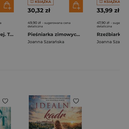
KSIĄŻKA
KSIĄŻKA
30,32 zł
33,99 zł
49,90 zł
47,90 zł
a
- sugerowana cena
- sugerowan
detaliczna
detaliczna
Dzień na Miodowej. Tom 5
Pieśniarka zimowych pól. Leśne pejzaże. Tom 4
Joanna Szarańska
Joanna Szarańs