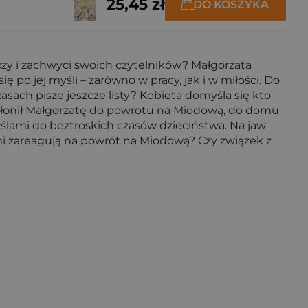
25,45 zł
DO KOSZYKA
czy i zachwyci swoich czytelników? Małgorzata
 po jej myśli – zarówno w pracy, jak i w miłości. Do
asach pisze jeszcze listy? Kobieta domyśla się kto
kłonił Małgorzatę do powrotu na Miodową, do domu
yślami do beztroskich czasów dzieciństwa. Na jaw
jomi zareagują na powrót na Miodową? Czy związek z