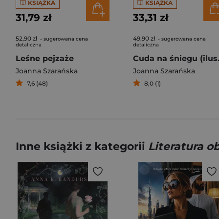
KSIĄŻKA
KSIĄŻKA
31,79 zł
33,31 zł
52,90 zł
49,90 zł
- sugerowana cena
- sugerowana cena
detaliczna
detaliczna
Leśne pejzaże
Cuda na 
Joanna Szarańska
Joanna Szarańska
7,6 (48)
8,0 (1)
Inne książki z kategorii
Literatura 