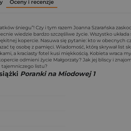
y
Oceny i recenzje
łatków śniegu”! Czy i tym razem Joanna Szarańska zasko
cnie wiedzie bardzo szczęśliwe życie. Wszystko układa się
łękitnej kopercie. Nasuwa się pytanie: kto w obecnych cz
ć tę osobę z pamięci. Wiadomość, którą skrywał list s
ami, a kraciasty fotel kusi miękkością. Kobieta wraca m
 kopercie odmieni życie Małgorzaty? Jak jej bliscy i zna
 tajemniczego listu?
siążki
Poranki na Miodowej 1
a