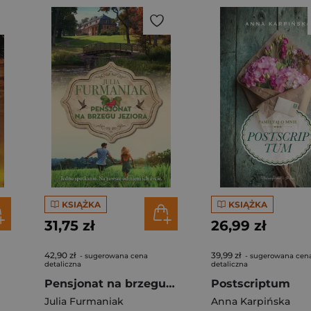
KSIĄŻKA
KSIĄŻKA
31,75 zł
26,99 zł
42,90 zł
39,99 zł
- sugerowana cena
- sugerowana cen
detaliczna
detaliczna
Pensjonat na brzegu jeziora
Postscriptum
Julia Furmaniak
Anna Karpińska