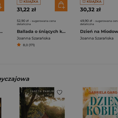
KSIĄŻKA
KSIĄŻKA
31,22 zł
30,32 zł
52,90 zł
49,90 zł
- sugerowana cena
- sugerowana cen
detaliczna
detaliczna
śniegu (ilustrowane brzegi)
Ballada o śniących kwiatach
Joanna Szarańska
Joanna Szarańska
8,0 (171)
obyczajowa