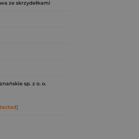
wa ze skrzydełkami
ańskie sp. z o. o.
tected]