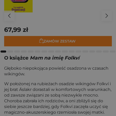
67,99 zł
ZAMÓW ZESTAW
O książce
Mam na imię Folkví
Głęboko niepokojąca powieść osadzona w czasach
wikingów.
W położonej na rubieżach osadzie wikingów Folkví i
jej brat Áslakr dorastali w komfortowych warunkach,
od zawsze związani ze sobą niezwykle mocno.
Choroba zabrała ich rodziców, a oni zbliżyli się do
siebie jeszcze bardziej, gdy Folkví zaczęła uczyć się
magiczno-akuszerskiego rzemiosła swojej matki.