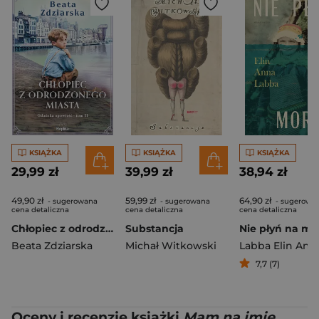
KSIĄŻKA
KSIĄŻKA
KSIĄŻKA
29,99 zł
39,99 zł
38,94 zł
49,90 zł
59,99 zł
64,90 zł
- sugerowana
- sugerowana
- sugerowa
cena detaliczna
cena detaliczna
cena detaliczna
Chłopiec z odrodzonego miasta. Gdańska opowieść, Tom 2
Substancja
Nie płyń na mo
Beata Zdziarska
Michał Witkowski
Labba Elin Ann
7,7 (7)
Oceny i recenzje książki
Mam na imię