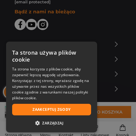
[email protected]
Bądź z nami na bieżąco
O Księgarni Znak
Ta strona używa plików
cookie
Zakupy u nas
Ta strona korzysta z plików cookie, aby
Nasza oferta
zapewnić lepszą wygodę użytkowania.
Korzystając z tej strony, wyrażasz zgodę na
używanie przez nas wszystkich plików
Nasi autorzy
cookie zgodnie z warunkami naszej polityki
plików cookie.
ZAAKCEPTUJ ZGODY
31,99 zł
DO KOSZYKA
ZARZĄDZAJ
NIEZBĘDNE
Strona główna
Menu
Kontakt
Listy zakupowe
Koszyk