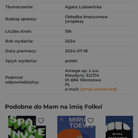
Tłumaczenie:
Agata Lubowicka
Okładka broszurowa
Rodzaj oprawy:
(miękka)
Liczba stron:
156
Rok wydania:
2024
Data premiery:
2024-07-18
Język wydania:
polski
Artrage sp. z o.o.
Klaudyny 32/214
Podmiot
01-684 Warszawa
odpowiedzialny:
PL
e-mail:
[email protected]
Podobne do Mam na imię Folkví