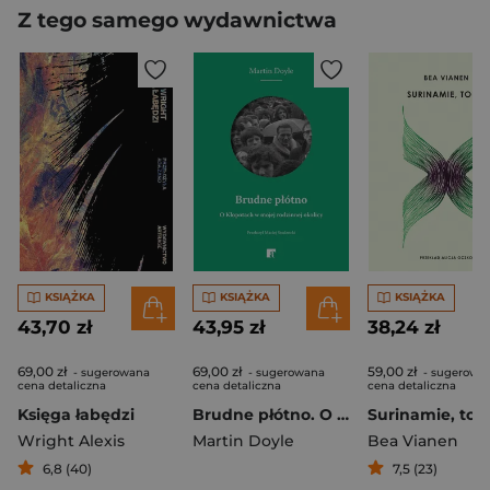
Z tego samego wydawnictwa
KSIĄŻKA
KSIĄŻKA
KSIĄŻKA
43,70 zł
43,95 zł
38,24 zł
69,00 zł
69,00 zł
59,00 zł
- sugerowana
- sugerowana
- sugerowa
cena detaliczna
cena detaliczna
cena detaliczna
Księga łabędzi
Brudne płótno. O Kłopotach w mojej rodzinnej okolicy
Surinamie, to j
Wright Alexis
Martin Doyle
Bea Vianen
6,8 (40)
7,5 (23)