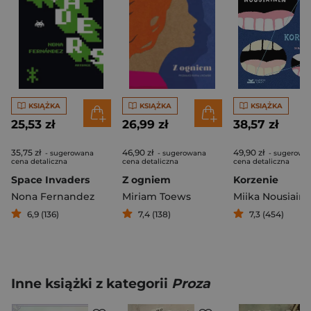
KSIĄŻKA
KSIĄŻKA
KSIĄŻKA
25,53 zł
26,99 zł
38,57 zł
35,75 zł
46,90 zł
49,90 zł
- sugerowana
- sugerowana
- sugerowa
cena detaliczna
cena detaliczna
cena detaliczna
Space Invaders
Z ogniem
Korzenie
Nona Fernandez
Miriam Toews
Miika Nousiain
6,9 (136)
7,4 (138)
7,3 (454)
Inne książki z kategorii
Proza