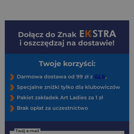
Dołącz do
Znak
i oszczędzaj na dostawie!
Twoje korzyści:
Darmowa dostawa od 99 zł z
Specjalne zniżki tylko dla klubowiczów
Pakiet zakładek Art Ladies za 1 zł
Brak opłat za uczestnictwo
Twój e-mail