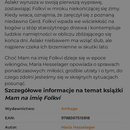
Áslakr wyrusza w swoją pierwszą wyprawę,
zostawiając Folkví w mroku niekończącej się zimy.
Kiedy wraca, oznajmia, że zaręczył się z poznaną
niedawno Gerd. Folkví wpada we wściekłość na
bogów u stóp starożytnego drzewa i kontempluje
ludzkie namiętności w obliczu zbliżającego się
końca dni. Áslakr niebawem ma wziąć ślub, ale
najpierw czeka ich brzemienne w skutki lato.
Choć Mam na imię Folkví dzieje się w epoce
wikingów, Maria Hesselager opowiada o sprawach
ponadczasowych: miłości, groźbie utraty i o tym, do
czego zdolni jesteśmy się w skrajnych sytuacjach
posunąć.
Szczegółowe informacje na temat książki
Mam na imię Folkví
Wydawnictwo:
ArtRage
EAN:
9788367515818
Autor:
Maria Hesselager