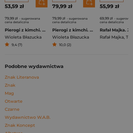
53,59 zł
79,99 zł
55,99 zł
79,99 zł
79,99 zł
69,99 zł
- sugerowana
- sugerowana
- sugerowa
cena detaliczna
cena detaliczna
cena detaliczna
Pierogi z kimchi. Moje ulubione azjatyckie przepisy
Pierogi z kimchi. Moje ulubione azjatyckie przepisy - książka z autografem
Wioleta Błazucka
Wioleta Błazucka
Rafał Majka
,
Tomasz 
9,4 (7)
10,0 (2)
Podobne wydawnictwa
Znak Literanova
Znak
Mag
Otwarte
Czarne
Wydawnictwo W.A.B.
Znak Koncept