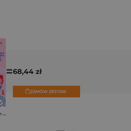
=
68,44 zł
ZAMÓW ZESTAW
Polski Paryż. Śladem malarek, pisarzy, kreatorów stylu