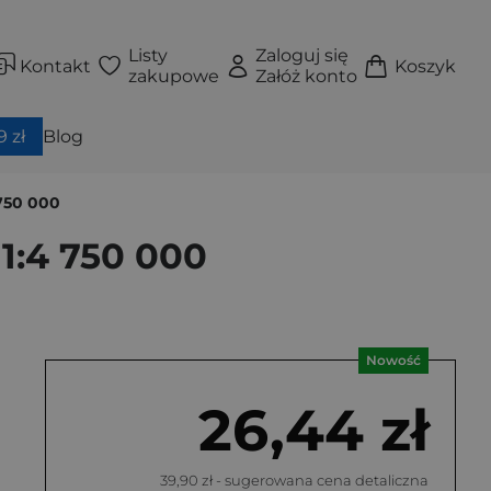
Listy
Zaloguj się
Kontakt
Koszyk
zakupowe
Załóż konto
 zł
Blog
750 000
:4 750 000
Nowość
26,44 zł
39,90 zł
- sugerowana cena detaliczna