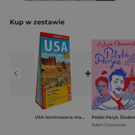
Kup w zestawie
+
USA laminowana mapa samochodowo-turystyczna 1:4 750 000
Adam Chowański