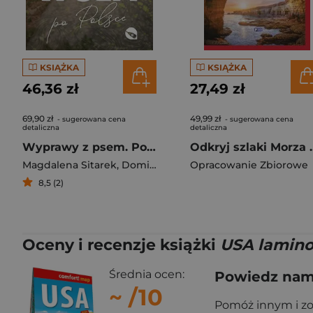
KSIĄŻKA
KSIĄŻKA
46,36 zł
27,49 zł
69,90 zł
49,99 zł
- sugerowana cena
- sugerowana cena
detaliczna
detaliczna
Wyprawy z psem. Po Polsce
Odkryj szlak
Magdalena Sitarek
,
Dominika Stempniewicz
Opracowanie Zbiorowe
8,5 (2)
Oceny i recenzje książki
USA lamino
Średnia ocen:
Powiedz nam,
~
/10
Pomóż innym i z