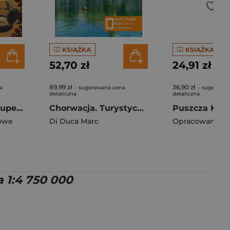
KSIĄŻKA
KSIĄŻKA
52,70 zł
24,91 zł
89,99 zł
36,90 zł
a
- sugerowana cena
- sugerowa
detaliczna
detaliczna
Szlak Akademii Superbohaterów. Popularnonaukowy przewodnik po Polsce
Chorwacja. Turystyczny przewodnik bez retuszu
owe
Di Duca Marc
Opracowanie Z
1:4 750 000