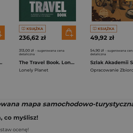
KSIĄŻKA
KSIĄŻKA
236,62 zł
49,92 zł
313,00 zł
54,90 zł
- sugerowana cena
- sugerowana cen
detaliczna
detaliczna
i Morza Śródziemnego
The Travel Book. Lonely Planet
Lonely Planet
Opracowanie Zbior
wana mapa samochodowo-turystyczna 
 co myślisz!
ostaw ocenę!