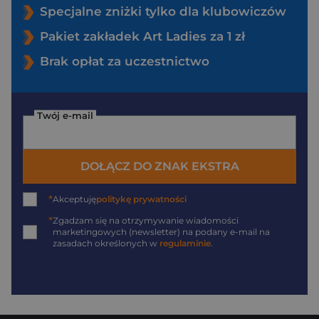
Specjalne zniżki tylko dla klubowiczów
Pakiet zakładek Art Ladies za 1 zł
Brak opłat za uczestnictwo
Twój e-mail
DOŁĄCZ DO ZNAK EKSTRA
*
Akceptuję
politykę prywatności
*
Zgadzam się na otrzymywanie wiadomości
marketingowych (newsletter) na podany
e-mail
na
zasadach określonych w
regulaminie
.