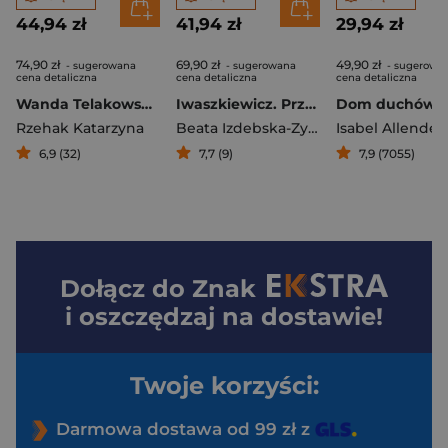
44,94 zł
41,94 zł
29,94 zł
74,90 zł
69,90 zł
49,90 zł
- sugerowana
- sugerowana
- sugerowa
cena detaliczna
cena detaliczna
cena detaliczna
Wanda Telakowska. Piękno dla wszystkich, czyli jak powstało polskie wzornictwo powojenne
Iwaszkiewicz. Przyjaciele i wrogowie
Dom duchów
Rzehak Katarzyna
Beata Izdebska-Zybała
Isabel Allende
6,9 (32)
7,7 (9)
7,9 (7055)
Dołącz do
Znak
i oszczędzaj na dostawie!
Twoje korzyści:
Darmowa dostawa od 99 zł z