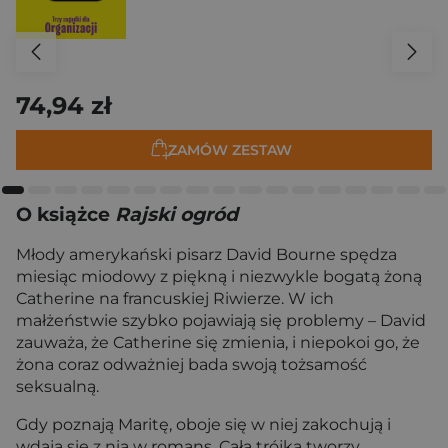
74,94 zł
ZAMÓW ZESTAW
O książce
Rajski ogród
Młody amerykański pisarz David Bourne spędza
miesiąc miodowy z piękną i niezwykle bogatą żoną
Catherine na francuskiej Riwierze. W ich
małżeństwie szybko pojawiają się problemy – David
zauważa, że Catherine się zmienia, i niepokoi go, że
żona coraz odważniej bada swoją tożsamość
seksualną.
Gdy poznają Maritę, oboje się w niej zakochują i
wdają się z nią w romans. Cała trójka tworzy