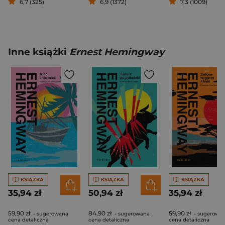
6,7 (325)
6,9 (1372)
7,3 (1009)
Inne książki
Ernest Hemingway
KSIĄŻKA
KSIĄŻKA
KSIĄŻKA
35,94 zł
50,94 zł
35,94 zł
59,90 zł
84,90 zł
59,90 zł
- sugerowana
- sugerowana
- sugerowa
cena detaliczna
cena detaliczna
cena detaliczna