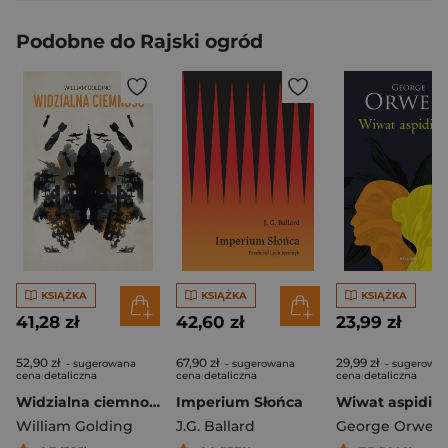
Podobne do Rajski ogród
KSIĄŻKA
KSIĄŻKA
KSIĄŻKA
41,28 zł
42,60 zł
23,99 zł
52,90 zł
67,90 zł
29,99 zł
- sugerowana
- sugerowana
- sugerowa
cena detaliczna
cena detaliczna
cena detaliczna
Widzialna ciemność
Imperium Słońca
Wiwat aspidist
William Golding
J.G. Ballard
George Orwell