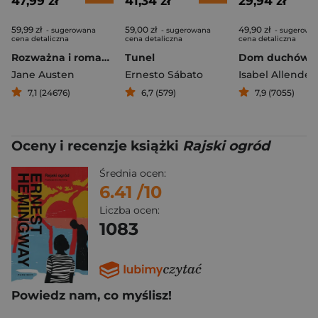
47,99 zł
41,34 zł
29,94 zł
59,99 zł
59,00 zł
49,90 zł
- sugerowana
- sugerowana
- sugerowa
cena detaliczna
cena detaliczna
cena detaliczna
Rozważna i romantyczna
Tunel
Dom duchów
Jane Austen
Ernesto Sábato
Isabel Allende
7,1 (24676)
6,7 (579)
7,9 (7055)
Oceny i recenzje książki
Rajski ogród
Średnia ocen:
6.41
/10
Liczba ocen:
1083
Powiedz nam, co myślisz!