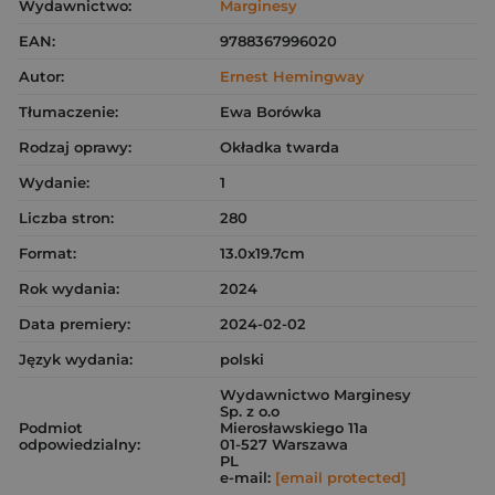
Wydawnictwo:
Marginesy
EAN:
9788367996020
Autor:
Ernest Hemingway
Tłumaczenie:
Ewa Borówka
Rodzaj oprawy:
Okładka twarda
Wydanie:
1
Liczba stron:
280
Format:
13.0x19.7cm
Rok wydania:
2024
Data premiery:
2024-02-02
Język wydania:
polski
Wydawnictwo Marginesy
Sp. z o.o
Podmiot
Mierosławskiego 11a
odpowiedzialny:
01-527 Warszawa
PL
e-mail:
[email protected]