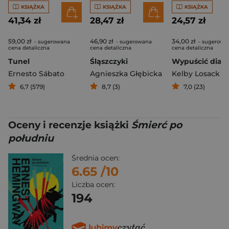
KSIĄŻKA
KSIĄŻKA
KSIĄŻKA
41,34 zł
28,47 zł
24,57 zł
59,00 zł
46,90 zł
34,00 zł
- sugerowana
- sugerowana
- sugerowa
cena detaliczna
cena detaliczna
cena detaliczna
Tunel
Śląszczyki
Wypuścić diabł
Ernesto Sábato
Agnieszka Głębicka
Kelby Losack
6,7 (579)
8,7 (3)
7,0 (23)
Oceny i recenzje książki
Śmierć po
południu
Średnia ocen:
6.65
/10
Liczba ocen:
194