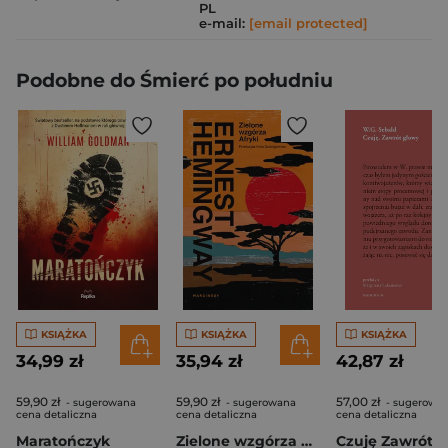
PL
e-mail:
[email protected]
Podobne do Śmierć po południu
KSIĄŻKA
KSIĄŻKA
KSIĄŻKA
34,99 zł
35,94 zł
42,87 zł
59,90 zł
59,90 zł
57,00 zł
- sugerowana
- sugerowana
- sugerowa
cena detaliczna
cena detaliczna
cena detaliczna
Maratończyk
Zielone wzgórza Afryki