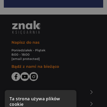
Napisz do nas
Poniedziałek - Piątek
8:00 - 18:00
[email protected]
Bądź z nami na bieżąco
O Księgarni Znak
Ta strona używa plików
cookie
Zakupy u nas