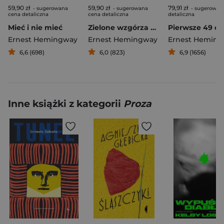
59,90 zł
59,90 zł
79,91 zł
- sugerowana
- sugerowana
- sugerowan
cena detaliczna
cena detaliczna
detaliczna
Mieć i nie mieć
Zielone wzgórza Afryki
Ernest Hemingway
Ernest Hemingway
Ernest Hemin
6,6 (698)
6,0 (823)
6,9 (1656)
Inne książki z kategorii
Proza