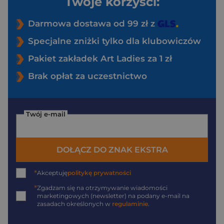
Twoje korzyści:
Darmowa dostawa od 99 zł z
Specjalne zniżki tylko dla klubowiczów
Pakiet zakładek Art Ladies za 1 zł
Brak opłat za uczestnictwo
Twój e-mail
DOŁĄCZ DO ZNAK EKSTRA
*
Akceptuję
politykę prywatności
*
Zgadzam się na otrzymywanie wiadomości
marketingowych (newsletter) na podany
e-mail
na
zasadach określonych w
regulaminie
.