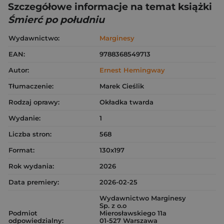
Szczegółowe informacje na temat książki
Śmierć po południu
Wydawnictwo:
Marginesy
EAN:
9788368549713
Autor:
Ernest Hemingway
Tłumaczenie:
Marek Cieślik
Rodzaj oprawy:
Okładka twarda
Wydanie:
1
Liczba stron:
568
Format:
130x197
Rok wydania:
2026
Data premiery:
2026-02-25
Wydawnictwo Marginesy
Sp. z o.o
Podmiot
Mierosławskiego 11a
odpowiedzialny:
01-527 Warszawa