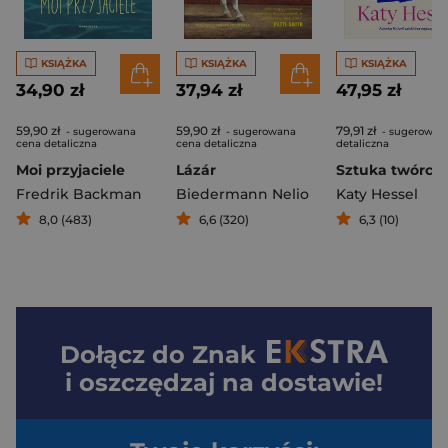
KSIĄŻKA
KSIĄŻKA
KSIĄŻKA
34,90 zł
37,94 zł
47,95 zł
59,90 zł
59,90 zł
79,91 zł
- sugerowana
- sugerowana
- sugerowan
cena detaliczna
cena detaliczna
detaliczna
Moi przyjaciele
Lázár
Fredrik Backman
Biedermann Nelio
Katy Hessel
8,0 (483)
6,6 (320)
6,3 (10)
Dołącz do
Znak
i oszczędzaj na dostawie!