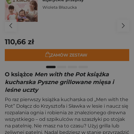
Wioleta Błazucka
110,66 zł
ZAMÓW ZESTAW
O książce
Men with the Pot książka
kucharska Pyszne grillowane mięsa i
leśne uczty
Po raz pierwszy książka kucharska od „Men with the
Pot” Dołącz do Krzysztofa i Sławka w lesie i naucz się
rozpalania ognia i robienia ze znalezionego drewna
wszystkiego – od szpikulców na szaszłyki po stojak
na patelnię. Nie masz na to czasu? Użyj grilla lub
żeliwnej patelni. Nadal będziesz w stanie przyrządzić