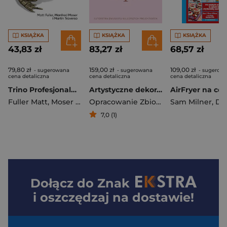
KSIĄŻKA
KSIĄŻKA
KSIĄŻKA
43,83 zł
83,27 zł
68,57 zł
79,80 zł
159,00 zł
109,00 zł
- sugerowana
- sugerowana
- sugerow
cena detaliczna
cena detaliczna
cena detaliczna
Trino Profesjonalny przewodnik SQL w dowolnej skali, w dowolnym magazynie i w dowolnym środowisku
Artystyczne dekoracje tortów Autorstwa dwunastu najlepszych projektantek
Fuller Matt
,
Moser Manfred
,
Traverso Martin
Opracowanie Zbiorowe
Sam Milner
,
Dom M
7,0 (1)
Dołącz do
Znak
i oszczędzaj na dostawie!