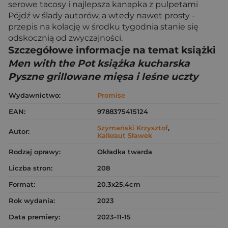
serowe tacosy i najlepsza kanapka z pulpetami
Pójdź w ślady autorów, a wtedy nawet prosty ­
przepis na kolację w środku tygodnia stanie się
odskocznią od zwyczajności.
Szczegółowe informacje na temat książki
Men with the Pot książka kucharska
Pyszne grillowane mięsa i leśne uczty
Wydawnictwo:
Promise
EAN:
9788375415124
Szymański Krzysztof
,
Autor:
Kalkraut Sławek
Rodzaj oprawy:
Okładka twarda
Liczba stron:
208
Format:
20.3x25.4cm
Rok wydania:
2023
Data premiery:
2023-11-15