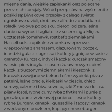
mięsne dania, wiejskie zapiekanki oraz polecane
przez nich specjały. Wśród przepisów na wyśmienite
posiłki są: Biwakowe przepisy z całego świata:
ogniskowe ravioli, drobiowe alfredo z dodatkami,
roladki wołowe po polsku, pierogi od zera, leśne
danie na wynos i tagliatelle z sosem ragu Mięsna
uczta: stek tomahawk, rostbef z ziemniakami
Hasselback, tropikalne żeberka wieprzowe,
wieprzowina z ananasem, glazurowany boczek,
irlandzki gulasz z ­ogniska i kotlety jagnięce w sosie z
granatów Kurczak, indyk i kaczka: kurczak smażony
w lesie, pierś indyka z sosem żurawinowym, pierś
kaczki z tłuczonymi ziemniakami i kieszonki z
kurczaka zawijane w bekon Leśne wypieki: pizza z
patelni, leśne precle, kiełbaski w cieście, chleb
serowy, calzone i biwakowe pączki Z morza do lasu:
pijany łosoś, rybne curry, ryba z frytkami i purée z
groszku, dorsz w ziołowej panierce i leśne kotlety
rybne Burgery, kanapki, quesadille i tacosy: kanapki
z wędzo­nym boczkiem, kapiący cheeseburger,