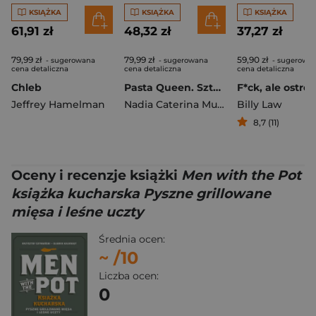
KSIĄŻKA
KSIĄŻKA
KSIĄŻKA
61,91 zł
48,32 zł
37,27 zł
79,99 zł
79,99 zł
59,90 zł
- sugerowana
- sugerowana
- sugerowa
cena detaliczna
cena detaliczna
cena detaliczna
Chleb
Pasta Queen. Sztuka gotowania po włosku
Jeffrey Hamelman
Nadia Caterina Munno
Billy Law
8,7 (11)
Oceny i recenzje książki
Men with the Pot
książka kucharska Pyszne grillowane
mięsa i leśne uczty
Średnia ocen:
~
/10
Liczba ocen:
0