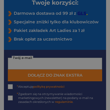
Twoje korzyści:
Darmowa dostawa od 99 zł z
Specjalne zniżki tylko dla klubowiczów
Pakiet zakładek Art Ladies za 1 zł
Brak opłat za uczestnictwo
Twój e-mail
DOŁĄCZ DO ZNAK EKSTRA
*
Akceptuję
politykę prywatności
*
Zgadzam się na otrzymywanie wiadomości
marketingowych (newsletter) na podany
e-mail
na
zasadach określonych w
regulaminie
.