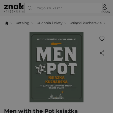
Czego szukasz?
Konto
Katalog
Kuchnia i diety
Książki kucharskie
Me
Men with the Pot książka