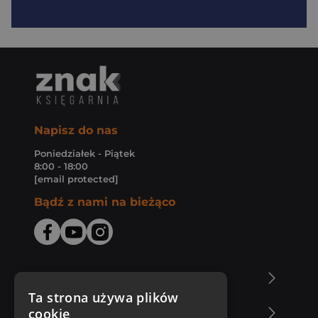
Napisz do nas
Poniedziałek - Piątek
8:00 - 18:00
[email protected]
Bądź z nami na bieżąco
O Księgarni Znak
Ta strona używa plików
cookie
Zakupy u nas