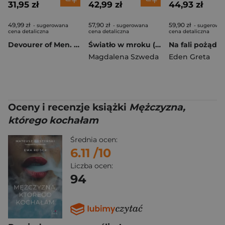
31,95 zł
42,99 zł
44,93 zł
49,99 zł
57,90 zł
59,90 zł
- sugerowana
- sugerowana
- sugerowa
cena detaliczna
cena detaliczna
cena detaliczna
Devourer of Men. Gdy wzywa mrok. Devourer. Tom 1
Światło w mroku (ilustrowane brzegi)
Magdalena Szweda
Eden Greta
Oceny i recenzje książki
Mężczyzna,
którego kochałam
Średnia ocen:
6.11
/10
Liczba ocen:
94