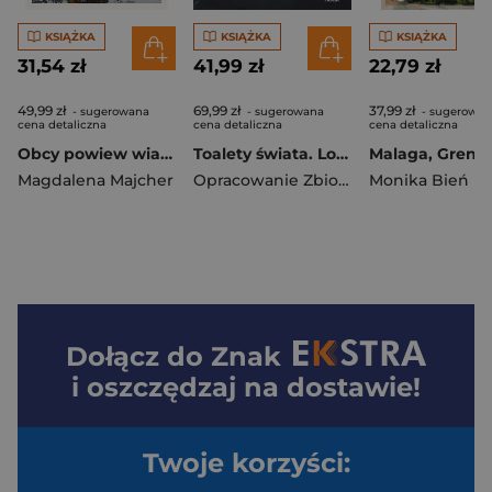
KSIĄŻKA
KSIĄŻKA
KSIĄŻKA
31,54 zł
41,99 zł
22,79 zł
49,99 zł
69,99 zł
37,99 zł
- sugerowana
- sugerowana
- sugerowan
cena detaliczna
cena detaliczna
cena detaliczna
Obcy powiew wiatru. Saga nadmorska
Toalety świata. Lonely Planet
Magdalena Majcher
Opracowanie Zbiorowe
Monika Bień
Dołącz do
Znak
i oszczędzaj na dostawie!
Twoje korzyści: