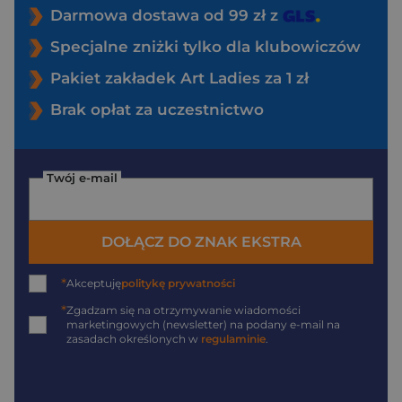
Darmowa dostawa od 99 zł z
Specjalne zniżki tylko dla klubowiczów
Pakiet zakładek Art Ladies za 1 zł
Brak opłat za uczestnictwo
Twój e-mail
DOŁĄCZ DO ZNAK EKSTRA
*
Akceptuję
politykę prywatności
*
Zgadzam się na otrzymywanie wiadomości
marketingowych (newsletter) na podany
e-mail
na
zasadach określonych w
regulaminie
.