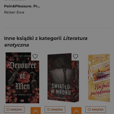
Pain&Pleasure. Prawdziwa historia dziewczyny, której życie zaczęło się tak drastycznie, że mogła wybrać tylko złą drogę
Reiser Ewa
Inne książki z kategorii
Literatura
erotyczna
KSIĄŻKA
KSIĄŻKA
KSIĄŻKA