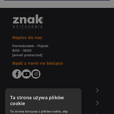
Napisz do nas
Poniedziałek - Piątek
8:00 - 18:00
[email protected]
Bądź z nami na bieżąco
O Księgarni Znak
Ta strona używa plików
cookie
Zakupy u nas
Ta strona korzysta z plików cookie, aby