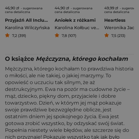
46,90 zł
44,90 zł
49,99 zł
- sugerowana
- sugerowana
- sugerowa
cena detaliczna
cena detaliczna
cena detaliczna
Przyjaźń All Inclusive
Aniołek z różkami
Heartless
Karolina Wilczyńska
Karolina Kołbuc vel Caroline Angel
7,2 (391)
7,8 (107)
7,5 (213)
O książce
Mężczyzna, którego kochałam
Mężczyzna, którego kochałam to prawdziwa historia
o miłości, ale nie takiej, o jakiej marzymy. To
opowieść o uczuciu tak silnym, że aż
destrukcyjnym. Ewa na pozór ma cudowne życie –
mąż, dziecko, piękny dom, przyjaciele i dobre
towarzystwo. Dzień, w którym jej mąż pokazuje
swoje prawdziwe bezwzględne oblicze, jest
ostatnim dniem jej spokojnego życia. Ewa jest
gotowa zrobić wszystko, by odzyskać swój świat.
Popełnia niestety wiele błędów, ale szczerze się do
nich przyznaje! Pokazuje wszystko tak jak było