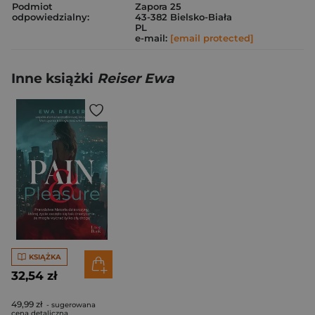
Podmiot
Zapora 25
odpowiedzialny:
43-382 Bielsko-Biała
PL
e-mail:
[email protected]
Inne książki
Reiser Ewa
KSIĄŻKA
32,54 zł
49,99 zł
- sugerowana
cena detaliczna