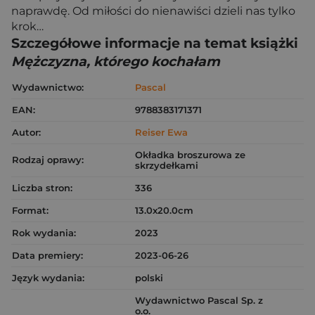
naprawdę. Od miłości do nienawiści dzieli nas tylko
krok…
Szczegółowe informacje na temat książki
Mężczyzna, którego kochałam
Wydawnictwo:
Pascal
EAN:
9788383171371
Autor:
Reiser Ewa
Okładka broszurowa ze
Rodzaj oprawy:
skrzydełkami
Liczba stron:
336
Format:
13.0x20.0cm
Rok wydania:
2023
Data premiery:
2023-06-26
Język wydania:
polski
Wydawnictwo Pascal Sp. z
o.o.