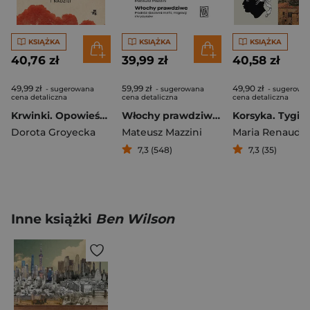
KSIĄŻKA
KSIĄŻKA
KSIĄŻKA
40,76 zł
39,99 zł
40,58 zł
49,99 zł
59,99 zł
49,90 zł
- sugerowana
- sugerowana
- sugerowa
cena detaliczna
cena detaliczna
cena detaliczna
Krwinki. Opowieść o stracie i nadziei
Włochy prawdziwe. Podróż śladami mafii, migracji i kryzysów
Dorota Groyecka
Mateusz Mazzini
Maria Renaud
7,3 (548)
7,3 (35)
Inne książki
Ben Wilson