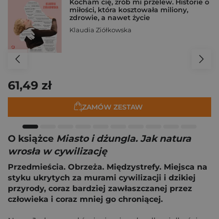
Kocham cię, zrób mi przelew. Historie o
miłości, która kosztowała miliony,
zdrowie, a nawet życie
Klaudia Ziółkowska
61,49 zł
ZAMÓW ZESTAW
O książce
Miasto i dżungla. Jak natura
wrosła w cywilizację
Przedmieścia. Obrzeża. Międzystrefy. Miejsca na
styku ukrytych za murami cywilizacji i dzikiej
przyrody, coraz bardziej zawłaszczanej przez
człowieka i coraz mniej go chroniącej.