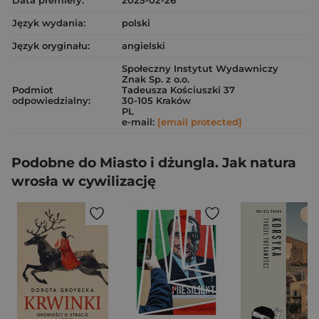
Data premiery:
2025-02-26
Język wydania:
polski
Język oryginału:
angielski
Społeczny Instytut Wydawniczy
Znak Sp. z o.o.
Podmiot
Tadeusza Kościuszki 37
odpowiedzialny:
30-105 Kraków
PL
e-mail:
[email protected]
Podobne do Miasto i dżungla. Jak natura
wrosła w cywilizację