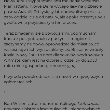
Nowy Jork zasypał śmieciami mokradła wielkości
Manhattanu. Nowe Delhi wycięło lasy na grzbiecie
pasma Aravalli. Od tysięcy lat budowaliśmy miasta,
żeby oddzielić się od natury, ale epoka przemysłowa
gwałtownie przyspieszyła ten proces.
Teraz zmagamy się z powodziami, podmuchami
kurzu z pustyni, upału z pustyni i smogiem. I
zaczynamy na nowo wprowadzać do miast to, co
wcześniej z nich wyrzucaliśmy. Do Brisbane wróciły
koale. Nowy Jork to dom dla sokołów wędrownych.
A Amsterdam jest na dobrej drodze, by do 2050
roku mieć gospodarkę zeroemisyjną.
Przyroda powoli odradza się nawet w największych
aglomeracjach.
*
Ben Wilson, autor monumentalnego
Metropolis
,
powraca z historią fascynujących i nieoczywistych