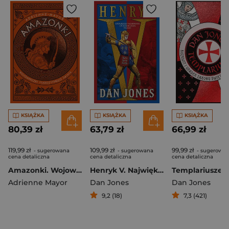
KSIĄŻKA
KSIĄŻKA
KSIĄŻKA
80,39 zł
63,79 zł
66,99 zł
119,99 zł
109,99 zł
99,99 zł
- sugerowana
- sugerowana
- sugerowa
cena detaliczna
cena detaliczna
cena detaliczna
Amazonki. Wojowniczki starożytnego świata
Henryk V. Największy wojownik na angielskim tronie
Adrienne Mayor
Dan Jones
Dan Jones
9,2 (18)
7,3 (421)