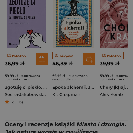
KSIĄŻKA
KSIĄŻKA
KSIĄŻKA
36,99 zł
46,89 zł
39,99 zł
59,99 zł
69,99 zł
59,99 zł
- sugerowana
- sugerowana
- sugerowa
cena detaliczna
cena detaliczna
cena detaliczna
Zgotuję ci piekło. Jak rozwodzą się Polacy
Epoka alchemii. Jak magia stała się nauką
Socha-Jakubowska Paulina
Kit Chapman
Alek Korab
7,5 (13)
Oceny i recenzje książki
Miasto i dżungla.
Jak natura wrosła w cywilizację