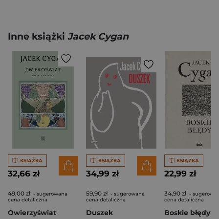
Inne książki
Jacek Cygan
KSIĄŻKA
KSIĄŻKA
KSIĄŻKA
32,66 zł
34,99 zł
22,99 zł
49,00 zł
59,90 zł
34,90 zł
- sugerowana
- sugerowana
- sugerowa
cena detaliczna
cena detaliczna
cena detaliczna
Owierzyświat
Duszek
Boskie błędy