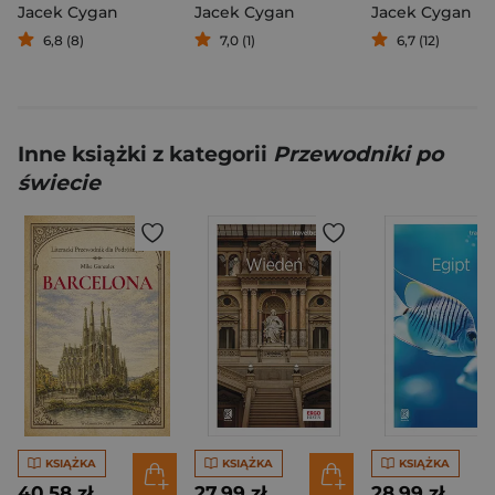
Jacek Cygan
Jacek Cygan
Jacek Cygan
6,8 (8)
7,0 (1)
6,7 (12)
Inne książki z kategorii
Przewodniki po
świecie
KSIĄŻKA
KSIĄŻKA
KSIĄŻKA
40,58 zł
27,99 zł
28,99 zł