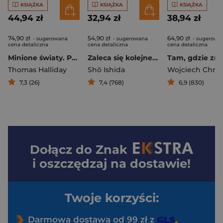
KSIĄŻKA
KSIĄŻKA
KSIĄŻKA
44,94 zł
32,94 zł
38,94 zł
74,90 zł
54,90 zł
64,90 zł
- sugerowana
- sugerowana
- sugerowa
cena detaliczna
cena detaliczna
cena detaliczna
Minione światy. Podróż do początków Ziemi
Zaleca się kolejnego kota
Thomas Halliday
Shō Ishida
Wojciech Chmie
7,3 (26)
7,4 (768)
6,9 (830)
Dołącz do
Znak
i oszczędzaj na dostawie!
Twoje korzyści:
Darmowa dostawa od 99 zł z