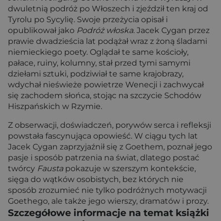
dwuletnią podróż po Włoszech i zjeździł ten kraj od
Tyrolu po Sycylię. Swoje przeżycia opisał i
opublikował jako
Podróż włoska
. Jacek Cygan przez
prawie dwadzieścia lat podążał wraz z żoną śladami
niemieckiego poety. Oglądał te same kościoły,
pałace, ruiny, kolumny, stał przed tymi samymi
dziełami sztuki, podziwiał te same krajobrazy,
wdychał nieświeże powietrze Wenecji i zachwycał
się zachodem słońca, stojąc na szczycie Schodów
Hiszpańskich w Rzymie.
Z obserwacji, doświadczeń, porywów serca i refleksji
powstała fascynująca opowieść. W ciągu tych lat
Jacek Cygan zaprzyjaźnił się z Goethem, poznał jego
pasje i sposób patrzenia na świat, dlatego postać
twórcy
Fausta
pokazuje w szerszym kontekście,
sięga do wątków osobistych, bez których nie
sposób zrozumieć nie tylko podróżnych motywacji
Goethego, ale także jego wierszy, dramatów i prozy.
Szczegółowe informacje na temat książki