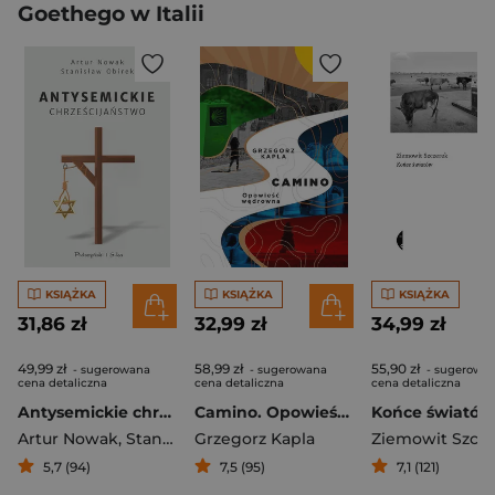
Goethego w Italii
KSIĄŻKA
KSIĄŻKA
KSIĄŻKA
31,86 zł
32,99 zł
34,99 zł
49,99 zł
58,99 zł
55,90 zł
- sugerowana
- sugerowana
- sugerowa
cena detaliczna
cena detaliczna
cena detaliczna
Antysemickie chrześcijaństwo
Camino. Opowieść wędrowna
Końce światów
Artur Nowak
,
Stanisław Obirek
Grzegorz Kapla
Ziemowit Szcz
5,7 (94)
7,5 (95)
7,1 (121)