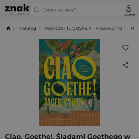
Czego szukasz?
Konto
Katalog
Podróże i turystyka
Przewodniki
Prz
Ciao, Goethe!. Śladami Goethego w