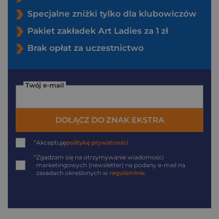
Specjalne zniżki tylko dla klubowiczów
Pakiet zakładek Art Ladies za 1 zł
Brak opłat za uczestnictwo
Twój e-mail
DOŁĄCZ DO ZNAK EKSTRA
*
Akceptuję
politykę prywatności
*
Zgadzam się na otrzymywanie wiadomości
marketingowych (newsletter) na podany
e-mail
na
zasadach określonych w
regulaminie
.