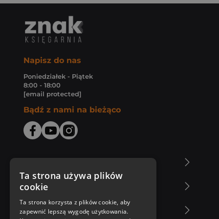
Napisz do nas
Poniedziałek - Piątek
8:00 - 18:00
[email protected]
Bądź z nami na bieżąco
O Księgarni Znak
Ta strona używa plików
cookie
Zakupy u nas
Ta strona korzysta z plików cookie, aby
Nasza oferta
zapewnić lepszą wygodę użytkowania.