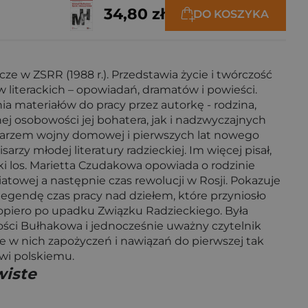
34,80 zł
DO KOSZYKA
ze w ZSRR (1988 r.). Przedstawia życie i twórczość
literackich – opowiadań, dramatów i powieści.
nia materiałów do pracy przez autorkę - rodzina,
tnej osobowości jej bohatera, jak i nadzwyczajnych
ronikarzem wojny domowej i pierwszych lat nowego
arzy młodej literatury radzieckiej. Im więcej pisał,
ki los. Marietta Czudakowa opowiada o rodzinie
iatowej a następnie czas rewolucji w Rosji. Pokazuje
 legendę czas pracy nad dziełem, które przyniosło
 dopiero po upadku Związku Radzieckiego. Była
zości Bułhakowa i jednocześnie uważny czytelnik
le w nich zapożyczeń i nawiązań do pierwszej tak
wi polskiemu.
wiste