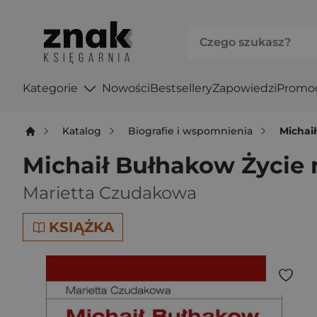
Kategorie
Nowości
Bestsellery
Zapowiedzi
Promo
Katalog
Biografie i wspomnienia
Michai
Michaił Bułhakow Życie 
Marietta Czudakowa
KSIĄŻKA