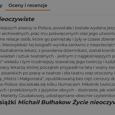
y
Oceny i recenzje
ieoczywiste
ejszych pisarzy w Polsce, powstała i została wydana jeszc
 archiwalnych, prac mu poświęconych oraz jego utworów 
e relacje osób, które go pamiętały i żyły w czasie zbiera
ru). Niezwykłość tej biografii wynika zarówno z nieprzecię
 wykształcenia lekarz, z powołania dziennikarz, został k
wiadań i sztuk teatralnych - jednym z najgłośniejszych pis
 wkładu i tym trudniejszy stawał się jego twórczy i ludz
acy lekarza, której początek przypadł na lata I wojny św
pisarskich po pracę w teatrze i dla teatru oraz otoczony
ią „Mistrz i Małgorzata”, opublikowaną bez cięć cenzury
 w Polsce doczekała się kilku tłumaczeń. Miłośnik twórc
ych i przełożonych z języków obcych - dostrzeże, jak wie
o Marietty Czudakowej, udostępniane obecnie czytelniko
siążki
Michaił Bułhakow Życie nieoczy