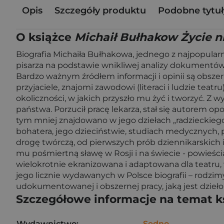
Opis
Szczegóły produktu
Podobne tytuł
O książce
Michaił Bułhakow Życie n
Biografia Michaiła Bułhakowa, jednego z najpopularni
pisarza na podstawie wnikliwej analizy dokumentów
Bardzo ważnym źródłem informacji i opinii są obszern
przyjaciele, znajomi zawodowi (literaci i ludzie teat
okoliczności, w jakich przyszło mu żyć i tworzyć. Z
państwa. Porzucił pracę lekarza, stał się autorem opo
tym mniej znajdowano w jego dziełach „radzieckiego”
bohatera, jego dzieciństwie, studiach medycznych, pr
drogę twórczą, od pierwszych prób dziennikarskich i 
mu pośmiertną sławę w Rosji i na świecie - powieśc
wielokrotnie ekranizowana i adaptowana dla teatru,
jego licznie wydawanych w Polsce biografii – rodzim
udokumentowanej i obszernej pracy, jaką jest dzieł
Szczegółowe informacje na temat k
Wydawnictwo:
Sedno