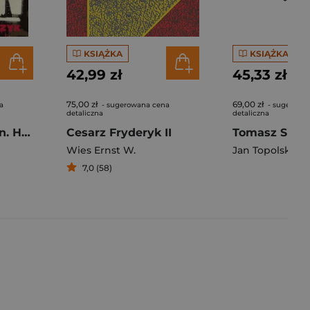
KSIĄŻKA
KSIĄŻKA
42,99 zł
45,33 zł
75,00 zł
69,00 zł
a
- sugerowana cena
- sugerowa
detaliczna
detaliczna
System of a Down. Hipnotyczny krzyk wyd. 2
Cesarz Fryderyk II
Wies Ernst W.
Jan Topolski
7,0 (58)