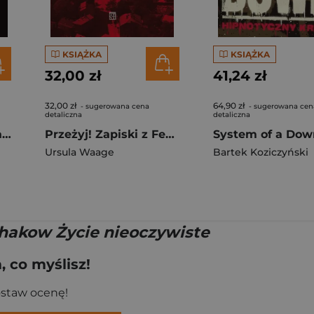
KSIĄŻKA
KSIĄŻKA
32,00 zł
41,24 zł
32,00 zł
64,90 zł
- sugerowana cena
- sugerowana cen
detaliczna
detaliczna
Jumpman. Jak Michael Jordan stał się globalną ikoną
Przeżyj! Zapiski z Festung Breslau i polskiego Wrocławia 1945-1947. Relacja świadka. (Wydanie 2 Poprawione)
Ursula Waage
Bartek Koziczyński
łhakow Życie nieoczywiste
 co myślisz!
ostaw ocenę!