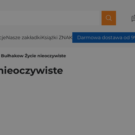
cje
Nasze zakładki
Książki ZNAK
Darmowa dostawa od 99
ł Bułhakow Życie nieoczywiste
nieoczywiste