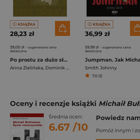
KSIĄŻKA
KSIĄŻKA
28,23 zł
36,99 zł
39,00 zł
59,99 zł
- sugerowana cena
- sugerowana cena
detaliczna
detaliczna
Po prostu za dużo słów rozmawiają Lidia Zielińska oraz Anna Zielińska i Dominik Puk
Anna Zielińska
,
Dominik Puk
Smith Johnny
7,0 (1)
Oceny i recenzje książki
Michaił Bu
Średnia ocen:
Powiedz nam,
6.67
/10
Pomóż innym i z