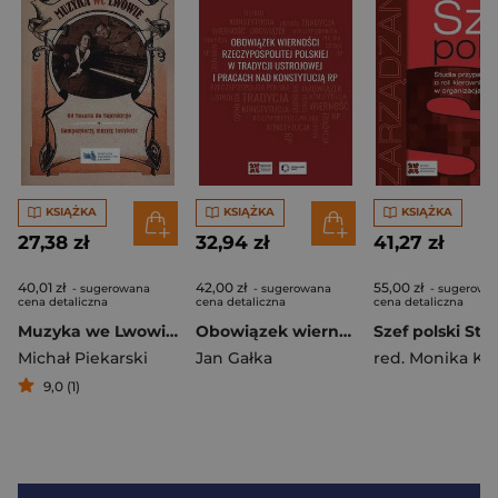
KSIĄŻKA
KSIĄŻKA
KSIĄŻKA
27,38 zł
32,94 zł
41,27 zł
40,01 zł
42,00 zł
55,00 zł
- sugerowana
- sugerowana
- sugerowa
cena detaliczna
cena detaliczna
cena detaliczna
Muzyka we Lwowie Od Mozarta do Majerskiego Kompozytorzy muzycy instytucje
Obowiązek wierności Rzeczypospolitej Polskiej w tradycji ustrojowej i pracach nad Konstytucją RP
Michał Piekarski
Jan Gałka
red. Monika Ko
9,0 (1)