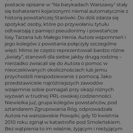
postacie opisane w "Na barykadach Warszawy" stały
się bohaterami kojarzonymi niemal automatycznie z
historią powstańczej Starówki. Do dziś zdarza się
spotykać osoby, które po przywołaniu tytułu
odtwarzają z pamięci pseudonimy i powstańcze
losy Tarzana lub Małego Henia. Autora wspomnień i
jego kolegów z powstania połączyły szczególne
więzi. Mimo że często reprezentowali bardzo różne
„światy”, stanowili dla siebie jakby drugą rodzinę –
nierzadko zwracali się do Autora o pomoc w
nieoczekiwanych okolicznościach lub jemu
przychodzili niespodziewanie z pomocą. Jako
przedstawiciele najróżniejszych zawodów
wzajemnie sobie pomagali przy okazji różnych
wyzwań w trudnej PRL-owskiej codzienności.
Niewielka już, grupa kolegów powstańców, pod
sztandarem Zgrupowania Róg, odprowadzała
Autora na warszawskie Powązki, gdy 10 kwietnia
2010 roku zginął w katastrofie pod Smoleńskiem.
Bez wątpienia to im właśnie, żyjącym i nieżyjącym