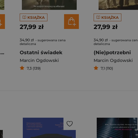
KSIĄŻKA
KSIĄŻKA
27,99 zł
27,99 zł
34,90 zł
34,90 zł
- sugerowana cena
- sugerowana cen
detaliczna
detaliczna
Z Afganistanu.pl Alfabet polskiej misji
Ostatni świadek
(Nie)potrzebni
Marcin Ogdowski
Marcin Ogdowski
7,3 (139)
7,1 (110)