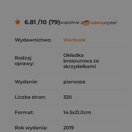
6.81 /10 (79)
wspólnie z
Wydawnictwo:
Warbook
Okładka
Rodzaj
broszurowa ze
oprawy:
skrzydełkami
Wydanie:
pierwsze
Liczba stron:
320
Format:
14.5x21.0cm
Rok wydania:
2019