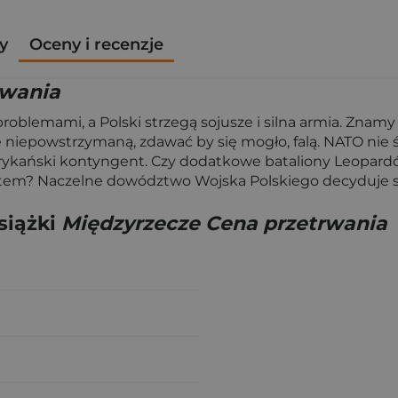
y
Oceny i recenzje
rwania
roblemami, a Polski strzegą sojusze i silna armia. Znam
 niepowstrzymaną, zdawać by się mogło, falą. NATO nie ś
ykański kontyngent. Czy dodatkowe bataliony Leopardów, 
antem? Naczelne dowództwo Wojska Polskiego decyduje 
siążki
Międzyrzecze Cena przetrwania