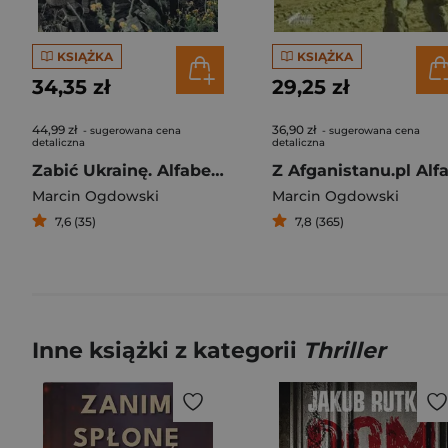
KSIĄŻKA
KSIĄŻKA
34,35 zł
29,25 zł
44,99 zł
36,90 zł
- sugerowana cena
- sugerowana cena
detaliczna
detaliczna
Zabić Ukrainę. Alfabet rosyjskiej agresji
Marcin Ogdowski
Marcin Ogdowski
7,6 (35)
7,8 (365)
Inne książki z kategorii
Thriller