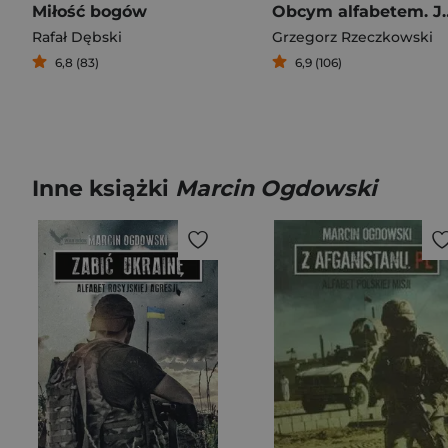
Miłość bogów
Obcym alfabetem. Jak ludzie
Rafał Dębski
Grzegorz Rzeczkowski
6,8 (83)
6,9 (106)
Inne książki
Marcin Ogdowski