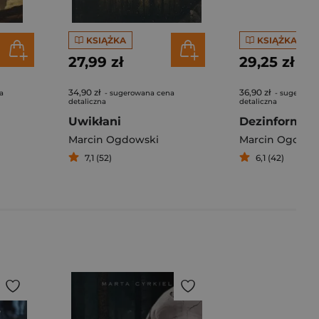
KSIĄŻKA
KSIĄŻKA
27,99 zł
29,25 zł
34,90 zł
36,90 zł
a
- sugerowana cena
- sugerowa
detaliczna
detaliczna
Uwikłani
Dezinformac
Marcin Ogdowski
Marcin Ogdows
7,1 (52)
6,1 (42)