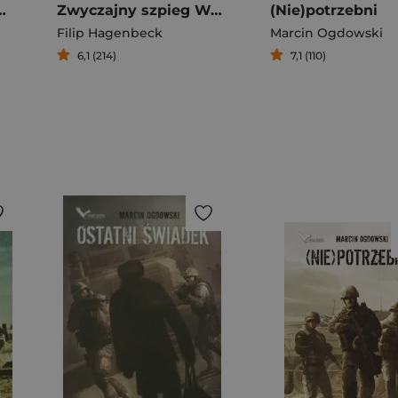
 Kremla i PiS zagrali podsłuchami
Zwyczajny szpieg Wspomnienia
(Nie)potrzebni
Filip Hagenbeck
Marcin Ogdowski
6,1 (214)
7,1 (110)