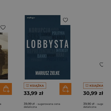
KSIĄŻKA
KSIĄŻKA
33,99 zł
30,99 zł
39,99 zł
39,90 zł
a
- sugerowana cena
- sugerowa
detaliczna
detaliczna