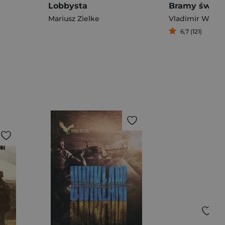
Lobbysta
Bramy świat
Mariusz Zielke
Vladimir Wolff
6,7 (121)