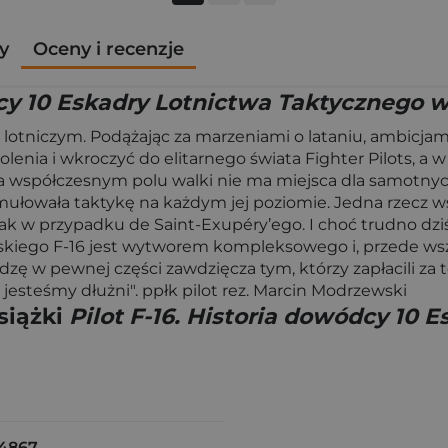
y
Oceny i recenzje
dcy 10 Eskadry Lotnictwa Taktycznego 
lotniczym. Podążając za marzeniami o lataniu, ambicjami
szkolenia i wkroczyć do elitarnego świata Fighter Pilots
na współczesnym polu walki nie ma miejsca dla samotn
mułowała taktykę na każdym jej poziomie. Jedna rzecz wszak
 jak w przypadku de Saint-Exupéry’ego. I choć trudno d
t polskiego F-16 jest wytworem kompleksowego i, przede 
ę w pewnej części zawdzięcza tym, którzy zapłacili za t
steśmy dłużni". ppłk pilot rez. Marcin Modrzewski
siążki
Pilot F-16. Historia dowódcy 10
4867