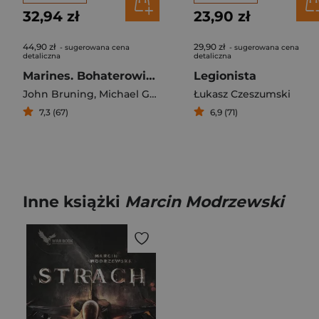
32,94 zł
23,90 zł
44,90 zł
29,90 zł
- sugerowana cena
- sugerowana cena
detaliczna
detaliczna
Marines. Bohaterowie operacji specjalnych
Legionista
John Bruning
,
Michael Golembesky
Łukasz Czeszumski
7,3 (67)
6,9 (71)
Inne książki
Marcin Modrzewski