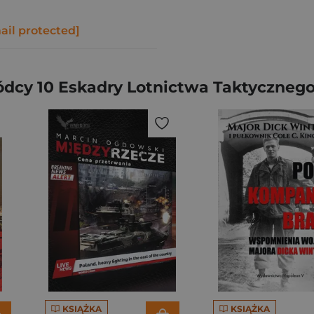
ail protected]
wódcy 10 Eskadry Lotnictwa Taktyczneg
KSIĄŻKA
KSIĄŻKA