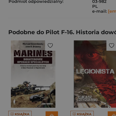
Podmiot odpowiedzialny:
03-982
PL
e-mail:
[em
Podobne do Pilot F-16. Historia do
KSIĄŻKA
KSIĄŻKA