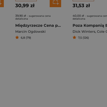
30,99 zł
31,53 zł
39,90 zł
40,00 zł
- sugerowana cena
- sugerowana ce
detaliczna
detaliczna
Międzyrzecze Cena przetrwania
Marcin Ogdowski
Dick Winters
,
Cole C. 
6,8 (79)
7,5 (126)