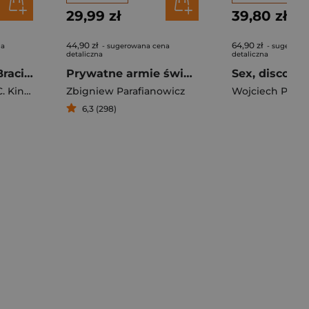
29,99 zł
39,80 zł
44,90 zł
64,90 zł
na
- sugerowana cena
- sugerowa
detaliczna
detaliczna
Poza Kompanią Braci Wspomnienia wojenne majora Dicka Wintersa
Prywatne armie świata czyli jak wyglądają współczesne konflikty
Kingseed
Zbigniew Parafianowicz
Wojciech Przyli
6,3 (298)