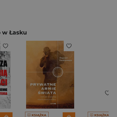
o w Łasku
KSIĄŻKA
KSIĄŻKA