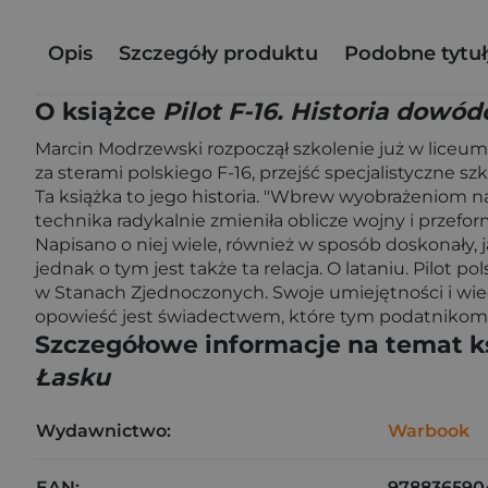
Opis
Szczegóły produktu
Podobne tytuł
O książce
Pilot F-16. Historia dowó
Marcin Modrzewski rozpoczął szkolenie już w liceum 
za sterami polskiego F-16, przejść specjalistyczne 
Ta książka to jego historia. "Wbrew wyobrażeniom 
technika radykalnie zmieniła oblicze wojny i przefor
Napisano o niej wiele, również w sposób doskonały,
jednak o tym jest także ta relacja. O lataniu. Pilo
w Stanach Zjednoczonych. Swoje umiejętności i wiedz
opowieść jest świadectwem, które tym podatnikom je
Szczegółowe informacje na temat k
Łasku
Wydawnictwo:
Warbook
EAN:
978836590