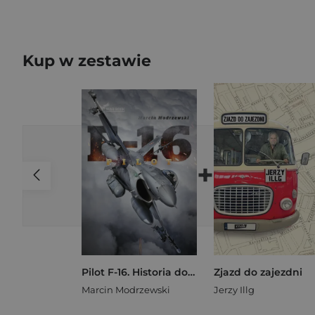
Kup w zestawie
+
Pilot F-16. Historia dowódcy 10 Eskadry Lotnictwa Taktycznego w Łasku
Zjazd do zajezdni
Marcin Modrzewski
Jerzy Illg