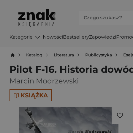
Kategorie
Nowości
Bestsellery
Zapowiedzi
Promo
Katalog
Literatura
Publicystyka
Esej
Pilot F-16. Historia dow
Marcin Modrzewski
KSIĄŻKA