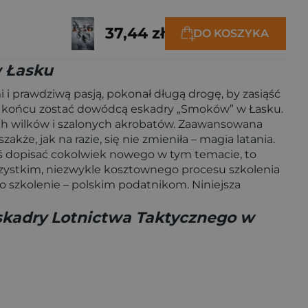
37,44 zł
DO KOSZYKA
w Łasku
 i prawdziwą pasją, pokonał długą drogę, by zasiąść
, a w końcu zostać dowódcą eskadry „Smoków” w Łasku.
ych wilków i szalonych akrobatów. Zaawansowana
że, jak na razie, się nie zmieniła – magia latania.
ziś dopisać cokolwiek nowego w tym temacie, to
wszystkim, niezwykle kosztownego procesu szkolenia
o szkolenie – polskim podatnikom. Niniejsza
 Eskadry Lotnictwa Taktycznego w