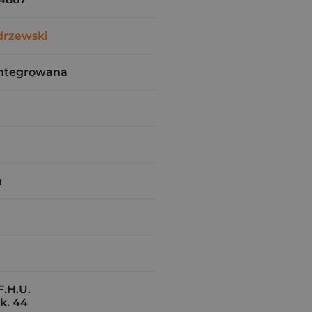
drzewski
integrowana
m
.H.U.
k. 44