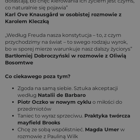
dorastają, bo chęć kierowania ich życiem jest czymś,
co naturalnie się pojawia”
Karl Ove Knausgård w osobistej rozmowie z
Karolem Kleczką
„Według Freuda nasza konstytucja – to, z czym
przychodzimy na świat – to swego rodzaju wyrok,
bo w sporej mierze warunkuje nasz dalszy życiorys”
Bartłomiej Dobroczyński w rozmowie z Oliwią
Bosomtwe
Co ciekawego poza tym?
Zgoda na samą siebie. Sztuka akceptacji
według
Natalii de Barbaro
Piotr Oczko w nowym cyklu
o miłości do
przedmiotów
Taniec to wyraz sprzeciwu.
Praktyka twórcza
mayfield Brooks
Chcę ze sobą współistnieć.
Magda Umer
w
rozmowie z Pauliną Wilk