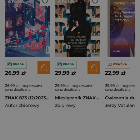
PRASA
PRASA
KSIĄŻKA
26,99 zł
29,99 zł
22,99 zł
26,99 zł
29,99 zł
39,99 zł
- sugerowana
- sugerowana
- sugerowa
cena detaliczna
cena detaliczna
cena detaliczna
ZNAK 823 (12/2023) Rytuały. Jak zwolnić i żyć uważniej
Miesięcznik ZNAK 845 (10/2025) - Między słowami. Jak budować głębsze relacje
Autor zbiorowy
zbiorowy
Jerzy Vetulani