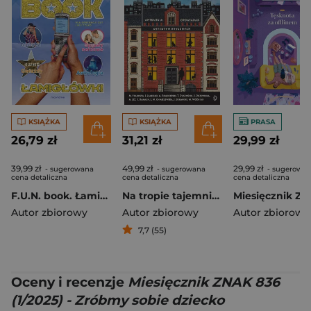
KSIĄŻKA
KSIĄŻKA
PRASA
26,79 zł
31,21 zł
29,99 zł
39,99 zł
49,99 zł
29,99 zł
- sugerowana
- sugerowana
- sugerowa
cena detaliczna
cena detaliczna
cena detaliczna
F.U.N. book. Łamigłówki
Na tropie tajemnic. Antologia opowiadań detektywistycznych
Autor zbiorowy
Autor zbiorowy
Autor zbiorowy
7,7 (55)
Oceny i recenzje
Miesięcznik ZNAK 836
(1/2025) - Zróbmy sobie dziecko