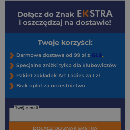
Dołącz do
Znak
i oszczędzaj na dostawie!
Twoje korzyści:
Darmowa dostawa od 99 zł z
Specjalne zniżki tylko dla klubowiczów
Pakiet zakładek Art Ladies za 1 zł
Brak opłat za uczestnictwo
Twój e-mail
DOŁĄCZ DO ZNAK EKSTRA