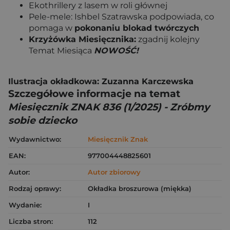
Ekothrillery z lasem w roli głównej
Pele-mele: Ishbel Szatrawska podpowiada, co
pomaga w
pokonaniu blokad twórczych
Krzyżówka Miesięcznika:
zgadnij kolejny
Temat Miesiąca
NOWOŚĆ!
Ilustracja okładkowa: Zuzanna Karczewska
Szczegółowe informacje na temat
Miesięcznik ZNAK 836 (1/2025) - Zróbmy
sobie dziecko
Wydawnictwo:
Miesięcznik Znak
EAN:
977004448825601
Autor:
Autor zbiorowy
Rodzaj oprawy:
Okładka broszurowa (miękka)
Wydanie:
I
Liczba stron:
112