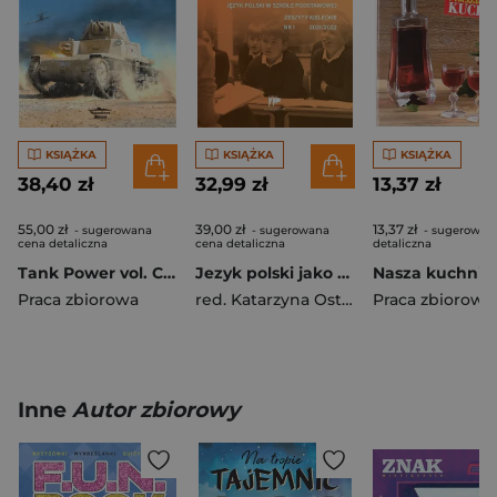
KSIĄŻKA
KSIĄŻKA
KSIĄŻKA
38,40 zł
32,99 zł
13,37 zł
55,00 zł
39,00 zł
13,37 zł
- sugerowana
- sugerowana
- sugerowan
cena detaliczna
cena detaliczna
detaliczna
Tank Power vol. CCLXXV 587 M13/40 M14/41
Jezyk polski jako obcy JPSP 1 2021/2022
Praca zbiorowa
red. Katarzyna Ostrowska
Praca zbiorowa
Inne
Autor zbiorowy