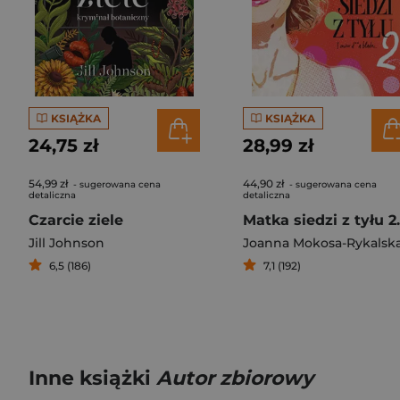
KSIĄŻKA
KSIĄŻKA
24,75 zł
28,99 zł
54,99 zł
44,90 zł
- sugerowana cena
- sugerowana cena
detaliczna
detaliczna
Czarcie ziele
Jill Johnson
Joanna Mokosa-Rykalsk
6,5 (186)
7,1 (192)
Inne książki
Autor zbiorowy