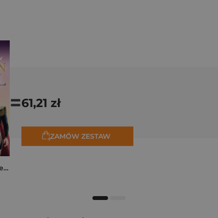
=
61,21 zł
ZAMÓW ZESTAW
K-popowe łowczynie demonów. Mój golden journal. Oficjalny dziennik