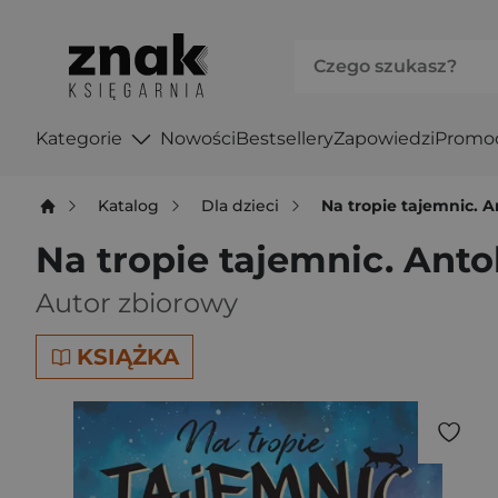
Kategorie
Nowości
Bestsellery
Zapowiedzi
Promo
Katalog
Dla dzieci
Na tropie tajemnic. 
Na tropie tajemnic. Ant
Autor zbiorowy
KSIĄŻKA