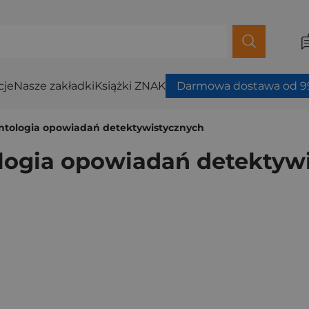
cje
Nasze zakładki
Książki ZNAK
Darmowa dostawa od 99
Antologia opowiadań detektywistycznych
ologia opowiadań detektyw