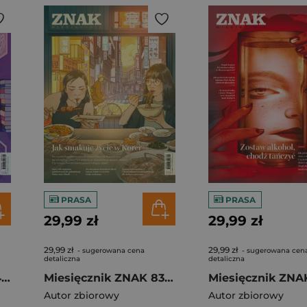
PRASA
PRASA
29,99 zł
29,99 zł
29,99 zł
29,99 zł
- sugerowana cena
- sugerowana cen
detaliczna
detaliczna
Miesięcznik ZNAK 840 (5/2025) - Tęsknota za offlinem
Miesięcznik ZNAK 839 (4/2025) - Jak smakuje życie w Korei
Autor zbiorowy
Autor zbiorowy