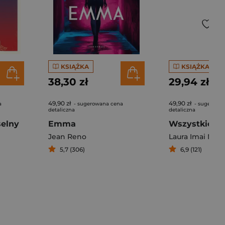
KSIĄŻKA
KSIĄŻKA
38,30 zł
29,94 zł
49,90 zł
49,90 zł
a
- sugerowana cena
- sugerowa
detaliczna
detaliczna
selny
Emma
Jean Reno
Laura Imai Mes
5,7 (306)
6,9 (121)