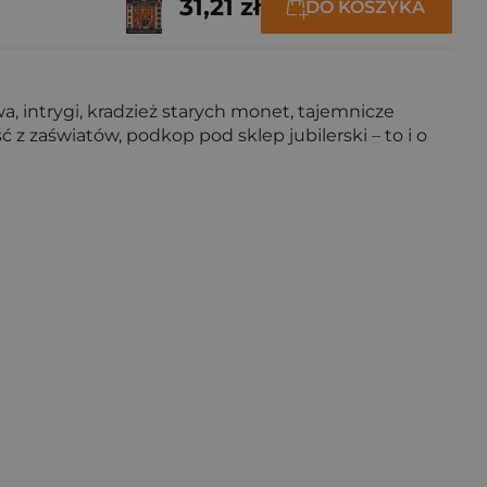
31,21 zł
DO KOSZYKA
, intrygi, kradzież starych monet, tajemnicze
 zaświatów, podkop pod sklep jubilerski – to i o