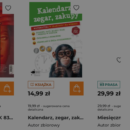
KSIĄŻKA
PRASA
14,99 zł
29,99 zł
19,99 zł
29,99 zł
a
- sugerowana cena
- sugerowan
detaliczna
detaliczna
Miesięcznik ZNAK 838 (3/2025) - Zostaw alkohol, chodź tańczyć
Kalendarz, zegar, zakupy. Matematyka w praktyce i na wesoło
Autor zbiorowy
Autor zbiorowy