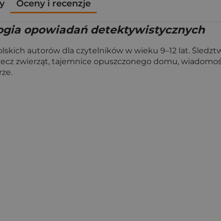
y
Oceny i recenzje
logia opowiadań detektywistycznych
kich autorów dla czytelników w wieku 9–12 lat. Śledztwa
zecz zwierząt, tajemnice opuszczonego domu, wiadomość z
rze.