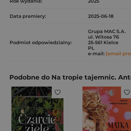
Rok wydania:
2025
Data premiery:
2025-06-18
Grupa MAC S.A.
ul. Witosa 76
Podmiot odpowiedzialny:
25-561 Kielce
PL
e-mail:
[email pro
Podobne do Na tropie tajemnic. An