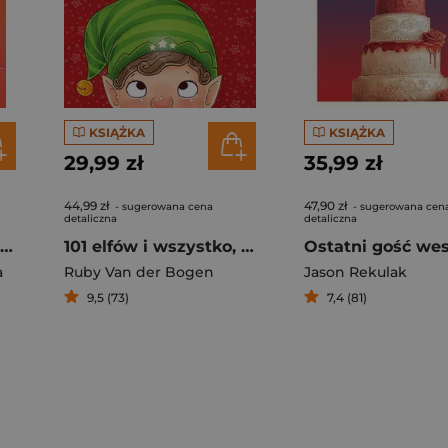
KSIĄŻKA
KSIĄŻKA
29,99 zł
35,99 zł
44,99 zł
47,90 zł
- sugerowana cena
- sugerowana cen
detaliczna
detaliczna
Matka siedzi z tyłu 2. I znów d**a blada
101 elfów i wszystko, co musisz o nich wiedzieć
Ostatni gość we
a
Ruby Van der Bogen
Jason Rekulak
9,5 (73)
7,4 (81)