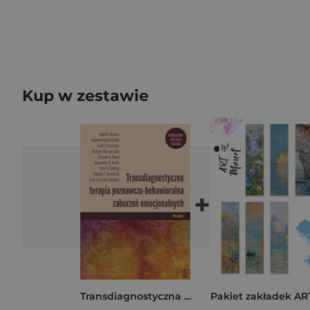
Kup w zestawie
+
Transdiagnostyczna terapia poznawczo-behawioralna zaburzeń emocjonalnych Ujednolicony protokół leczenia Poradnik