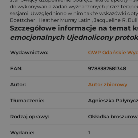
do wykonywania zadań wyznaczonych przez terapeutę.
sesjami. Uwzględniono w nim także wskazówki dotycz
Boettcher , Heather Murray Latin , Jacqueline R. Bulli
Szczegółowe informacje na temat k
emocjonalnych Ujednolicony protokó
Wydawnictwo:
GWP Gdańskie Wyd
EAN:
9788382581348
Autor:
Autor zbiorowy
Tłumaczenie:
Agnieszka Pałynyc
Rodzaj oprawy:
Okładka broszurow
Wydanie:
1