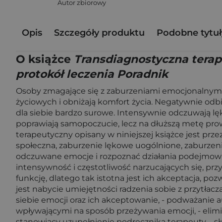
Autor zbiorowy
Opis
Szczegóły produktu
Podobne tytuł
O książce
Transdiagnostyczna tera
protokół leczenia Poradnik
Osoby zmagające się z zaburzeniami emocjonalnymi 
życiowych i obniżają komfort życia. Negatywnie odb
dla siebie bardzo surowe. Intensywnie odczuwają lęk
poprawiają samopoczucie, lecz na dłuższą metę prow
terapeutyczny opisany w niniejszej książce jest pr
społeczna, zaburzenie lękowe uogólnione, zaburzen
odczuwane emocje i rozpoznać działania podejmowan
intensywność i częstotliwość narzucających się, pr
funkcję, dlatego tak istotna jest ich akceptacja,
jest nabycie umiejętności radzenia sobie z przytła
siebie emocji oraz ich akceptowanie, - podważanie a
wpływającymi na sposób przeżywania emocji, - elim
stanowiący uzupełnienie podręcznika terapeuty – słu