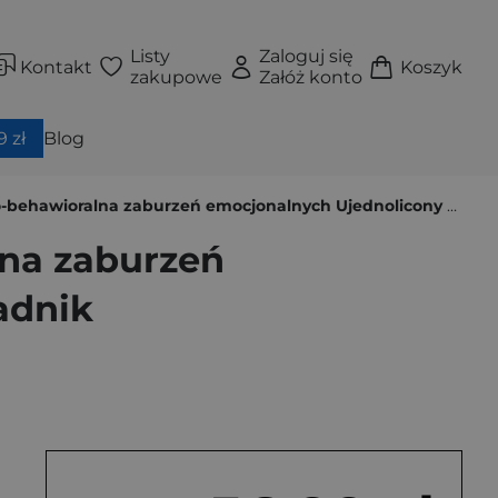
Listy
Zaloguj się
Kontakt
Koszyk
zakupowe
Załóż konto
 zł
Blog
lna zaburzeń emocjonalnych Ujednolicony protokół leczenia Poradnik
na zaburzeń
adnik