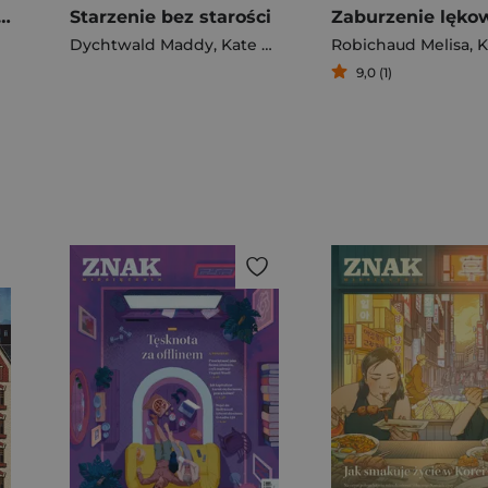
konałość jest piękna
Starzenie bez starości
Dychtwald Maddy
,
Kate Hanley
Robichaud Melisa
,
Ko
9,0 (1)