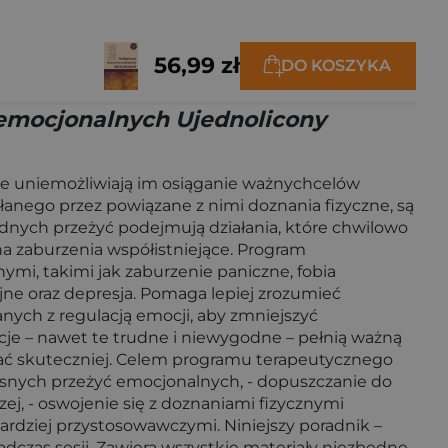
56,99 zł
DO KOSZYKA
emocjonalnych Ujednolicony
re uniemożliwiają im osiąganie ważnychcelów
łanego przez powiązane z nimi doznania fizyczne, są
rudnych przeżyć podejmują działania, które chwilowo
na zaburzenia współistniejące. Program
ymi, takimi jak zaburzenie paniczne, fobia
ne oraz depresja. Pomaga lepiej zrozumieć
ych z regulacją emocji, aby zmniejszyć
cje – nawet te trudne i niewygodne – pełnią ważną
ować skuteczniej. Celem programu terapeutycznego
łasnych przeżyć emocjonalnych, - dopuszczanie do
ej, - oswojenie się z doznaniami fizycznymi
rdziej przystosowawczymi. Niniejszy poradnik –
odczas sesji. Zawiera wszystkie materiały niezbędne