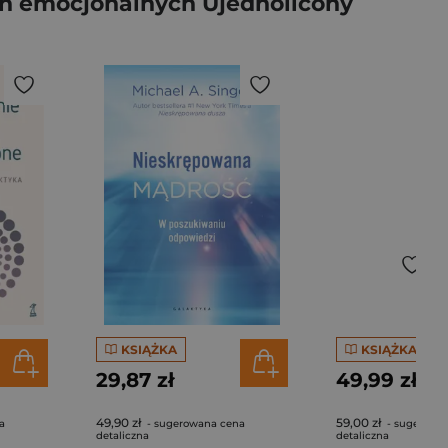
ń emocjonalnych Ujednolicony
KSIĄŻKA
KSIĄŻKA
29,87 zł
49,99 zł
49,90 zł
59,00 zł
a
- sugerowana cena
- sugerowa
detaliczna
detaliczna