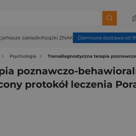
cje
Nasze zakładki
Książki ZNAK
Darmowa dostawa od 99
Psychologia
Transdiagnostyczna terapia poznawczo-behawiora
apia poznawczo-behawioral
ony protokół leczenia Por