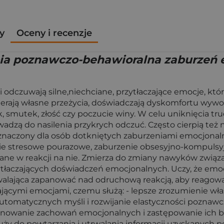
y
Oceny i recenzje
pia poznawczo-behawioralna zaburzeń 
odczuwają silne,niechciane, przytłaczające emocje, któ
ierają własne przeżycia, doświadczają dyskomfortu wywo
, smutek, złość czy poczucie winy. W celu uniknięcia t
adzą do nasilenia przykrych odczuć. Często cierpią też 
zeznaczony dla osób dotkniętych zaburzeniami emocjonaln
ie stresowe pourazowe, zaburzenie obsesyjno-kompulsyj
e w reakcji na nie. Zmierza do zmiany nawyków związan
zytłaczających doświadczeń emocjonalnych. Uczy, że emo
 pozwalająca zapanować nad odruchową reakcją, aby reag
czającymi emocjami, czemu służą: - lepsze zrozumienie w
utomatycznych myśli i rozwijanie elastyczności poznawcz
inowanie zachowań emocjonalnych i zastępowanie ich ba
ży do powtarzania i utrwalania informacji uzyskanych p