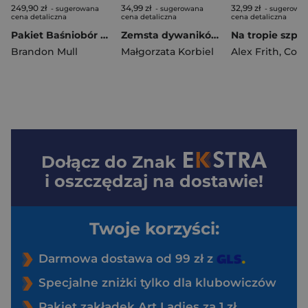
249,90 zł
34,99 zł
32,99 zł
- sugerowana
- sugerowana
- sugerowa
cena detaliczna
cena detaliczna
cena detaliczna
Pakiet Baśniobór (barwione brzegi)
Zemsta dywaników. Rysiek kontra Rysik. Tom 1
Brandon Mull
Małgorzata Korbiel
Alex Frith
,
Cowan L
Dołącz do
Znak
i oszczędzaj na dostawie!
Twoje korzyści:
Darmowa dostawa od 99 zł z
Specjalne zniżki tylko dla klubowiczów
Pakiet zakładek Art Ladies za 1 zł