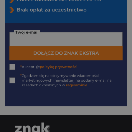
Brak opłat za uczestnictwo
Twój e-mail
DOŁĄCZ DO ZNAK EKSTRA
*
Akceptuję
politykę prywatności
*
Zgadzam się na otrzymywanie wiadomości
marketingowych (newsletter) na podany
e-mail
na
zasadach określonych w
regulaminie
.