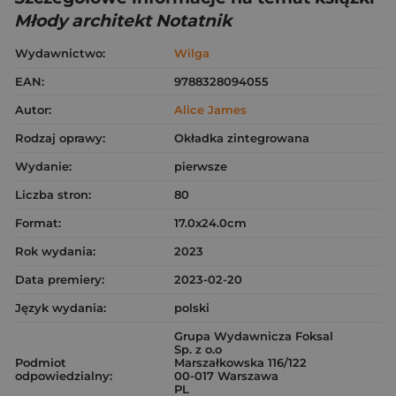
Młody architekt Notatnik
Wydawnictwo:
Wilga
EAN:
9788328094055
Autor:
Alice James
Rodzaj oprawy:
Okładka zintegrowana
Wydanie:
pierwsze
Liczba stron:
80
Format:
17.0x24.0cm
Rok wydania:
2023
Data premiery:
2023-02-20
Język wydania:
polski
Grupa Wydawnicza Foksal
Sp. z o.o
Podmiot
Marszałkowska 116/122
odpowiedzialny:
00-017 Warszawa
PL