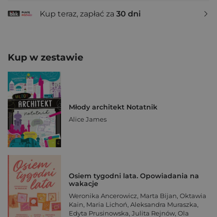
Kup teraz, zapłać za
30 dni
Kup w zestawie
Młody architekt Notatnik
Alice James
Osiem tygodni lata. Opowiadania na
wakacje
Weronika Ancerowicz
,
Marta Bijan
,
Oktawia
Kain
,
Maria Lichoń
,
Aleksandra Muraszka
,
Edyta Prusinowska
,
Julita Rejnów
,
Ola