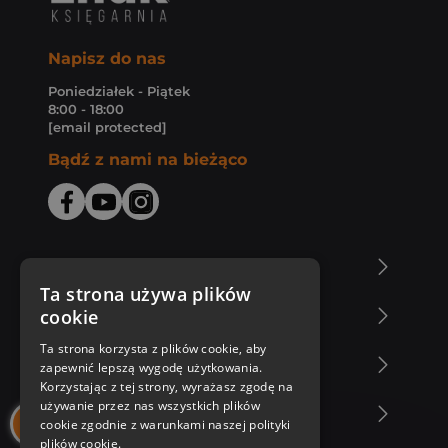
Napisz do nas
Poniedziałek - Piątek
8:00 - 18:00
[email protected]
Bądź z nami na bieżąco
O Księgarni Znak
Ta strona używa plików
cookie
Zakupy u nas
Ta strona korzysta z plików cookie, aby
Nasza oferta
zapewnić lepszą wygodę użytkowania.
Korzystając z tej strony, wyrażasz zgodę na
używanie przez nas wszystkich plików
Nasi autorzy
cookie zgodnie z warunkami naszej polityki
plików cookie.