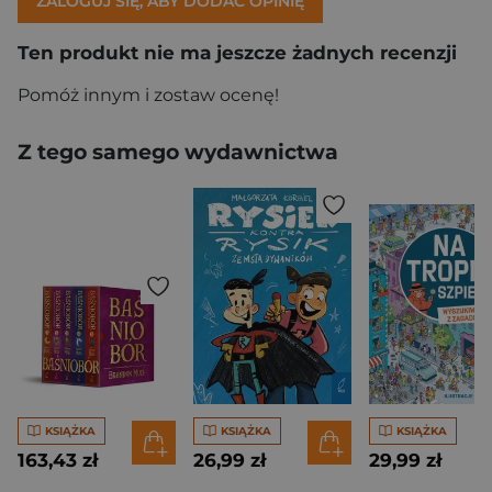
ZALOGUJ SIĘ, ABY DODAĆ OPINIĘ
Ten produkt nie ma jeszcze żadnych recenzji
Pomóż innym i zostaw ocenę!
Z tego samego wydawnictwa
KSIĄŻKA
KSIĄŻKA
KSIĄŻKA
163,43 zł
26,99 zł
29,99 zł