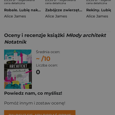
- sugerowana
- sugerowana
- sugerowa
cena detaliczna
cena detaliczna
cena detaliczna
Robale. Lubię naklejać
Zabójcze zwierzęta. Lubię naklejać
Alice James
Alice James
Alice James
Oceny i recenzje książki
Młody architekt
Notatnik
Średnia ocen:
~
/10
Liczba ocen:
0
Powiedz nam, co myślisz!
Pomóż innym i zostaw ocenę!