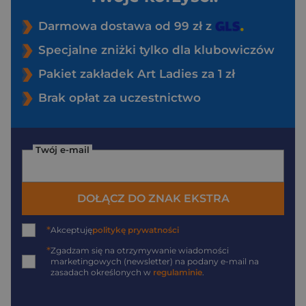
Darmowa dostawa od 99 zł z
Specjalne zniżki tylko dla klubowiczów
Pakiet zakładek Art Ladies za 1 zł
Brak opłat za uczestnictwo
Twój e-mail
DOŁĄCZ DO ZNAK EKSTRA
*
Akceptuję
politykę prywatności
*
Zgadzam się na otrzymywanie wiadomości
marketingowych (newsletter) na podany
e-mail
na
zasadach określonych w
regulaminie
.