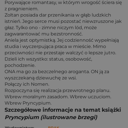
Porywające romantasy, w którym wrogość ściera się
z pragnieniem.
Zoltan posiada dar przenikania w głąb ludzkich
istnień. Jego serce musi pozostać niewzruszone jak
głaz. Tylko ono - zimne niczym lód, może
zagwarantować mu bezstronność.
Aniela jest optymistką. Jej codzienność wypełniają
studia i wyczerpująca praca w mieście. Mimo
przeciwności nie przestaje walczyć o lepsze jutro.
Dzieli ich wszystko: status, osobowość,
pochodzenie.
ONA ma go za bezczelnego aroganta. ON ją za
wyszczekaną dziewuchę ze wsi.
Połączy ich Nomen.
Rozpoczyna się realizacja przewrotnego planu.
Wbrew moralnym zasadom. Wbrew uczuciom.
Wbrew Pryncypium.
Szczegółowe informacje na temat książki
Pryncypium (ilustrowane brzegi)
Wydawnictwo:
BRAK