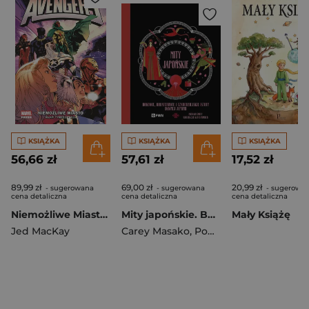
KSIĄŻKA
KSIĄŻKA
KSIĄŻKA
56,66 zł
57,61 zł
17,52 zł
89,99 zł
69,00 zł
20,99 zł
- sugerowana
- sugerowana
- sugerowa
cena detaliczna
cena detaliczna
cena detaliczna
Niemożliwe Miasto. Avengers. Tom 1
Mity japońskie. Bogowie, bohaterowie i czarodziejskie istoty dawnej Japonii
Mały Książę
Jed MacKay
Carey Masako
,
Ponder Katie