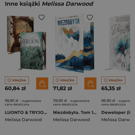
Inne książki
Melissa Darwood
KSIĄŻKA
KSIĄŻKA
KSIĄŻKA
60,84 zł
71,82 zł
65,35 zł
99,90 zł
119,90 zł
98,90 zł
- sugerowana
- sugerowana
- sugerowa
cena detaliczna
cena detaliczna
cena detaliczna
LUONTO & TRYJON. Wydanie specjalne (ilustrowane brzegi)
Niezdobyta. Tom 1-2 (ilustrowane brzegi)
Melissa Darwood
Melissa Darwood
Melissa Darwo