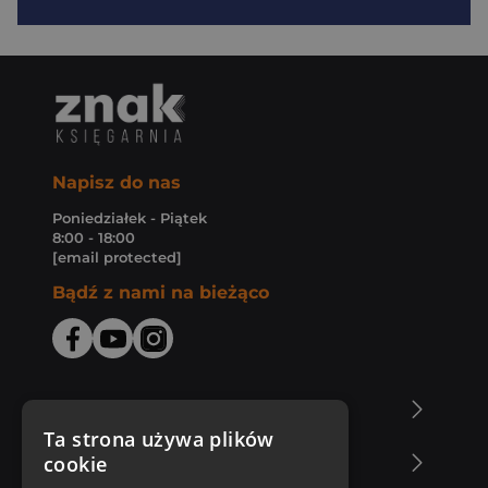
Napisz do nas
Poniedziałek - Piątek
8:00 - 18:00
[email protected]
Bądź z nami na bieżąco
O Księgarni Znak
Ta strona używa plików
cookie
Zakupy u nas