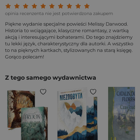
Twoja ocena: Beznadziejna 1/10"
Twoja ocena: Bardzo słaba 2/10"
Twoja ocena: Słaba 3/10"
Twoja ocena: Może być 4/10"
Twoja ocena: Przeciętna 5/10"
Twoja ocena: Dobra 6/10"
Twoja ocena: Bardzo dobra 7/10"
Twoja ocena: Rewelacyjna 8/10
Twoja ocena: Wybitna 9/10
Twoja ocena: Arcydzieło
opinia recenzenta nie jest potwierdzona zakupem
Piękne wydanie specjalne powieści Melissy Darwood.
Historia to wciągające, klasyczne romantasy, z wartką
akcją i interesującymi bohaterami. Do tego znajdziemy
tu lekki język, charakterystyczny dla autorki. A wszystko
to na pięknych kartkach, stylizowanych na starą księgę.
Gorąco polecam!
Z tego samego wydawnictwa