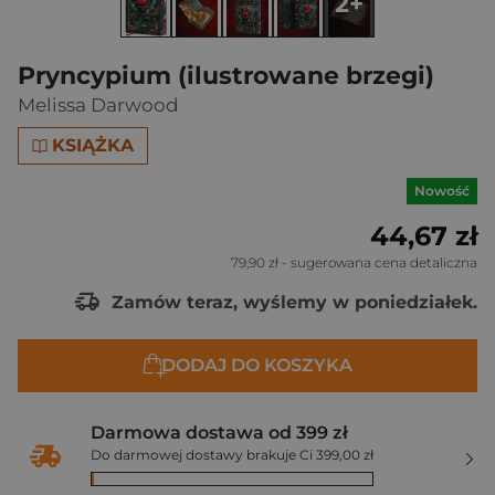
2+
Pryncypium (ilustrowane brzegi)
Melissa Darwood
KSIĄŻKA
Nowość
44,67 zł
79,90 zł
- sugerowana cena detaliczna
Zamów teraz, wyślemy w poniedziałek.
DODAJ DO KOSZYKA
Darmowa dostawa od 399 zł
Do darmowej dostawy brakuje Ci 399,00 zł