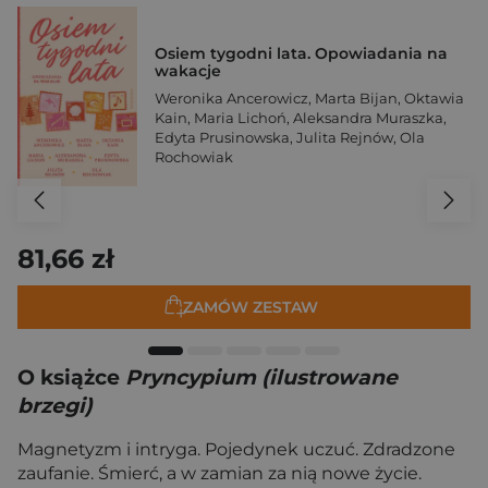
Osiem tygodni lata. Opowiadania na
wakacje
Weronika Ancerowicz
,
Marta Bijan
,
Oktawia
Kain
,
Maria Lichoń
,
Aleksandra Muraszka
,
Edyta Prusinowska
,
Julita Rejnów
,
Ola
Rochowiak
81,66 zł
ZAMÓW ZESTAW
O książce
Pryncypium (ilustrowane
brzegi)
Magnetyzm i intryga. Pojedynek uczuć. Zdradzone
zaufanie. Śmierć, a w zamian za nią nowe życie.