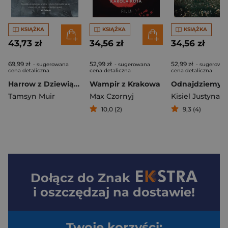
KSIĄŻKA
KSIĄŻKA
KSIĄŻKA
43,73 zł
34,56 zł
34,56 zł
69,99 zł
52,99 zł
52,99 zł
- sugerowana
- sugerowana
- sugerowa
cena detaliczna
cena detaliczna
cena detaliczna
Harrow z Dziewiątego
Wampir z Krakowa
Tamsyn Muir
Max Czornyj
Kisiel Justyna
10,0 (2)
9,3 (4)
Dołącz do
Znak
i oszczędzaj na dostawie!
Twoje korzyści: