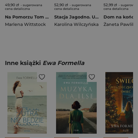
49,90 zł
52,90 zł
52,99 zł
- sugerowana
- sugerowana
- sugerowa
cena detaliczna
cena detaliczna
cena detaliczna
Na Pomorzu Tom 2 Zanim ucichnie rzeki śpiew
Stacja Jagodno. Uczucia zaklęte w kamieniu (ilustrowane brzegi)
Marlena Wittstock
Karolina Wilczyńska
Żaneta Pawlik
Inne książki
Ewa Formella