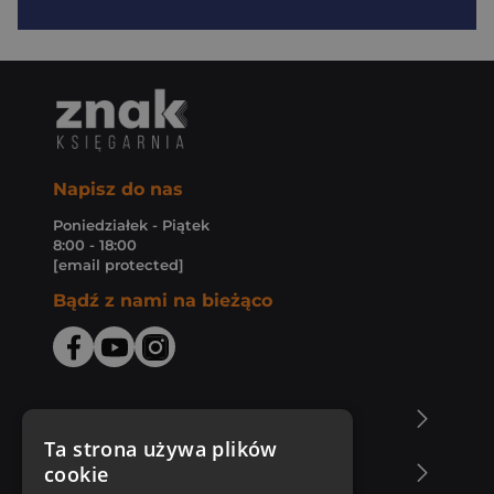
Napisz do nas
Poniedziałek - Piątek
8:00 - 18:00
[email protected]
Bądź z nami na bieżąco
O Księgarni Znak
Ta strona używa plików
cookie
Zakupy u nas