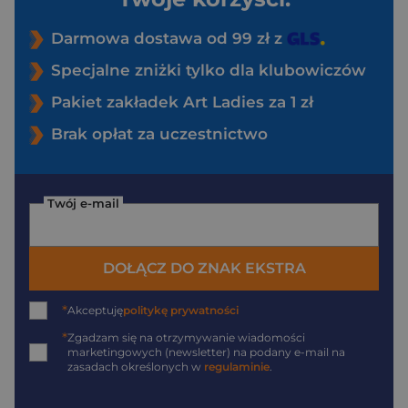
Darmowa dostawa od 99 zł z
Specjalne zniżki tylko dla klubowiczów
Pakiet zakładek Art Ladies za 1 zł
Brak opłat za uczestnictwo
Twój e-mail
DOŁĄCZ DO ZNAK EKSTRA
*
Akceptuję
politykę prywatności
*
Zgadzam się na otrzymywanie wiadomości
marketingowych (newsletter) na podany
e-mail
na
zasadach określonych w
regulaminie
.