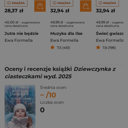
KSIĄŻKA
KSIĄŻKA
KSIĄŻKA
28,37 zł
32,94 zł
32,94 zł
40,00 zł
49,99 zł
49,99 zł
- sugerowana
- sugerowana
- sugerowa
cena detaliczna
cena detaliczna
cena detaliczna
Jutra nie będzie
Muzyka dla Ilse
Ewa Formella
Ewa Formella
Ewa Formella
7,5 (461)
7,6 (198)
Oceny i recenzje książki
Dziewczynka z
ciasteczkami wyd. 2025
Średnia ocen:
~
/10
Liczba ocen:
0