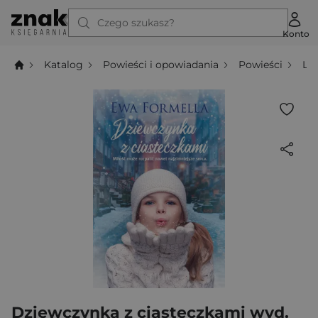
Czego szukasz?
Konto
Katalog
Powieści i opowiadania
Powieści
Li
Dziewczynka z ciasteczkami wyd.