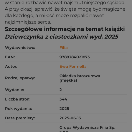
w stanie rozbawić nawet najsmutniejszego sąsiada.
A przy okazji sprawić, że święta mogą być magiczne
dla każdego, a miłość może rozpalić nawet
najzimniejsze serca.
Szczegółowe informacje na temat książki
Dziewczynka z ciasteczkami wyd. 2025
Wydawnictwo:
Filia
EAN:
9788384021873
Autor:
Ewa Formella
Okładka broszurowa
Rodzaj oprawy:
(miękka)
Wydanie:
2
Liczba stron:
344
Rok wydania:
2025
Data premiery:
2025-06-13
Grupa Wydawnicza Filia Sp.
z o.o