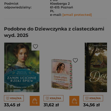
Podmiot
Kleeberga 2
odpowiedzialny:
61-615 Poznań
PL
e-mail:
[email protected]
Podobne do Dziewczynka z ciasteczkami
wyd. 2025
KSIĄŻKA
KSIĄŻKA
KSIĄŻKA
33,45 zł
31,62 zł
34,56 zł