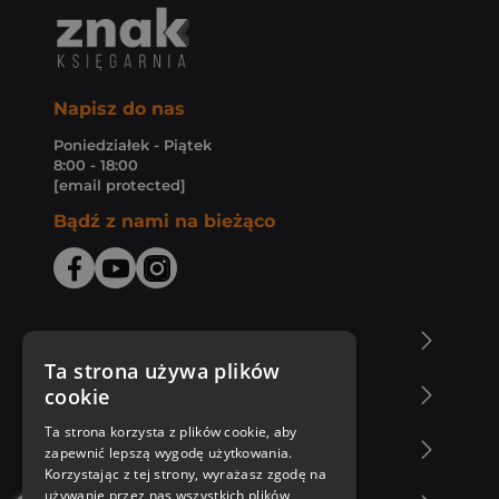
Napisz do nas
Poniedziałek - Piątek
8:00 - 18:00
[email protected]
Bądź z nami na bieżąco
O Księgarni Znak
Ta strona używa plików
cookie
Zakupy u nas
Ta strona korzysta z plików cookie, aby
Nasza oferta
zapewnić lepszą wygodę użytkowania.
Korzystając z tej strony, wyrażasz zgodę na
używanie przez nas wszystkich plików