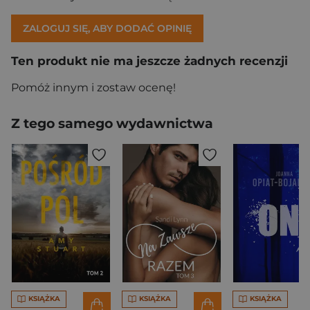
ZALOGUJ SIĘ, ABY DODAĆ OPINIĘ
Ten produkt nie ma jeszcze żadnych recenzji
Pomóż innym i zostaw ocenę!
Z tego samego wydawnictwa
KSIĄŻKA
KSIĄŻKA
KSIĄŻKA