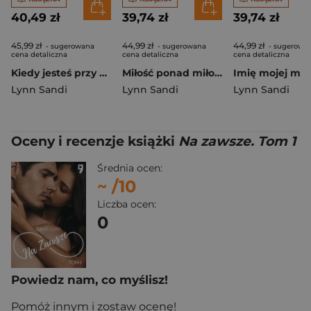
40,49 zł
39,74 zł
39,74 zł
45,99 zł
44,99 zł
44,99 zł
- sugerowana
- sugerowana
- sugerowa
cena detaliczna
cena detaliczna
cena detaliczna
Kiedy jesteś przy mnie Przytul się do mnie. Tom 2
Miłość ponad miłość. Miłość po miłości. Tom 2
Imię mojej miło
Lynn Sandi
Lynn Sandi
Lynn Sandi
Oceny i recenzje książki
Na zawsze. Tom 1
Średnia ocen:
~
/10
Liczba ocen:
0
Powiedz nam, co myślisz!
Pomóż innym i zostaw ocenę!