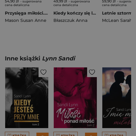
54,90 zł
49,99 zł
59,90 zł
- sugerowana
- sugerowana
- sugerowa
cena detaliczna
cena detaliczna
cena detaliczna
Przysięga miłości. Mieć odwagę, by marzyć. Tom 3 wyd. 2026
Kiedy kończy się lato
Letnie sztormy
Mason Susan Anne
Błaszczuk Anna
McLean Sarah
Inne książki
Lynn Sandi
KSIĄŻKA
KSIĄŻKA
KSIĄŻKA