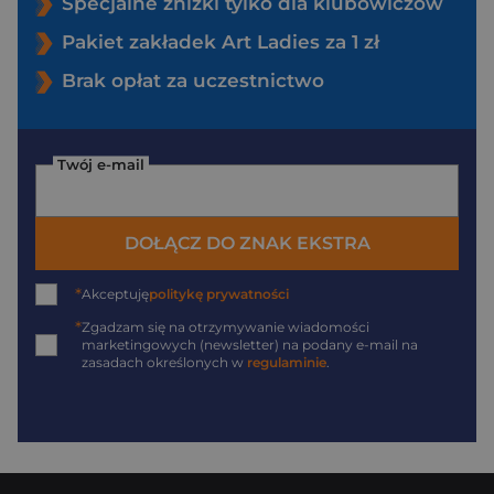
Specjalne zniżki tylko dla klubowiczów
Pakiet zakładek Art Ladies za 1 zł
Brak opłat za uczestnictwo
Twój e-mail
DOŁĄCZ DO ZNAK EKSTRA
*
Akceptuję
politykę prywatności
*
Zgadzam się na otrzymywanie wiadomości
marketingowych (newsletter) na podany
e-mail
na
zasadach określonych w
regulaminie
.