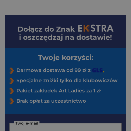
Dołącz do
Znak
i oszczędzaj na dostawie!
Twoje korzyści:
Darmowa dostawa od 99 zł z
Specjalne zniżki tylko dla klubowiczów
Pakiet zakładek Art Ladies za 1 zł
Brak opłat za uczestnictwo
Twój e-mail