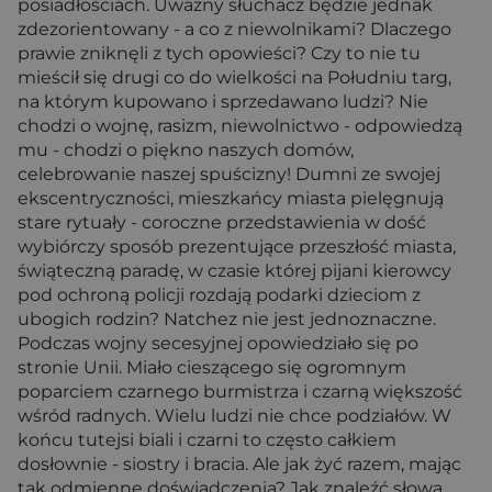
posiadłościach. Uważny słuchacz będzie jednak
zdezorientowany - a co z niewolnikami? Dlaczego
prawie zniknęli z tych opowieści? Czy to nie tu
mieścił się drugi co do wielkości na Południu targ,
na którym kupowano i sprzedawano ludzi? Nie
chodzi o wojnę, rasizm, niewolnictwo - odpowiedzą
mu - chodzi o piękno naszych domów,
celebrowanie naszej spuścizny! Dumni ze swojej
ekscentryczności, mieszkańcy miasta pielęgnują
stare rytuały - coroczne przedstawienia w dość
wybiórczy sposób prezentujące przeszłość miasta,
świąteczną paradę, w czasie której pijani kierowcy
pod ochroną policji rozdają podarki dzieciom z
ubogich rodzin? Natchez nie jest jednoznaczne.
Podczas wojny secesyjnej opowiedziało się po
stronie Unii. Miało cieszącego się ogromnym
poparciem czarnego burmistrza i czarną większość
wśród radnych. Wielu ludzi nie chce podziałów. W
końcu tutejsi biali i czarni to często całkiem
dosłownie - siostry i bracia. Ale jak żyć razem, mając
tak odmienne doświadczenia? Jak znaleźć słowa,