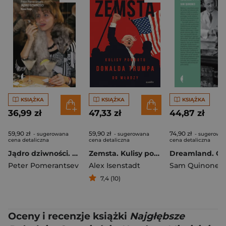
KSIĄŻKA
KSIĄŻKA
KSIĄŻKA
36,99 zł
47,33 zł
44,87 zł
59,90 zł
59,90 zł
74,90 zł
- sugerowana
- sugerowana
- sugerowa
cena detaliczna
cena detaliczna
cena detaliczna
Jądro dziwności. Nowa Rosja wyd. 3
Zemsta. Kulisy powrotu Donalda Trumpa do władzy
Peter Pomerantsev
Alex Isenstadt
Sam Quinones
7,4 (10)
Oceny i recenzje książki
Najgłębsze