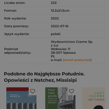
Liczba stron:
232
Format:
13.3x21.5cm
Rok wydania:
2022
Data premiery:
2022-07-16
Język wydania:
polski
Wydawnictwo Czarne Sp.
z o.o
Podmiot
Wołowiec 11
odpowiedzialny:
38-307 Sękowa
PL
e-mail:
[email protected]
Podobne do Najgłębsze Południe.
Opowieści z Natchez, Missisipi