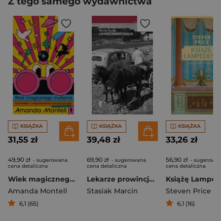
Z tego samego wydawnictwa
KSIĄŻKA
KSIĄŻKA
KSIĄŻKA
31,55 zł
39,48 zł
33,26 zł
49,90 zł
69,90 zł
56,90 zł
- sugerowana
- sugerowana
- sugerowa
cena detaliczna
cena detaliczna
cena detaliczna
Wiek magicznego myślenia. Opowieść o współczesnej irracjonalności
Lekarze prowincjonalni
Książę Lamped
Amanda Montell
Stasiak Marcin
Steven Price
6,1 (65)
6,1 (16)