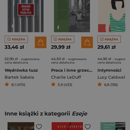
KSIĄŻKA
KSIĄŻKA
KSIĄŻKA
33,46 zł
29,99 zł
29,61 zł
52,90 zł
44,50 zł
44,90 zł
- sugerowana
- sugerowana
- sugerowa
cena detaliczna
cena detaliczna
cena detaliczna
Wędrówka tusz
Praca i inne grzechy. Prawdziwe życie nowojorczyków
Intymności
Bartek Sabela
Charlie LeDuff
Lucy Caldwell
8,1 (470)
5,9 (433)
6,8 (136)
Inne książki z kategorii
Eseje