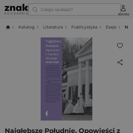
Czego szukasz?
Konto
Katalog
Literatura
Publicystyka
Eseje
Naj
Najgłębsze Południe. Opowieści z