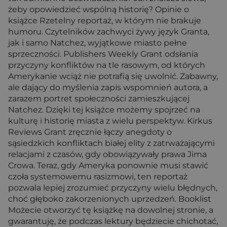
żeby opowiedzieć wspólną historię? Opinie o
książce Rzetelny reportaż, w którym nie brakuje
humoru. Czytelników zachwyci żywy język Granta,
jak i samo Natchez, wyjątkowe miasto pełne
sprzeczności. Publishers Weekly Grant odsłania
przyczyny konfliktów na tle rasowym, od których
Amerykanie wciąż nie potrafią się uwolnić. Zabawny,
ale dający do myślenia zapis wspomnień autora, a
zarazem portret społeczności zamieszkującej
Natchez. Dzięki tej książce możemy spojrzeć na
kulturę i historię miasta z wielu perspektyw. Kirkus
Reviews Grant zręcznie łączy anegdoty o
sąsiedzkich konfliktach białej elity z zatrważającymi
relacjami z czasów, gdy obowiązywały prawa Jima
Crowa. Teraz, gdy Ameryka ponownie musi stawić
czoła systemowemu rasizmowi, ten reportaż
pozwala lepiej zrozumieć przyczyny wielu błędnych,
choć głęboko zakorzenionych uprzedzeń. Booklist
Możecie otworzyć tę książkę na dowolnej stronie, a
gwarantuję, że podczas lektury będziecie chichotać,