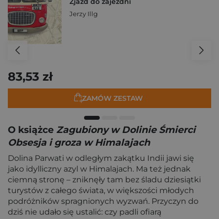
Zjazd do zajezdni
Jerzy Illg
83,53 zł
ZAMÓW ZESTAW
O książce
Zagubiony w Dolinie Śmierci
Obsesja i groza w Himalajach
Dolina Parwati w odległym zakątku Indii jawi się
jako idylliczny azyl w Himalajach. Ma też jednak
ciemną stronę – zniknęły tam bez śladu dziesiątki
turystów z całego świata, w większości młodych
podróżników spragnionych wyzwań. Przyczyn do
dziś nie udało się ustalić: czy padli ofiarą