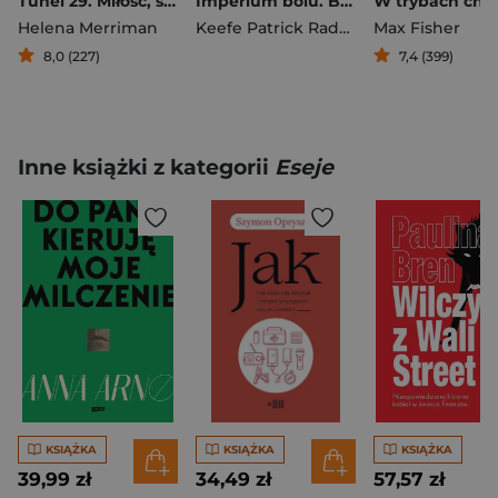
Tunel 29. Miłość, szpiegostwo i zdrada: prawdziwa historia niezwykłej ucieczki pod Murem Berlińskim
Imperium bólu. Baronowie przemysłu farmaceutycznego wyd. 2
Helena Merriman
Keefe Patrick Radden
Max Fisher
8,0 (227)
7,4 (399)
Inne książki z kategorii
Eseje
KSIĄŻKA
KSIĄŻKA
KSIĄŻKA
39,99 zł
34,49 zł
57,57 zł