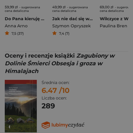
59,99 zł
49,99 zł
69,00 zł
- sugerowana
- sugerowana
- sugerowa
cena detaliczna
cena detaliczna
cena detaliczna
Do Pana kieruję moje milczenie
Jak nie dać się wojnie i innym kryzysom. Lekcja z Finlandii
Anna Arno
Szymon Opryszek
Paulina Bren
7,5 (37)
7,4 (7)
Oceny i recenzje książki
Zagubiony w
Dolinie Śmierci Obsesja i groza w
Himalajach
Średnia ocen:
6.47
/10
Liczba ocen:
289