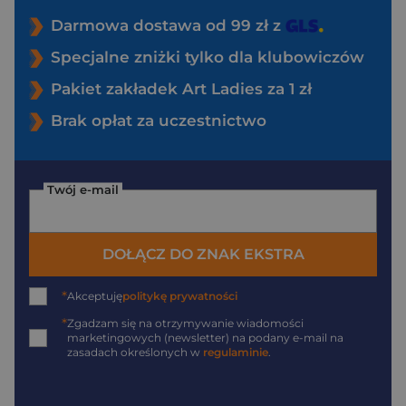
Darmowa dostawa od 99 zł z
Specjalne zniżki tylko dla klubowiczów
Pakiet zakładek Art Ladies za 1 zł
Brak opłat za uczestnictwo
Twój e-mail
DOŁĄCZ DO ZNAK EKSTRA
*
Akceptuję
politykę prywatności
*
Zgadzam się na otrzymywanie wiadomości
marketingowych (newsletter) na podany
e-mail
na
zasadach określonych w
regulaminie
.