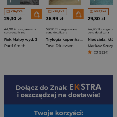
KSIĄŻKA
KSIĄŻKA
KSIĄŻKA
29,30 zł
36,99 zł
29,30 zł
44,90 zł
59,90 zł
44,90 zł
- sugerowana
- sugerowana
- sugerowa
cena detaliczna
cena detaliczna
cena detaliczna
Rok Małpy wyd. 2
Trylogia kopenhaska wyd. 3
Patti Smith
Tove Ditlevsen
Mariusz Szczygi
7,3 (3224)
Dołącz do
Znak
i oszczędzaj na dostawie!
Twoje korzyści: