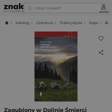
Czego szukasz?
Konto
Katalog
Literatura
Publicystyka
Eseje
Zag
Zagubiony w Dolinie Śmierci