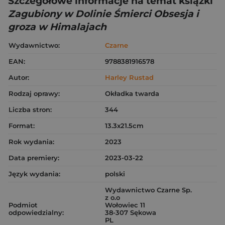
Szczegółowe informacje na temat książki
Zagubiony w Dolinie Śmierci Obsesja i
groza w Himalajach
Wydawnictwo:
Czarne
EAN:
9788381916578
Autor:
Harley Rustad
Rodzaj oprawy:
Okładka twarda
Liczba stron:
344
Format:
13.3x21.5cm
Rok wydania:
2023
Data premiery:
2023-03-22
Język wydania:
polski
Wydawnictwo Czarne Sp.
z o.o
Podmiot
Wołowiec 11
odpowiedzialny:
38-307 Sękowa
PL