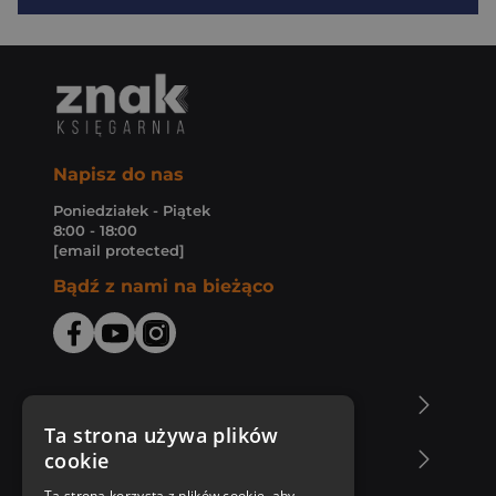
Napisz do nas
Poniedziałek - Piątek
8:00 - 18:00
[email protected]
Bądź z nami na bieżąco
O Księgarni Znak
Ta strona używa plików
cookie
Zakupy u nas
Ta strona korzysta z plików cookie, aby