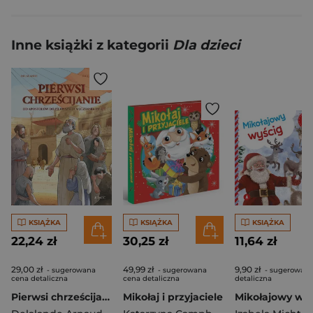
Inne książki z kategorii
Dla dzieci
KSIĄŻKA
KSIĄŻKA
KSIĄŻKA
22,24 zł
30,25 zł
11,64 zł
29,00 zł
49,99 zł
9,90 zł
- sugerowana
- sugerowana
- sugerowana
cena detaliczna
cena detaliczna
detaliczna
Pierwsi chrześcijanie
Mikołaj i przyjaciele
Mikołajowy wyś