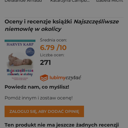
Delalande Arnaud
Katarzyna Campbell
Izabela Michta
Oceny i recenzje książki
Najszczęśliwsze
niemowlę w okolicy
Średnia ocen:
6.79
/10
Liczba ocen:
271
Powiedz nam, co myślisz!
Pomóż innym i zostaw ocenę!
ZALOGUJ SIĘ, ABY DODAĆ OPINIĘ
Ten produkt nie ma jeszcze żadnych recenzji