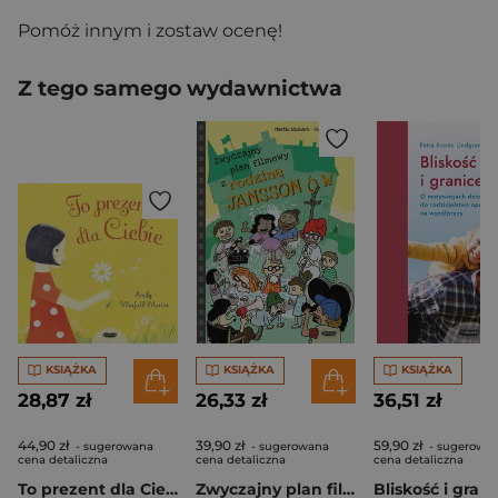
Pomóż innym i zostaw ocenę!
Z tego samego wydawnictwa
KSIĄŻKA
KSIĄŻKA
KSIĄŻKA
28,87 zł
26,33 zł
36,51 zł
44,90 zł
39,90 zł
59,90 zł
- sugerowana
- sugerowana
- sugerowa
cena detaliczna
cena detaliczna
cena detaliczna
To prezent dla Ciebie
Zwyczajny plan filmowy z rodziną Janssonów