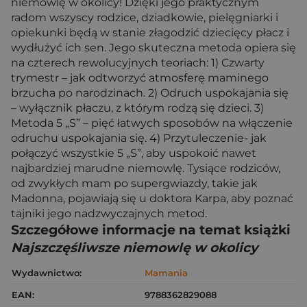
niemowlę w okolicy! Dzięki jego praktycznym
radom wszyscy rodzice, dziadkowie, pielęgniarki i
opiekunki będą w stanie złagodzić dziecięcy płacz i
wydłużyć ich sen. Jego skuteczna metoda opiera się
na czterech rewolucyjnych teoriach: 1) Czwarty
trymestr – jak odtworzyć atmosferę maminego
brzucha po narodzinach. 2) Odruch uspokajania się
– wyłącznik płaczu, z którym rodzą się dzieci. 3)
Metoda 5 „S” – pięć łatwych sposobów na włączenie
odruchu uspokajania się. 4) Przytuleczenie- jak
połączyć wszystkie 5 „S”, aby uspokoić nawet
najbardziej marudne niemowlę. Tysiące rodziców,
od zwykłych mam po supergwiazdy, takie jak
Madonna, pojawiają się u doktora Karpa, aby poznać
tajniki jego nadzwyczajnych metod.
Szczegółowe informacje na temat książki
Najszczęśliwsze niemowlę w okolicy
Wydawnictwo:
Mamania
EAN:
9788362829088