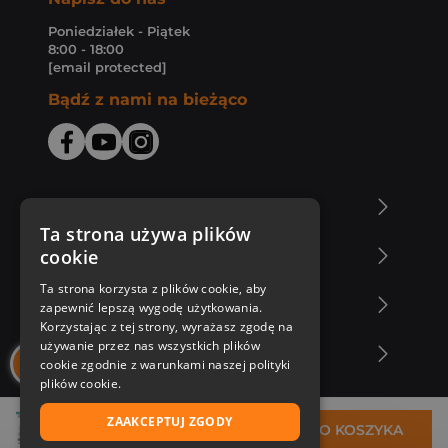
Poniedziałek - Piątek
8:00 - 18:00
[email protected]
Bądź z nami na bieżąco
O Księgarni Znak
Ta strona używa plików
cookie
Zakupy u nas
Ta strona korzysta z plików cookie, aby
Nasza oferta
zapewnić lepszą wygodę użytkowania.
Korzystając z tej strony, wyrażasz zgodę na
używanie przez nas wszystkich plików
Nasi autorzy
cookie zgodnie z warunkami naszej polityki
plików cookie.
ZAAKCEPTUJ ZGODY
33,45 zł
DO KOSZYKA