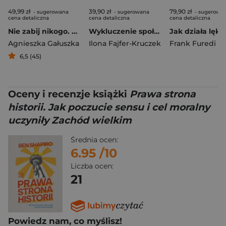
49,99 zł
39,90 zł
79,90 zł
- sugerowana
- sugerowana
- sugerowa
cena detaliczna
cena detaliczna
cena detaliczna
Nie zabij nikogo. Z notatnika instruktora jazdy
Wykluczenie społeczne osób z niepełnosprawnością w środowisku lokalnym
Agnieszka Gałuszka
Ilona Fajfer-Kruczek
Frank Furedi
6,5 (45)
Oceny i recenzje książki
Prawa strona
historii. Jak poczucie sensu i cel moralny
uczyniły Zachód wielkim
Średnia ocen:
6.95
/10
Liczba ocen:
21
Powiedz nam, co myślisz!