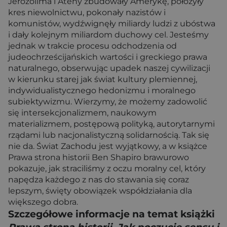
Jerozolima i Ateny zbudowały Amerykę, położyły
kres niewolnictwu, pokonały nazistów i
komunistów, wydźwignęły miliardy ludzi z ubóstwa
i dały kolejnym miliardom duchowy cel. Jesteśmy
jednak w trakcie procesu odchodzenia od
judeochrześcijańskich wartości i greckiego prawa
naturalnego, obserwując upadek naszej cywilizacji
w kierunku starej jak świat kultury plemiennej,
indywidualistycznego hedonizmu i moralnego
subiektywizmu. Wierzymy, że możemy zadowolić
się intersekcjonalizmem, naukowym
materializmem, postępową polityką, autorytarnymi
rządami lub nacjonalistyczną solidarnością. Tak się
nie da. Świat Zachodu jest wyjątkowy, a w książce
Prawa strona historii Ben Shapiro brawurowo
pokazuje, jak straciliśmy z oczu moralny cel, który
napędza każdego z nas do stawania się coraz
lepszym, święty obowiązek współdziałania dla
większego dobra.
Szczegółowe informacje na temat książki