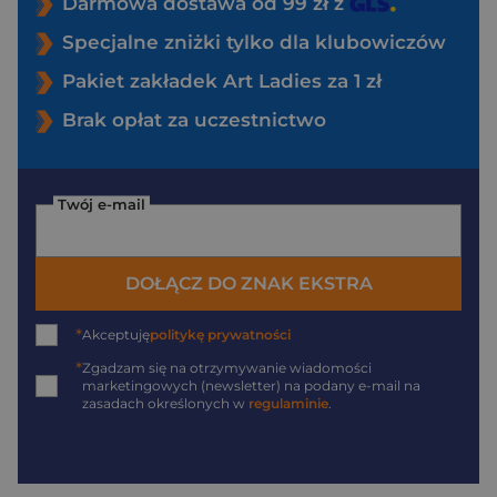
Darmowa dostawa od 99 zł z
Specjalne zniżki tylko dla klubowiczów
Pakiet zakładek Art Ladies za 1 zł
Brak opłat za uczestnictwo
Twój e-mail
DOŁĄCZ DO ZNAK EKSTRA
*
Akceptuję
politykę prywatności
*
Zgadzam się na otrzymywanie wiadomości
marketingowych (newsletter) na podany
e-mail
na
zasadach określonych w
regulaminie
.