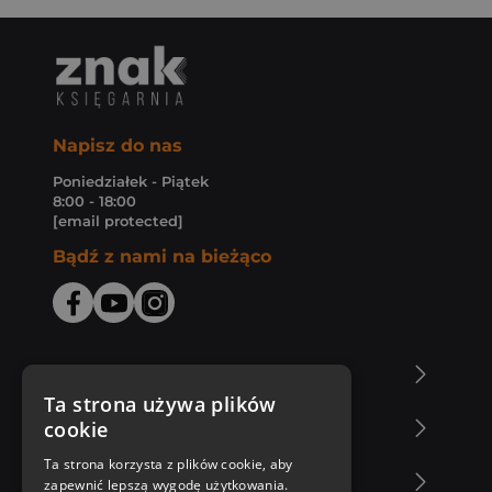
Napisz do nas
Poniedziałek - Piątek
8:00 - 18:00
[email protected]
Bądź z nami na bieżąco
O Księgarni Znak
Ta strona używa plików
cookie
Zakupy u nas
Ta strona korzysta z plików cookie, aby
Nasza oferta
zapewnić lepszą wygodę użytkowania.