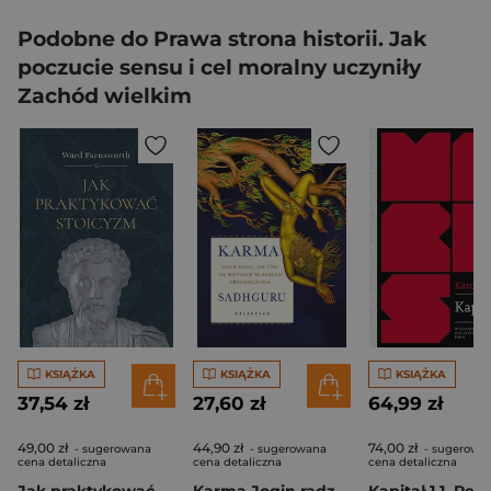
Podobne do Prawa strona historii. Jak
poczucie sensu i cel moralny uczyniły
Zachód wielkim
KSIĄŻKA
KSIĄŻKA
KSIĄŻKA
37,54 zł
27,60 zł
64,99 zł
49,00 zł
44,90 zł
74,00 zł
- sugerowana
- sugerowana
- sugerowa
cena detaliczna
cena detaliczna
cena detaliczna