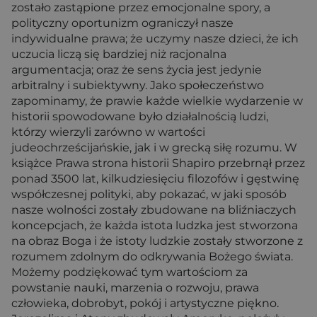
zostało zastąpione przez emocjonalne spory, a
polityczny oportunizm ograniczył nasze
indywidualne prawa; że uczymy nasze dzieci, że ich
uczucia liczą się bardziej niż racjonalna
argumentacja; oraz że sens życia jest jedynie
arbitralny i subiektywny. Jako społeczeństwo
zapominamy, że prawie każde wielkie wydarzenie w
historii spowodowane było działalnością ludzi,
którzy wierzyli zarówno w wartości
judeochrześcijańskie, jak i w grecką siłę rozumu. W
książce Prawa strona historii Shapiro przebrnął przez
ponad 3500 lat, kilkudziesięciu filozofów i gęstwinę
współczesnej polityki, aby pokazać, w jaki sposób
nasze wolności zostały zbudowane na bliźniaczych
koncepcjach, że każda istota ludzka jest stworzona
na obraz Boga i że istoty ludzkie zostały stworzone z
rozumem zdolnym do odkrywania Bożego świata.
Możemy podziękować tym wartościom za
powstanie nauki, marzenia o rozwoju, prawa
człowieka, dobrobyt, pokój i artystyczne piękno.