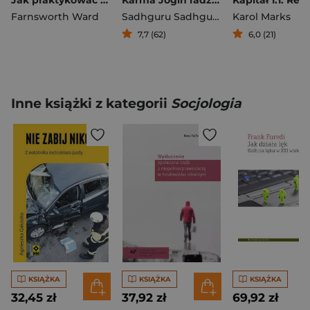
Jak praktykować stoicyzm
Karma Jogin radzi, jak stać się mistrzem własnego przeznaczenia
Farnsworth Ward
Sadhguru Sadhguru
Karol Marks
7,7 (62)
6,0 (21)
Inne książki z kategorii
Socjologia
KSIĄŻKA
KSIĄŻKA
KSIĄŻKA
32,45 zł
37,92 zł
69,92 zł