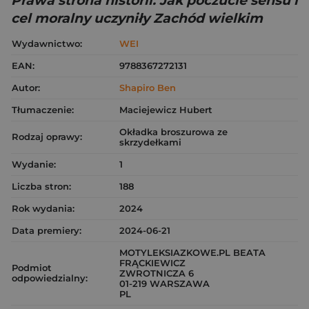
Prawa strona historii. Jak poczucie sensu i
cel moralny uczyniły Zachód wielkim
Wydawnictwo:
WEI
EAN:
9788367272131
Autor:
Shapiro Ben
Tłumaczenie:
Maciejewicz Hubert
Okładka broszurowa ze
Rodzaj oprawy:
skrzydełkami
Wydanie:
1
Liczba stron:
188
Rok wydania:
2024
Data premiery:
2024-06-21
MOTYLEKSIAZKOWE.PL BEATA
FRĄCKIEWICZ
Podmiot
ZWROTNICZA 6
odpowiedzialny:
01-219 WARSZAWA
PL