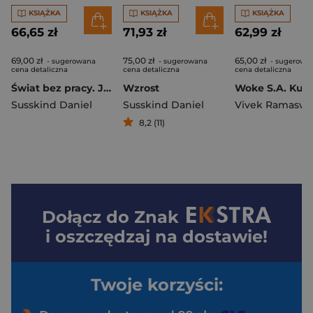
KSIĄŻKA
KSIĄŻKA
KSIĄŻKA
66,65 zł
71,93 zł
62,99 zł
69,00 zł
75,00 zł
65,00 zł
- sugerowana
- sugerowana
- sugerowa
cena detaliczna
cena detaliczna
cena detaliczna
Świat bez pracy. Jak technologia i automatyzacja zmienią nasze życie i jak powinniśmy na to zareagować
Wzrost
Susskind Daniel
Susskind Daniel
Vivek Ramasw
8,2 (11)
Dołącz do
Znak
i oszczędzaj na dostawie!
Twoje korzyści: