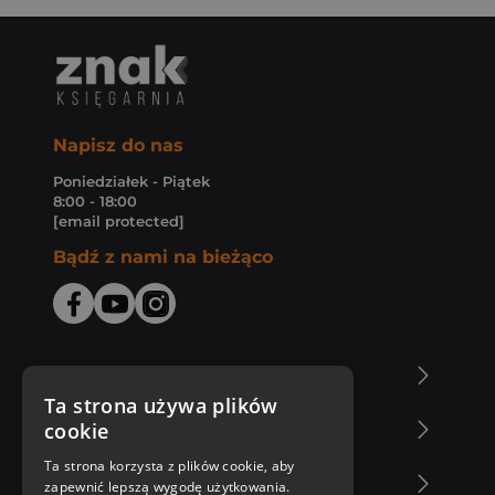
Napisz do nas
Poniedziałek - Piątek
8:00 - 18:00
[email protected]
Bądź z nami na bieżąco
O Księgarni Znak
Ta strona używa plików
cookie
Zakupy u nas
Ta strona korzysta z plików cookie, aby
Nasza oferta
zapewnić lepszą wygodę użytkowania.