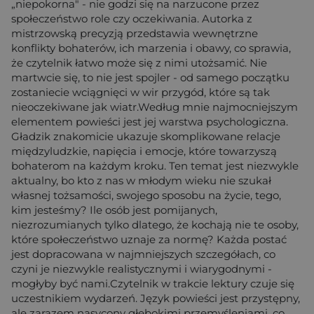
„niepokorna" - nie godzi się na narzucone przez
społeczeństwo role czy oczekiwania. Autorka z
mistrzowską precyzją przedstawia wewnętrzne
konflikty bohaterów, ich marzenia i obawy, co sprawia,
że czytelnik łatwo może się z nimi utożsamić. Nie
martwcie się, to nie jest spojler - od samego początku
zostaniecie wciągnięci w wir przygód, które są tak
nieoczekiwane jak wiatr.Według mnie najmocniejszym
elementem powieści jest jej warstwa psychologiczna.
Gładzik znakomicie ukazuje skomplikowane relacje
międzyludzkie, napięcia i emocje, które towarzyszą
bohaterom na każdym kroku. Ten temat jest niezwykle
aktualny, bo kto z nas w młodym wieku nie szukał
własnej tożsamości, swojego sposobu na życie, tego,
kim jesteśmy? Ile osób jest pomijanych,
niezrozumianych tylko dlatego, że kochają nie te osoby,
które społeczeństwo uznaje za normę? Każda postać
jest dopracowana w najmniejszych szczegółach, co
czyni je niezwykle realistycznymi i wiarygodnymi -
mogłyby być nami.Czytelnik w trakcie lektury czuje się
uczestnikiem wydarzeń. Język powieści jest przystępny,
ale zarazem nasycony głębokimi przemyśleniami, co