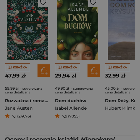
KSIĄŻKA
KSIĄŻKA
KSIĄŻKA
47,99 zł
29,94 zł
32,99 zł
59,99 zł
49,90 zł
45,00 zł
- sugerowana
- sugerowana
- sugerowa
cena detaliczna
cena detaliczna
cena detaliczna
Rozważna i romantyczna
Dom duchów
Jane Austen
Isabel Allende
7,1 (24676)
7,9 (7055)
Oceny i recenzje książki
Niepokorni