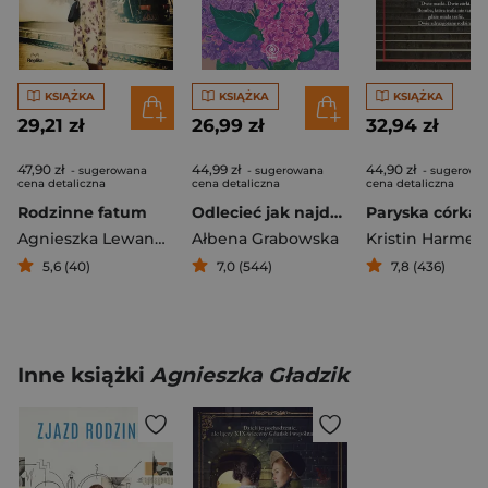
KSIĄŻKA
KSIĄŻKA
KSIĄŻKA
29,21 zł
26,99 zł
32,94 zł
47,90 zł
44,99 zł
44,90 zł
- sugerowana
- sugerowana
- sugerowa
cena detaliczna
cena detaliczna
cena detaliczna
Rodzinne fatum
Odlecieć jak najdalej
Paryska córka
Agnieszka Lewandowska-Kąkol
Ałbena Grabowska
Kristin Harmel
5,6 (40)
7,0 (544)
7,8 (436)
Inne książki
Agnieszka Gładzik