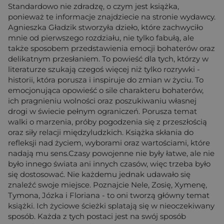
Standardowo nie zdradzę, o czym jest książka,
ponieważ te informacje znajdziecie na stronie wydawcy.
Agnieszka Gładzik stworzyła dzieło, które zachwyciło
mnie od pierwszego rozdziału, nie tylko fabułą, ale
także sposobem przedstawienia emocji bohaterów oraz
delikatnym przesłaniem. To powieść dla tych, którzy w
literaturze szukają czegoś więcej niż tylko rozrywki -
historii, która porusza i inspiruje do zmian w życiu. To
emocjonująca opowieść o sile charakteru bohaterów,
ich pragnieniu wolności oraz poszukiwaniu własnej
drogi w świecie pełnym ograniczeń. Porusza temat
walki o marzenia, próby pogodzenia się z przeszłością
oraz siły relacji międzyludzkich. Książka skłania do
refleksji nad życiem, wyborami oraz wartościami, które
nadają mu sens.Czasy powojenne nie były łatwe, ale nie
było innego świata ani innych czasów, więc trzeba było
się dostosować. Nie każdemu jednak udawało się
znaleźć swoje miejsce. Poznajcie Nele, Zosię, Xymenę,
Tymona, Józka i Floriana - to oni tworzą główny temat
książki. Ich życiowe ścieżki splatają się w nieoczekiwany
sposób. Każda z tych postaci jest na swój sposób