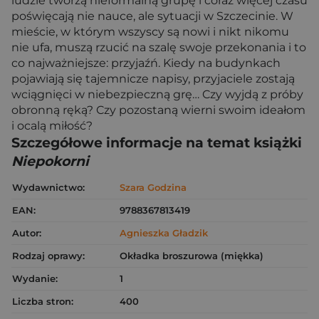
ludzie tworzą nieformalną grupę i coraz więcej czasu
poświęcają nie nauce, ale sytuacji w Szczecinie. W
mieście, w którym wszyscy są nowi i nikt nikomu
nie ufa, muszą rzucić na szalę swoje przekonania i to
co najważniejsze: przyjaźń. Kiedy na budynkach
pojawiają się tajemnicze napisy, przyjaciele zostają
wciągnięci w niebezpieczną grę… Czy wyjdą z próby
obronną ręką? Czy pozostaną wierni swoim ideałom
i ocalą miłość?
Szczegółowe informacje na temat książki
Niepokorni
Wydawnictwo:
Szara Godzina
EAN:
9788367813419
Autor:
Agnieszka Gładzik
Rodzaj oprawy:
Okładka broszurowa (miękka)
Wydanie:
1
Liczba stron:
400