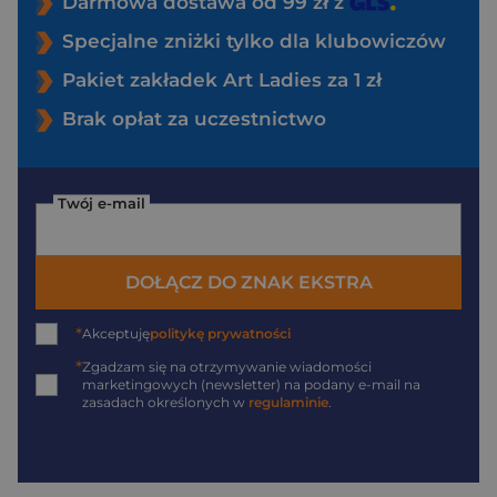
Darmowa dostawa od 99 zł z
Specjalne zniżki tylko dla klubowiczów
Pakiet zakładek Art Ladies za 1 zł
Brak opłat za uczestnictwo
Twój e-mail
DOŁĄCZ DO ZNAK EKSTRA
*
Akceptuję
politykę prywatności
*
Zgadzam się na otrzymywanie wiadomości
marketingowych (newsletter) na podany
e-mail
na
zasadach określonych w
regulaminie
.