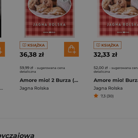
KSIĄŻKA
KSIĄŻKA
36,38 zł
32,33 zł
59,99 zł
52,00 zł
- sugerowana cena
- sugerowana cen
detaliczna
detaliczna
Amore mio! 2 Burza (Duże litery)
Amore mio! Burz
Jagna Rolska
Jagna Rolska
7,3 (30)
obyczajowa