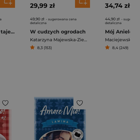
29,99 zł
34,74 zł
49,90 zł
44,90 zł
a
- sugerowana cena
- sugerowa
detaliczna
detaliczna
Wszystkie nasze tajemnice
W cudzych ogrodach
Mój Aniele
Katarzyna Majewska-Ziemba
8,3 (153)
8,4 (249)