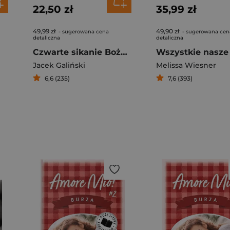
22,50 zł
35,99 zł
49,99 zł
49,90 zł
- sugerowana cena
- sugerowana cen
detaliczna
detaliczna
Czwarte sikanie Bożenki Kowalskiej
Jacek Galiński
Melissa Wiesner
6,6 (235)
7,6 (393)