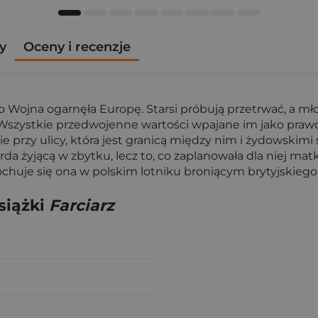
y
Oceny i recenzje
Wojna ogarnęła Europę. Starsi próbują przetrwać, a młod
. Wszystkie przedwojenne wartości wpajane im jako prawd
 przy ulicy, która jest granicą między nim i żydowskimi
orda żyjącą w zbytku, lecz to, co zaplanowała dla niej mat
je się ona w polskim lotniku broniącym brytyjskiego nie
siążki
Farciarz