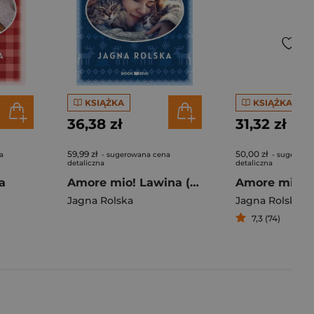
KSIĄŻKA
KSIĄŻKA
36,38 zł
31,32 zł
59,99 zł
50,00 zł
a
- sugerowana cena
- sugerowa
detaliczna
detaliczna
a
Amore mio! Lawina (Duże Litery)
Amore mio! 
Jagna Rolska
Jagna Rolska
7,3 (74)