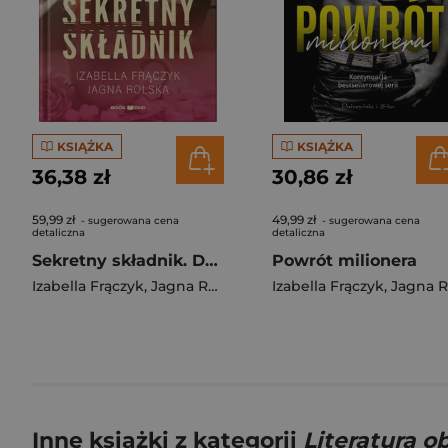
KSIĄŻKA
KSIĄŻKA
36,38 zł
30,86 zł
59,99 zł
49,99 zł
- sugerowana cena
- sugerowana cena
detaliczna
detaliczna
Sekretny składnik. Duże Litery
Powrót milionera
Izabella Frączyk
,
Jagna Rolska
Izabella Frączyk
,
Jagna Rolska
Inne książki z kategorii
Literatura 