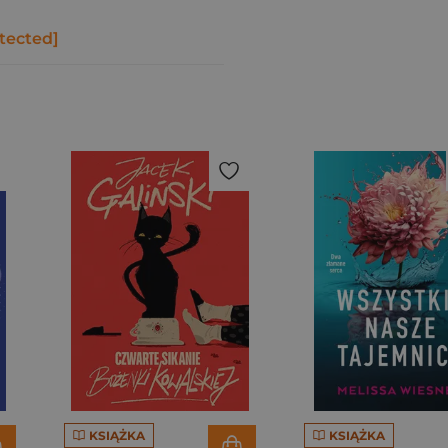
tected]
KSIĄŻKA
KSIĄŻKA