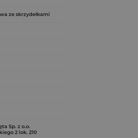
wa ze skrzydełkami
a Sp. z o.o.
ego 2 lok. 210