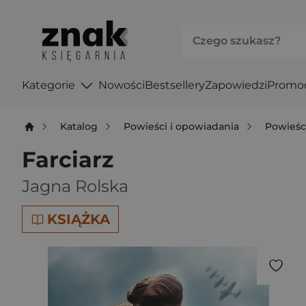
Kategorie
Nowości
Bestsellery
Zapowiedzi
Promo
Katalog
Powieści i opowiadania
Powieśc
Farciarz
Jagna Rolska
KSIĄŻKA