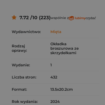
7.72 /10 (223)
wspólnie z
Wydawnictwo:
Mięta
Okładka
Rodzaj
broszurowa ze
oprawy:
skrzydełkami
Wydanie:
1
Liczba stron:
432
Format:
13.5x20.2cm
Rok wydania:
2024