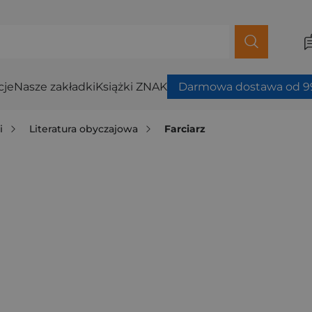
cje
Nasze zakładki
Książki ZNAK
Darmowa dostawa od 99
i
Literatura obyczajowa
Farciarz