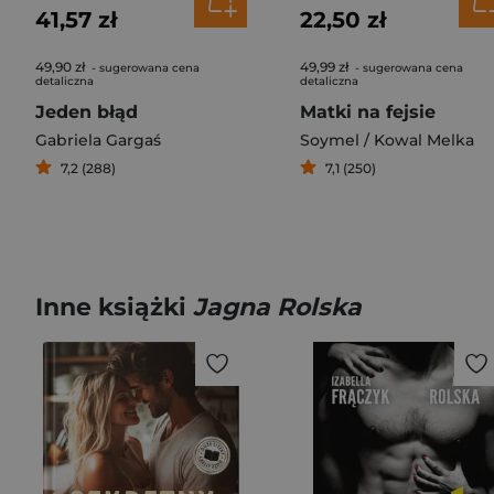
41,57 zł
22,50 zł
49,90 zł
49,99 zł
- sugerowana cena
- sugerowana cena
detaliczna
detaliczna
Jeden błąd
Matki na fejsie
Gabriela Gargaś
Soymel / Kowal Melka
7,2 (288)
7,1 (250)
Inne książki
Jagna Rolska