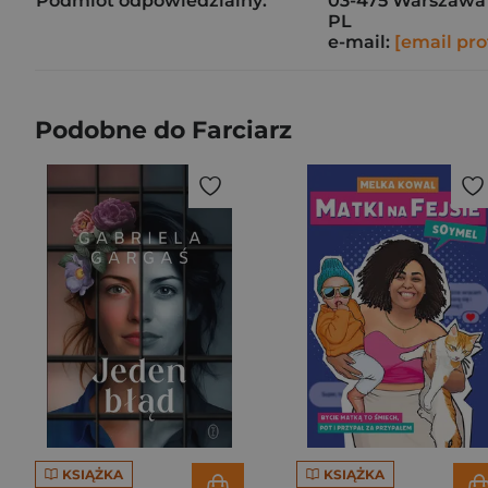
Podmiot odpowiedzialny:
03-475 Warszawa
PL
e-mail:
[email pro
Podobne do Farciarz
KSIĄŻKA
KSIĄŻKA