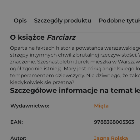
Opis
Szczegóły produktu
Podobne tytuł
O książce
Farciarz
Oparta na faktach historia powstańca warszawskiego 
strzępy intymnych chwil z brutalnej rzeczywistości
znaczenie. Szesnastoletni Jurek mieszka w Warszawie
ogół zgodnie istnieją. Mary jest córką angielskiego l
temperamentem dziewczyny. Nic dziwnego, że zakochu
kiedykolwiek się przetną?
Szczegółowe informacje na temat k
Wydawnictwo:
Mięta
EAN:
9788368005363
Autor:
Jagna Rolska