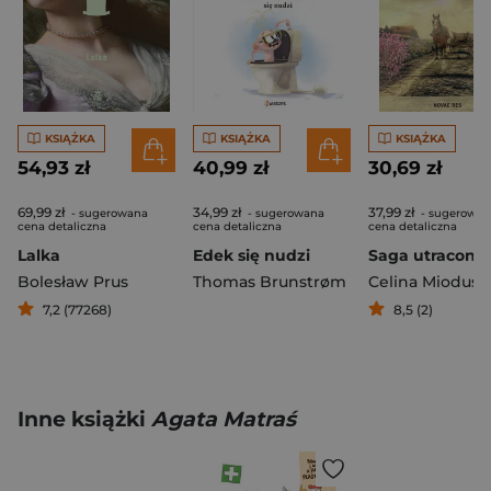
KSIĄŻKA
KSIĄŻKA
KSIĄŻKA
54,93 zł
40,99 zł
30,69 zł
69,99 zł
34,99 zł
37,99 zł
- sugerowana
- sugerowana
- sugerowan
cena detaliczna
cena detaliczna
cena detaliczna
Lalka
Edek się nudzi
Bolesław Prus
Thomas Brunstrøm
7,2 (77268)
8,5 (2)
Inne książki
Agata Matraś