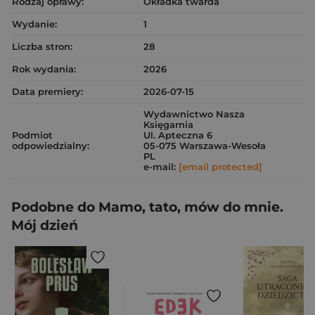
Rodzaj oprawy:
Okładka twarda
Wydanie:
1
Liczba stron:
28
Rok wydania:
2026
Data premiery:
2026-07-15
Wydawnictwo Nasza
Księgarnia
Podmiot
Ul. Apteczna 6
odpowiedzialny:
05-075 Warszawa-Wesoła
PL
e-mail:
[email protected]
Podobne do Mamo, tato, mów do mnie.
Mój dzień