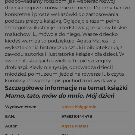
podpowiadamy rodzicom, jak wspierać rozwój
dziecka poprzez mówienie do niego. Dajemy bardzo
konkretne i proste wskazówki do zastosowania
podczas pracy z książką. Oglądajcie razem pełne
szczegółów ilustracje przedstawiające sceny bliskie
maluchowi i… mówcie do niego. Wasze dziecko
kiedyś wam za to podziękuje! Agata Matraś – z
wykształcenia historyczka sztuki i bibliotekarka, z
zawodu autorka i ilustratorka książek dla dzieci. W
swoich ilustracjach uwielbia tropić szczegóły i
drobiazgi. Kiedy nie rysuje, oprowadza dzieci i
młodzież po muzeum, jeździ na rowerze lub czyta
komiksy. Powyższy opis pochodzi od wydawcy
Szczegółowe informacje na temat książki
Mamo, tato, mów do mnie. Mój dzień
Wydawnictwo:
Nasza Księgarnia
EAN:
9788310144478
Autor:
Agata Matraś