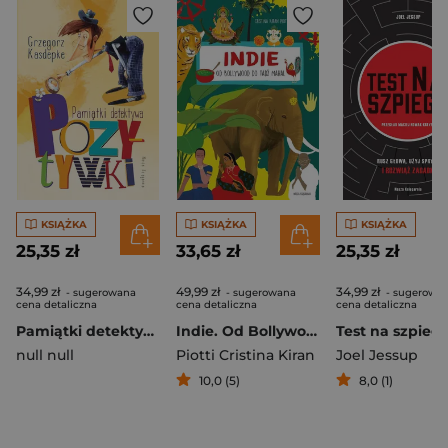
KSIĄŻKA
KSIĄŻKA
KSIĄŻKA
25,35 zł
33,65 zł
25,35 zł
34,99 zł
49,99 zł
34,99 zł
- sugerowana
- sugerowana
- sugerowa
cena detaliczna
cena detaliczna
cena detaliczna
Pamiątki detektywa Pozytywki
Indie. Od Bollywood do Tadź Mahal
Test na szpieg
null null
Piotti Cristina Kiran
Joel Jessup
10,0 (5)
8,0 (1)