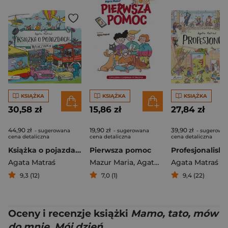
KSIĄŻKA
KSIĄŻKA
KSIĄŻKA
30,58 zł
15,86 zł
27,84 zł
44,90 zł
19,90 zł
39,90 zł
- sugerowana
- sugerowana
- sugerowa
cena detaliczna
cena detaliczna
cena detaliczna
Książka o pojazdach. Włóczykicie
Pierwsza pomoc
Profesjonaliski
Agata Matraś
Mazur Maria
,
Agata Matraś
Agata Matraś
9,3 (12)
7,0 (1)
9,4 (22)
Oceny i recenzje książki
Mamo, tato, mów
do mnie. Mój dzień