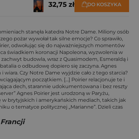
32,75 zł
DO KOSZYKA
łomieniach stanęła katedra Notre Dame. Miliony osób
czego pożar wywołał tak silne emocje? Co sprawiło,
oirier, odwołując się do najważniejszych momentów
dąca świadkiem koronacji Napoleona, wyzwolenia w
ca zachwyt budowla, wraz z Quasimodem, Esmeraldą i
 a batalia o odbudowę dopiero się zaczyna. Agnes
 i wiara. Czy Notre Dame wyjdzie cało z tego starcia?
iągającym początkiem. […] Poirier relacjonuje te i
rająca dech, starannie udokumentowana i bez reszty
erver” Agnes Poirier jest urodzoną w Paryżu,
ę w brytyjskich i amerykańskich mediach, takich jak
iku o tematyce politycznej „Marianne”. Dzieli czas
Francji