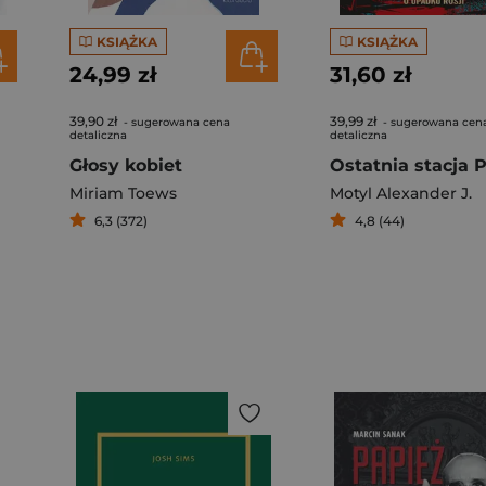
KSIĄŻKA
KSIĄŻKA
24,99 zł
31,60 zł
39,90 zł
39,99 zł
- sugerowana cena
- sugerowana cen
detaliczna
detaliczna
Głosy kobiet
Miriam Toews
Motyl Alexander J.
6,3 (372)
4,8 (44)