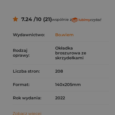
7.24 /10 (21)
wspólnie z
Wydawnictwo:
Bo.wiem
Okładka
Rodzaj
broszurowa ze
oprawy:
skrzydełkami
Liczba stron:
208
Format:
140x205mm
Rok wydania:
2022
Zobacz więcej