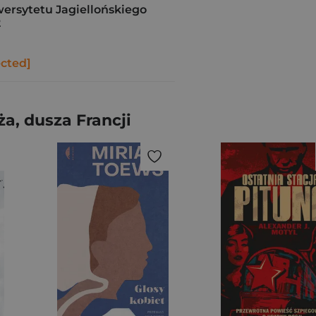
rsytetu Jagiellońskiego
2
ected]
a, dusza Francji