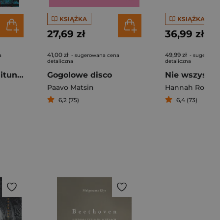
KSIĄŻKA
KSIĄŻKA
27,69 zł
36,99 zł
41,00 zł
49,99 zł
a
- sugerowana cena
- sugerowa
detaliczna
detaliczna
Ostatnia stacja Pituna Przewrotna powieść szpiegowska o upadku Rosji
Gogolowe disco
Paavo Matsin
Hannah Rothsc
6,2 (75)
6,4 (73)