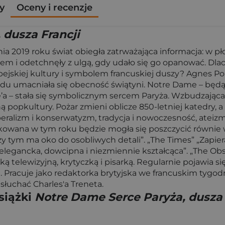
y
Oceny i recenzje
 dusza Francji
ia 2019 roku świat obiegła zatrważająca informacja: w p
iem i odetchnęły z ulgą, gdy udało się go opanować. Dla
pejskiej kultury i symbolem francuskiej duszy? Agnes P
arodu umacniała się obecność świątyni. Notre Dame – bę
le’a – stała się symbolicznym sercem Paryża. Wzbudzają
oną popkultury. Pożar zmieni oblicze 850-letniej katedry,
iberalizm i konserwatyzm, tradycja i nowoczesność, ateizm
kowana w tym roku będzie mogła się poszczycić równie wc
zy tym ma oko do osobliwych detali”. „The Times” „Zapie
 elegancka, dowcipna i niezmiennie kształcąca”. „The Obs
telewizyjną, krytyczką i pisarką. Regularnie pojawia si
 Pracuje jako redaktorka brytyjska we francuskim tygodn
 słuchać Charles'a Treneta.
siążki
Notre Dame Serce Paryża, dusza 