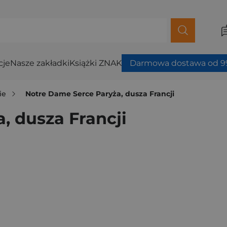
cje
Nasze zakładki
Książki ZNAK
Darmowa dostawa od 99
ie
Notre Dame Serce Paryża, dusza Francji
, dusza Francji