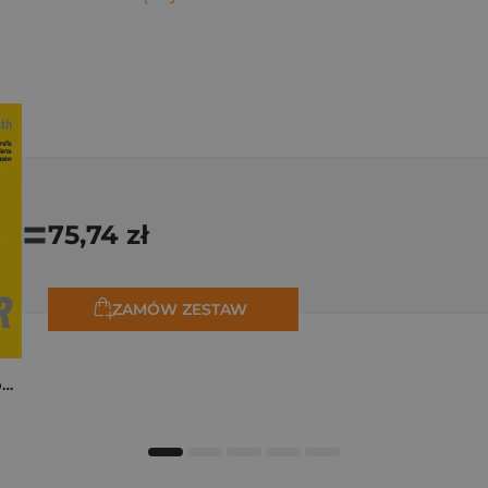
=
75,74 zł
ZAMÓW ZESTAW
Tadej Pogačar. Niepokonany