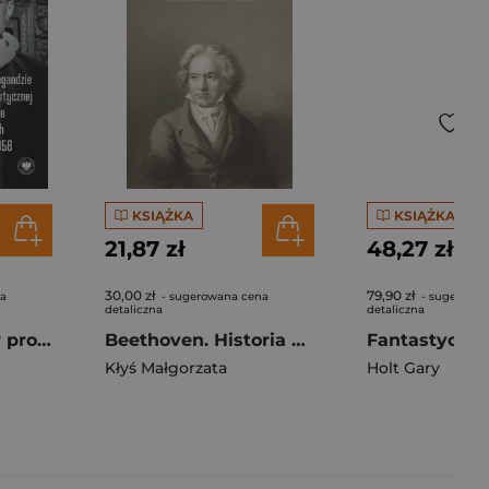
KSIĄŻKA
KSIĄŻKA
21,87 zł
48,27 zł
30,00 zł
79,90 zł
na
- sugerowana cena
- sugerowa
detaliczna
detaliczna
Papież Pius XII w propagandzie komunistycznej w Polsce w latach 1945-1958
Beethoven. Historia zapisana w genach
Kłyś Małgorzata
Holt Gary