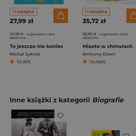
KSIĄŻKA
KSIĄŻKA
27,99 zł
35,72 zł
42,99 zł
56,90 zł
- sugerowana cena
- sugerowana cena
detaliczna
detaliczna
To jeszcze nie koniec
Miasto w chmurach
Michal Sykora
Anthony Doerr
7,2 (107)
7,6 (1283)
Inne książki z kategorii
Biografie