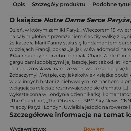
Opis
Szczegóły produktu
Podobne tytuł
O książce
Notre Dame Serce Paryża,
Dzień, w którym zamilkł Paryż… Wieczorem 15 kwietn
na całym globie z przerażeniem śledziły walkę z ogn
że katedra Marii Panny stała się fundamentem euro
w dziejach Francji, pokazuje, jak w świadomości n
1944 roku czy pogrzebu generała Charles’a de Gaul
gargulcami zdobiącymi jej fasadę, jest też od lat ik
Poirier uzmysławia nam, że w tej walce ścierają się l
Zobaczymy! „Wątpię, czy jakakolwiek książka opubli
wiele innych historii z niebywałym rozmachem, a pr
wciągająca relacja z rozgrywającego się dramatu […],
wykształconą w Londynie dziennikarką, komentatorką 
„The Guardian”, „The Observer”, BBC, Sky News, CNN.
między Paryż i Londyn. Uwielbia jeździć na rowerze i
Szczegółowe informacje na temat k
Wydawnictwo:
Bo.wiem