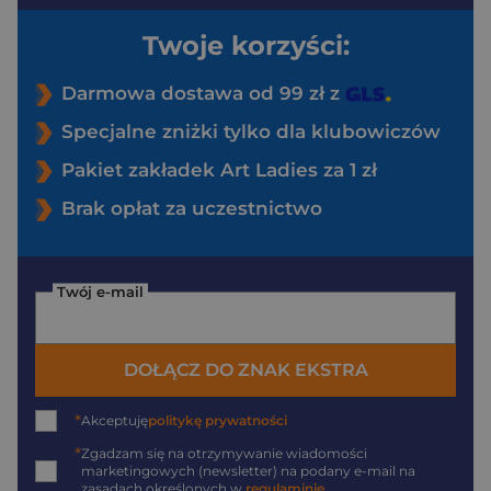
Twoje korzyści:
Darmowa dostawa od 99 zł z
Specjalne zniżki tylko dla klubowiczów
Pakiet zakładek Art Ladies za 1 zł
Brak opłat za uczestnictwo
Twój e-mail
DOŁĄCZ DO ZNAK EKSTRA
*
Akceptuję
politykę prywatności
*
Zgadzam się na otrzymywanie wiadomości
marketingowych (newsletter) na podany
e-mail
na
zasadach określonych w
regulaminie
.