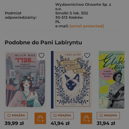
Wydawnictwo Otwarte Sp. z
o.o.
Podmiot
Smolki 5 lok. 302
odpowiedzialny:
30-513 Kraków
PL
e-mail:
[email protected]
Podobne do Pani Labiryntu
KSIĄŻKA
KSIĄŻKA
KSIĄŻKA
39,99 zł
41,94 zł
31,94 zł