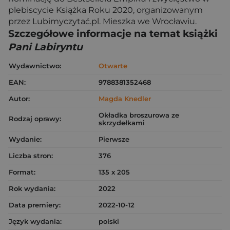
plebiscycie Książka Roku 2020, organizowanym
przez Lubimyczytać.pl. Mieszka we Wrocławiu.
Szczegółowe informacje na temat książki
Pani Labiryntu
Wydawnictwo:
Otwarte
EAN:
9788381352468
Autor:
Magda Knedler
Okładka broszurowa ze
Rodzaj oprawy:
skrzydełkami
Wydanie:
Pierwsze
Liczba stron:
376
Format:
135 x 205
Rok wydania:
2022
Data premiery:
2022-10-12
Język wydania:
polski