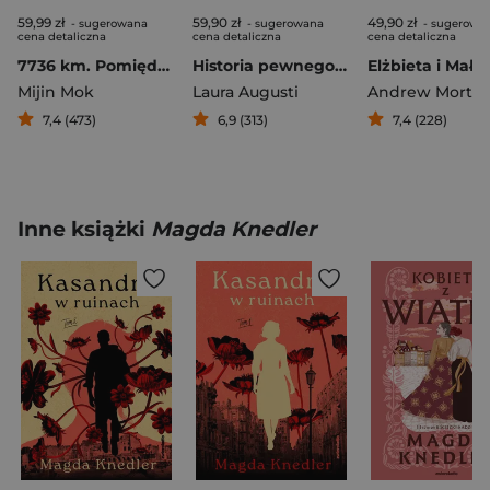
59,99 zł
59,90 zł
49,90 zł
- sugerowana
- sugerowana
- sugerowa
cena detaliczna
cena detaliczna
cena detaliczna
7736 km. Pomiędzy Koreą Południową a Polską
Historia pewnego kota
Mijin Mok
Laura Augusti
Andrew Morto
7,4 (473)
6,9 (313)
7,4 (228)
Inne książki
Magda Knedler