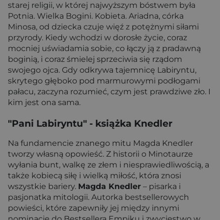
starej religii, w której najwyższym bóstwem była
Potnia. Wielka Bogini. Kobieta. Ariadna, córka
Minosa, od dziecka czuje więź z potężnymi siłami
przyrody. Kiedy wchodzi w dorosłe życie, coraz
mocniej uświadamia sobie, co łączy ją z pradawną
boginią, i coraz śmielej sprzeciwia się rządom
swojego ojca. Gdy odkrywa tajemnicę Labiryntu,
skrytego głęboko pod marmurowymi podłogami
pałacu, zaczyna rozumieć, czym jest prawdziwe zło. I
kim jest ona sama.
"Pani Labiryntu"
- książka Knedler
Na fundamencie znanego mitu Magda Knedler
tworzy własną opowieść. Z historii o Minotaurze
wyłania bunt, walkę ze złem i niesprawiedliwością, a
także kobiecą siłę i wielką miłość, która znosi
wszystkie bariery.
Magda Knedler
– pisarka i
pasjonatka mitologii. Autorka bestsellerowych
powieści, które zapewniły jej między innymi
nominację do Bestsellera Empiku i zwycięstwo w