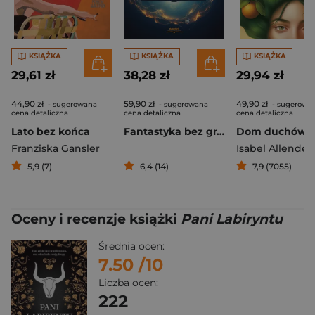
KSIĄŻKA
KSIĄŻKA
KSIĄŻKA
29,61 zł
38,28 zł
29,94 zł
44,90 zł
59,90 zł
49,90 zł
- sugerowana
- sugerowana
- sugerowa
cena detaliczna
cena detaliczna
cena detaliczna
Lato bez końca
Fantastyka bez granic. Tom 2
Dom duchów
Franziska Gansler
Isabel Allende
5,9 (7)
6,4 (14)
7,9 (7055)
Oceny i recenzje książki
Pani Labiryntu
Średnia ocen:
7.50
/10
Liczba ocen:
222