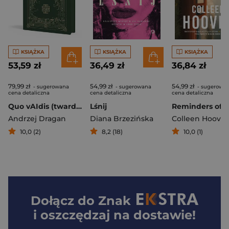
KSIĄŻKA
KSIĄŻKA
KSIĄŻKA
53,59 zł
36,49 zł
36,84 zł
79,99 zł
54,99 zł
54,99 zł
- sugerowana
- sugerowana
- sugerowa
cena detaliczna
cena detaliczna
cena detaliczna
Quo vAIdis (twarda oprawa)
Lśnij
Andrzej Dragan
Diana Brzezińska
Colleen Hoover
10,0 (2)
8,2 (18)
10,0 (1)
Dołącz do
Znak
i oszczędzaj na dostawie!