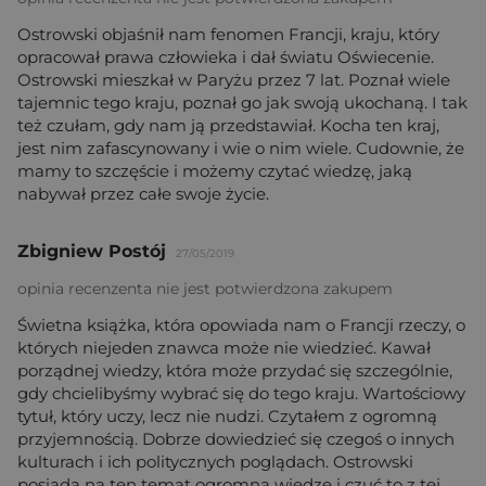
Ostrowski objaśnił nam fenomen Francji, kraju, który
opracował prawa człowieka i dał światu Oświecenie.
Ostrowski mieszkał w Paryżu przez 7 lat. Poznał wiele
tajemnic tego kraju, poznał go jak swoją ukochaną. I tak
też czułam, gdy nam ją przedstawiał. Kocha ten kraj,
jest nim zafascynowany i wie o nim wiele. Cudownie, że
mamy to szczęście i możemy czytać wiedzę, jaką
nabywał przez całe swoje życie.
Zbigniew Postój
27/05/2019
opinia recenzenta nie jest potwierdzona zakupem
Świetna książka, która opowiada nam o Francji rzeczy, o
których niejeden znawca może nie wiedzieć. Kawał
porządnej wiedzy, która może przydać się szczególnie,
gdy chcielibyśmy wybrać się do tego kraju. Wartościowy
tytuł, który uczy, lecz nie nudzi. Czytałem z ogromną
przyjemnością. Dobrze dowiedzieć się czegoś o innych
kulturach i ich politycznych poglądach. Ostrowski
posiada na ten temat ogromną wiedzę i czuć to z tej