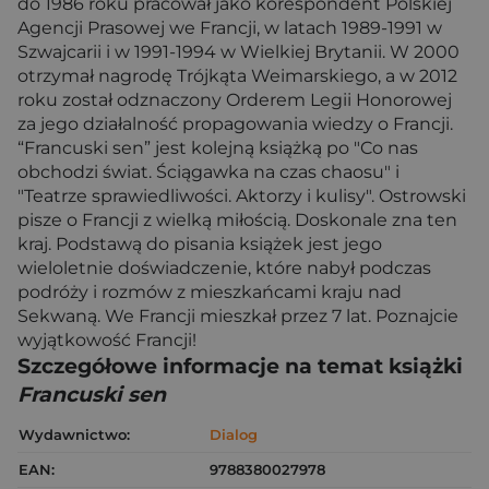
do 1986 roku pracował jako korespondent Polskiej
Agencji Prasowej we Francji, w latach 1989-1991 w
Szwajcarii i w 1991-1994 w Wielkiej Brytanii. W 2000
otrzymał nagrodę Trójkąta Weimarskiego, a w 2012
roku został odznaczony Orderem Legii Honorowej
za jego działalność propagowania wiedzy o Francji.
“Francuski sen” jest kolejną książką po "Co nas
obchodzi świat. Ściągawka na czas chaosu" i
"Teatrze sprawiedliwości. Aktorzy i kulisy". Ostrowski
pisze o Francji z wielką miłością. Doskonale zna ten
kraj. Podstawą do pisania książek jest jego
wieloletnie doświadczenie, które nabył podczas
podróży i rozmów z mieszkańcami kraju nad
Sekwaną. We Francji mieszkał przez 7 lat. Poznajcie
wyjątkowość Francji!
Szczegółowe informacje na temat książki
Francuski sen
Wydawnictwo:
Dialog
EAN:
9788380027978