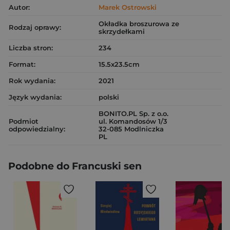
Autor:
Marek Ostrowski
Okładka broszurowa ze
Rodzaj oprawy:
skrzydełkami
Liczba stron:
234
Format:
15.5x23.5cm
Rok wydania:
2021
Język wydania:
polski
BONITO.PL Sp. z o.o.
Podmiot
ul. Komandosów 1/3
odpowiedzialny:
32-085 Modlniczka
PL
Podobne do Francuski sen