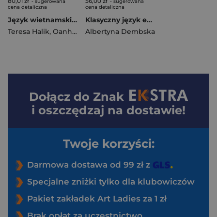
80,01 zł
56,00 zł
- sugerowana
- sugerowana
cena detaliczna
cena detaliczna
Język wietnamski cz. 1
Klasyczny język egipski
Teresa Halik
,
Oanh Hoang Thu
Albertyna Dembska
Dołącz do
Znak
i oszczędzaj na dostawie!
Twoje korzyści:
Darmowa dostawa od 99 zł z
Specjalne zniżki tylko dla klubowiczów
Pakiet zakładek Art Ladies za 1 zł
Brak opłat za uczestnictwo