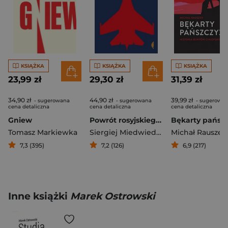
KSIĄŻKA
KSIĄŻKA
KSIĄŻKA
23,99 zł
29,30 zł
31,39 zł
34,90 zł
44,90 zł
39,99 zł
- sugerowana
- sugerowana
- sugerowa
cena detaliczna
cena detaliczna
cena detaliczna
Gniew
Powrót rosyjskiego Lewiatana
Tomasz Markiewka
Siergiej Miedwiediew
Michał Rauszer
7,3 (395)
7,2 (126)
6,9 (217)
Inne książki
Marek Ostrowski