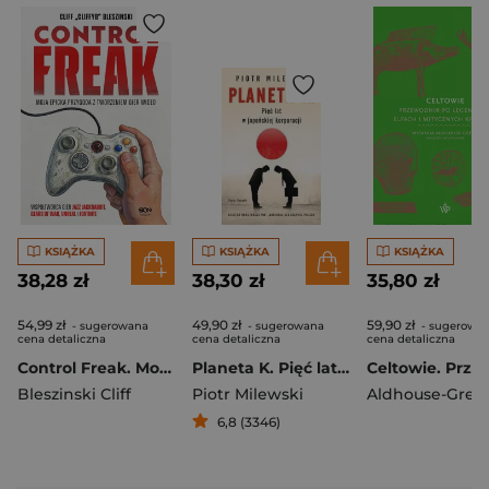
KSIĄŻKA
KSIĄŻKA
KSIĄŻKA
38,28 zł
38,30 zł
35,80 zł
54,99 zł
49,90 zł
59,90 zł
- sugerowana
- sugerowana
- sugerowa
cena detaliczna
cena detaliczna
cena detaliczna
Control Freak. Moja epicka przygoda z tworzeniem gier wideo
Planeta K. Pięć lat w japońskiej korporacji
Bleszinski Cliff
Piotr Milewski
6,8 (3346)