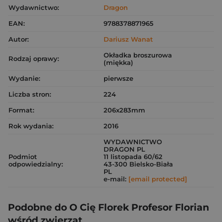
Wydawnictwo:
Dragon
EAN:
9788378871965
Autor:
Dariusz Wanat
Okładka broszurowa
Rodzaj oprawy:
(miękka)
Wydanie:
pierwsze
Liczba stron:
224
Format:
206x283mm
Rok wydania:
2016
WYDAWNICTWO
DRAGON PL
Podmiot
11 listopada 60/62
odpowiedzialny:
43-300 Bielsko-Biała
PL
e-mail:
[email protected]
Podobne do O Cię Florek Profesor Florian
wśród zwierząt