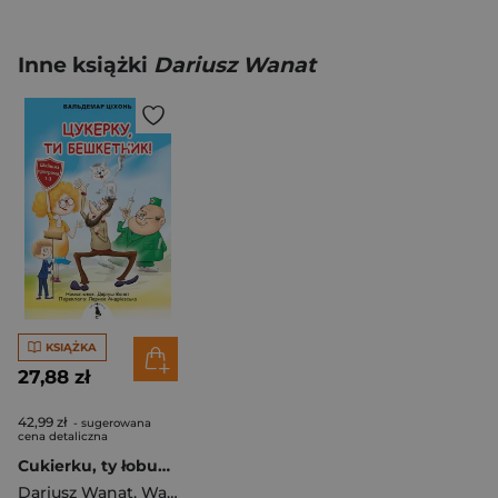
Inne książki
Dariusz Wanat
KSIĄŻKA
27,88 zł
42,99 zł
- sugerowana
cena detaliczna
Cukierku, ty łobuzie wer. ukraińska
Dariusz Wanat
,
Waldemar Cichoń