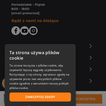
Poniedziałek - Piątek
8:00 - 18:00
[email protected]
Bądź z nami na bieżąco
O Księgarni Znak
Ta strona używa plików
cookie
Zakupy u nas
Ta strona korzysta z plików cookie, aby
Nasza oferta
zapewnić lepszą wygodę użytkowania.
Korzystając z tej strony, wyrażasz zgodę na
używanie przez nas wszystkich plików
Nasi autorzy
cookie zgodnie z warunkami naszej polityki
plików cookie.
ZAAKCEPTUJ ZGODY
32,91 zł
DO KOSZYKA