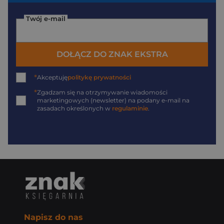
Twój e-mail
DOŁĄCZ DO ZNAK EKSTRA
*
Akceptuję
politykę prywatności
*
Zgadzam się na otrzymywanie wiadomości
marketingowych (newsletter) na podany
e-mail
na
zasadach określonych w
regulaminie
.
Napisz do nas