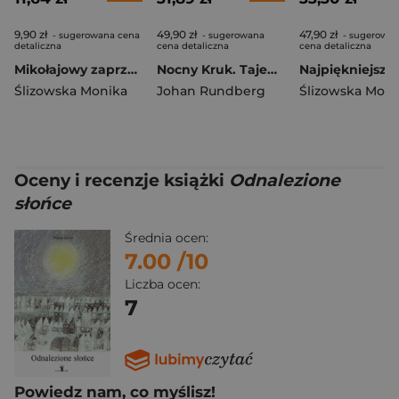
9,90 zł
49,90 zł
47,90 zł
- sugerowana cena
- sugerowana
- sugerowa
detaliczna
cena detaliczna
cena detaliczna
Mikołajowy zaprzęg i przebranie dla osiołka
Nocny Kruk. Tajemnice Sztokholmu
Ślizowska Monika
Johan Rundberg
Ślizowska Moni
Oceny i recenzje książki
Odnalezione
słońce
Średnia ocen:
7.00
/10
Liczba ocen:
7
Powiedz nam, co myślisz!