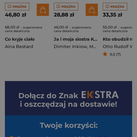
KSIĄŻKA
KSIĄŻKA
KSIĄŻKA
46,80 zł
28,88 zł
33,35 zł
68,00 zł
46,00 zł
55,00 zł
- sugerowana
- sugerowana
- sugerowa
cena detaliczna
cena detaliczna
cena detaliczna
Co kryje ciało
Ja i moja siostra Klara wyd. 6
Aina Bestard
Dimiter Inkiow
,
Mahboob Justyna
9,0 (7)
Dołącz do
Znak
i oszczędzaj na dostawie!
Twoje korzyści: