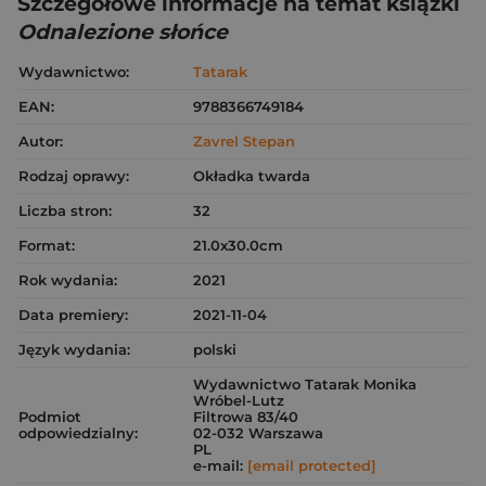
Szczegółowe informacje na temat książki
Odnalezione słońce
Wydawnictwo:
Tatarak
EAN:
9788366749184
Autor:
Zavrel Stepan
Rodzaj oprawy:
Okładka twarda
Liczba stron:
32
Format:
21.0x30.0cm
Rok wydania:
2021
Data premiery:
2021-11-04
Język wydania:
polski
Wydawnictwo Tatarak Monika
Wróbel-Lutz
Podmiot
Filtrowa 83/40
odpowiedzialny:
02-032 Warszawa
PL
e-mail:
[email protected]