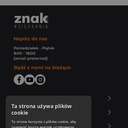
Napisz do nas
Poniedziałek - Piątek
8:00 - 18:00
[email protected]
Bądź z nami na bieżąco
O Księgarni Znak
Ta strona używa plików
cookie
Zakupy u nas
Ta strona korzysta z plików cookie, aby
Nasza oferta
zapewnić lepszą wygodę użytkowania.