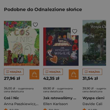
Podobne do Odnalezione słońce
KSIĄŻKA
KSIĄŻKA
KSIĄŻKA
27,96 zł
42,35 zł
31,54 zł
36,00 zł
69,90 zł
39,90 zł
- sugerowana
- sugerowana
- sugerowa
cena detaliczna
cena detaliczna
cena detaliczna
Coś i Nic
Jak ratowaliśmy Wigilię
Wyspa cieni
Anna Paszkiewicz
,
Walentynowicz Kasia
Ellen Karlsson
Davide Cali