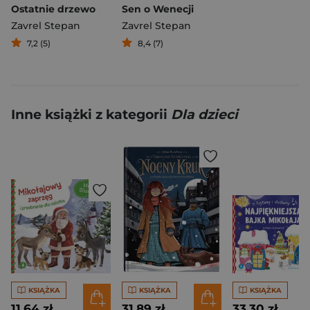
Ostatnie drzewo
Sen o Wenecji
Zavrel Stepan
Zavrel Stepan
7,2 (5)
8,4 (7)
Inne książki z kategorii
Dla dzieci
KSIĄŻKA
KSIĄŻKA
KSIĄŻKA
11,64 zł
31,89 zł
33,30 zł