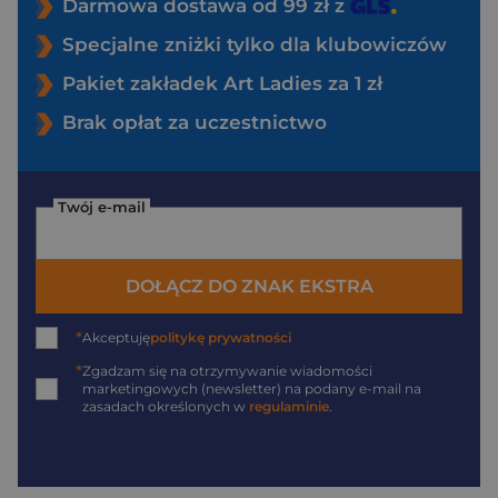
Darmowa dostawa od 99 zł z
Specjalne zniżki tylko dla klubowiczów
Pakiet zakładek Art Ladies za 1 zł
Brak opłat za uczestnictwo
Twój e-mail
DOŁĄCZ DO ZNAK EKSTRA
*
Akceptuję
politykę prywatności
*
Zgadzam się na otrzymywanie wiadomości
marketingowych (newsletter) na podany
e-mail
na
zasadach określonych w
regulaminie
.