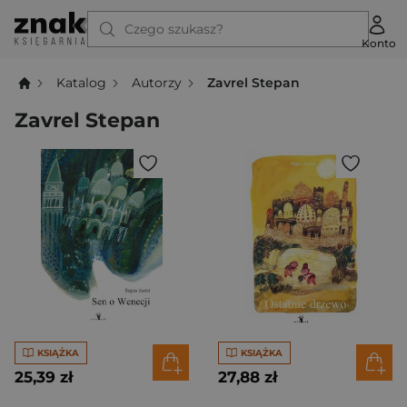
Czego szukasz?
Konto
Katalog
Autorzy
Zavrel Stepan
Zavrel Stepan
KSIĄŻKA
KSIĄŻKA
25,39 zł
27,88 zł