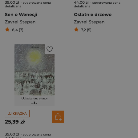
39,00 zł
44,00 zł
- sugerowana cena
- sugerowana cena
detaliczna
detaliczna
Sen o Wenecji
Ostatnie drzewo
Zavrel Stepan
Zavrel Stepan
8,4 (7)
7,2 (5)
KSIĄŻKA
25,39 zł
39,00 zł
- sugerowana cena