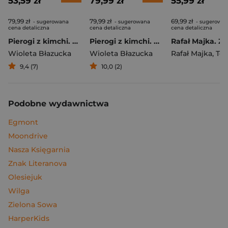
53,59 zł
79,99 zł
55,99 zł
79,99 zł
79,99 zł
69,99 zł
- sugerowana
- sugerowana
- sugerowa
cena detaliczna
cena detaliczna
cena detaliczna
Pierogi z kimchi. Moje ulubione azjatyckie przepisy
Pierogi z kimchi. Moje ulubione azjatyckie przepisy - książka z autografem
Wioleta Błazucka
Wioleta Błazucka
Rafał Majka
,
Tomasz 
9,4 (7)
10,0 (2)
Podobne wydawnictwa
Egmont
Moondrive
Nasza Księgarnia
Znak Literanova
Olesiejuk
Wilga
Zielona Sowa
HarperKids