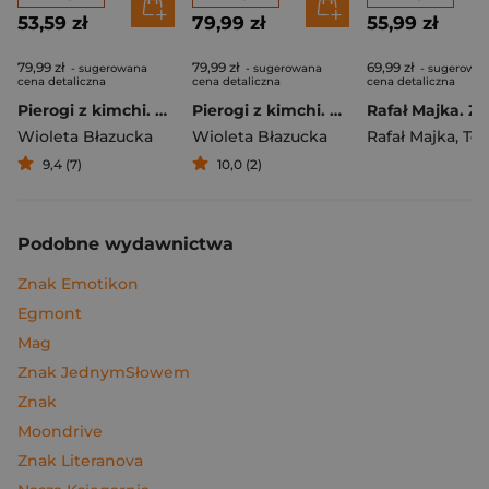
53,59 zł
79,99 zł
55,99 zł
79,99 zł
79,99 zł
69,99 zł
- sugerowana
- sugerowana
- sugerowa
cena detaliczna
cena detaliczna
cena detaliczna
Pierogi z kimchi. Moje ulubione azjatyckie przepisy
Pierogi z kimchi. Moje ulubione azjatyckie przepisy - książka z autografem
Wioleta Błazucka
Wioleta Błazucka
Rafał Majka
,
Tomasz 
9,4 (7)
10,0 (2)
Podobne wydawnictwa
Znak Emotikon
Egmont
Mag
Znak JednymSłowem
Znak
Moondrive
Znak Literanova