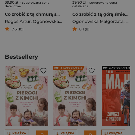
39,90 zł
39,90 zł
- sugerowana cena
- sugerowana cena
detaliczna
detaliczna
Co zrobić z tą chmurą smogu
Co zrobić z tą górą śmieci?
Rogoś Artur
,
Ogonowska Małgorzata
Ogonowska Małgorzata
,
Rog
7,6 (10)
8,1 (8)
Bestsellery
KSIĄŻKA
KSIĄŻKA
KSIĄŻKA