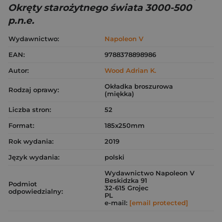
Okręty starożytnego świata 3000-500
p.n.e.
Wydawnictwo:
Napoleon V
EAN:
9788378898986
Autor:
Wood Adrian K.
Okładka broszurowa
Rodzaj oprawy:
(miękka)
Liczba stron:
52
Format:
185x250mm
Rok wydania:
2019
Język wydania:
polski
Wydawnictwo Napoleon V
Beskidzka 91
Podmiot
32-615 Grojec
odpowiedzialny:
PL
e-mail:
[email protected]