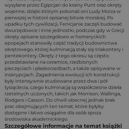
wysyłane przez Egipcjan do krainy Punt oraz okręty
wojenne, dzięki którym pokonali oni Ludy Morza w
pierwszej w historii opisanej bitwie morskiej. Po
upadku tych cywilizacji, Fenicjanie zaczęli budować
dwurzędowce i inne jednostki, podczas gdy w Grecji
okręty opisane szczegółowo w homeryckich
epopejach stanowiły część tradycji budownictwa
okrętowego, której kulminacją stały się triakontery i
pentekontery. Okręty z tego okresu są często
przedstawiane na ceramice, rzeźbionych
pieczęciach i płaskorzeźbach, a także opisywane w
inskrypcjach. Zagadnienia ewolucji ich konstrukcji
były intensywnie studiowane przez dwa i pół
tysiąclecia, czego kulminacją są współczesne dzieła
rzetelnych uczonych, takich jak Morrison, Wallinga,
Rodgers i Casson. Do chwili obecnej jednak brak
prac obejmujących ten temat, które byłyby
dostępne i łatwo osiągalne dla osób spoza
środowiska akademickiego.
Szczegółowe informacje na temat książki