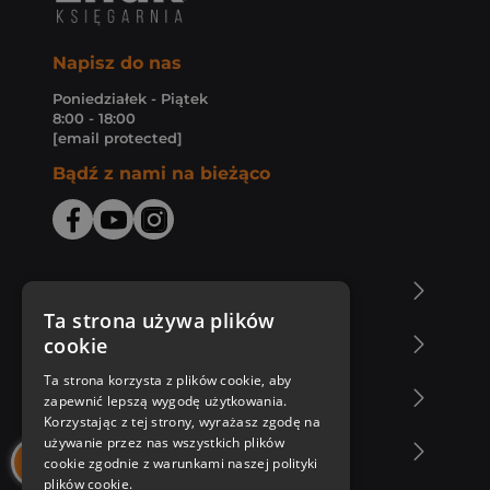
Napisz do nas
Poniedziałek - Piątek
8:00 - 18:00
[email protected]
Bądź z nami na bieżąco
O Księgarni Znak
Ta strona używa plików
cookie
Zakupy u nas
Ta strona korzysta z plików cookie, aby
Nasza oferta
zapewnić lepszą wygodę użytkowania.
Korzystając z tej strony, wyrażasz zgodę na
używanie przez nas wszystkich plików
Nasi autorzy
cookie zgodnie z warunkami naszej polityki
plików cookie.