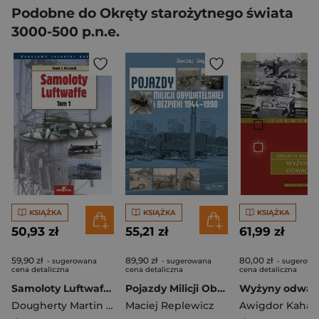
Podobne do Okręty starożytnego świata
3000-500 p.n.e.
KSIĄŻKA
KSIĄŻKA
KSIĄŻKA
50,93 zł
55,21 zł
61,99 zł
59,90 zł
89,90 zł
80,00 zł
- sugerowana
- sugerowana
- sugerowa
cena detaliczna
cena detaliczna
cena detaliczna
Samoloty Luftwaffe. Tom 1
Pojazdy Milicji Obywatelskiej i Bezpieki 1944-1990
Wyżyny odwag
Dougherty Martin J.
,
Martek J. Murawski
Maciej Replewicz
Awigdor Kahala