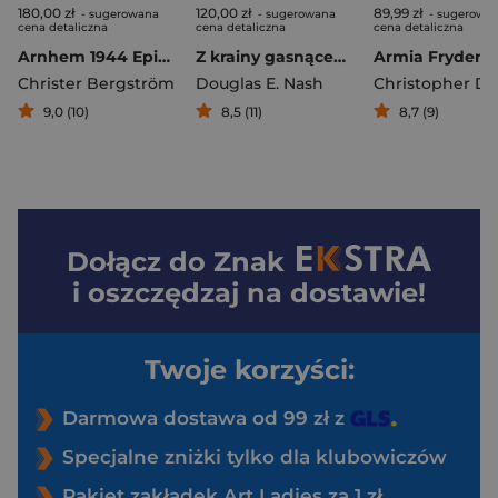
180,00 zł
120,00 zł
89,99 zł
- sugerowana
- sugerowana
- sugerowa
cena detaliczna
cena detaliczna
cena detaliczna
Arnhem 1944 Epicka bitwa opisana na nowo
Z krainy gasnącego słońca. Tom 1. IV Korpus Pancerny SS w walkach o Warszawę, lipiec-listopad 1944
Christer Bergström
Douglas E. Nash
Christopher Du
9,0 (10)
8,5 (11)
8,7 (9)
Dołącz do
Znak
i oszczędzaj na dostawie!
Twoje korzyści:
Darmowa dostawa od 99 zł z
Specjalne zniżki tylko dla klubowiczów
Pakiet zakładek Art Ladies za 1 zł