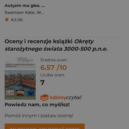
Autyzm ma głos. Od diagnozy do wejścia w dorosłość. Życie z dzieckiem w spektrum
Swenson Kate
,
Wood Adrian K.
,
Cariello Carrie
8,3 (15)
Oceny i recenzje książki
Okręty
starożytnego świata 3000-500 p.n.e.
Średnia ocen:
6.57
/10
Liczba ocen:
7
Powiedz nam, co myślisz!
Pomóż innym i zostaw ocenę!