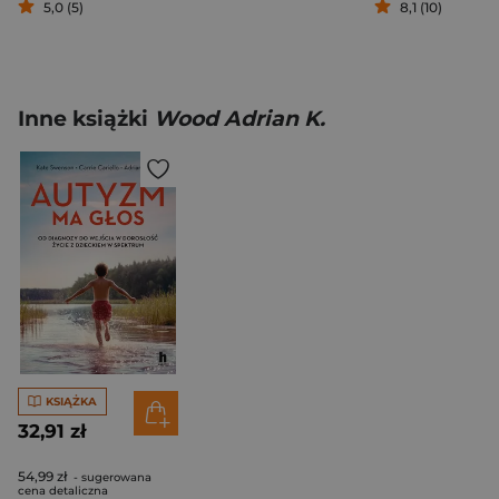
5,0 (5)
8,1 (10)
Inne książki
Wood Adrian K.
KSIĄŻKA
32,91 zł
54,99 zł
- sugerowana
cena detaliczna