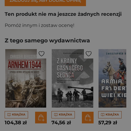
ZALOGUJ SIĘ, ABY DODAĆ OPINIĘ
Ten produkt nie ma jeszcze żadnych recenzji
Pomóż innym i zostaw ocenę!
Z tego samego wydawnictwa
KSIĄŻKA
KSIĄŻKA
KSIĄŻKA
104,38 zł
74,56 zł
57,29 zł