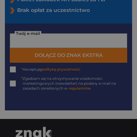
Brak opłat za uczestnictwo
Twój e-mail
DOŁĄCZ DO ZNAK EKSTRA
*
Akceptuję
politykę prywatności
*
Zgadzam się na otrzymywanie wiadomości
marketingowych (newsletter) na podany
e-mail
na
zasadach określonych w
regulaminie
.