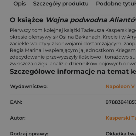
Opis
Szczegóły produktu
Podobne tytuł
O książce
Wojna podwodna Aliantów
Pierwszy tom kolejnej książki Tadeusza Kasperski
okresie ofensywy sił Osi na Bałkanach, Krecie i w Afr
zaciekle walczyły z konwojami dostarczającymi zaopa
Regia Marina i wspierającym ją jednostkom Kriegs
zdecydowanie przewyższyły ilościowo i tonażowo su
zwłaszcza dzięki analizie dzienników bojowych dow
Szczegółowe informacje na temat k
Wydawnictwo:
Napoleon V
EAN:
9788384185
Autor:
Kasperski T
Rodzaj oprawy:
Okładka tw