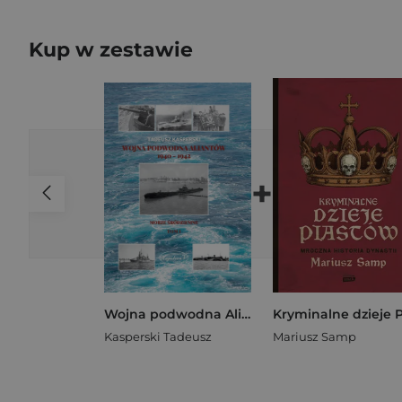
Kup w zestawie
+
Wojna podwodna Aliantów 1940-1942. Morze Śródziemne. Tom 1
Kasperski Tadeusz
Mariusz Samp