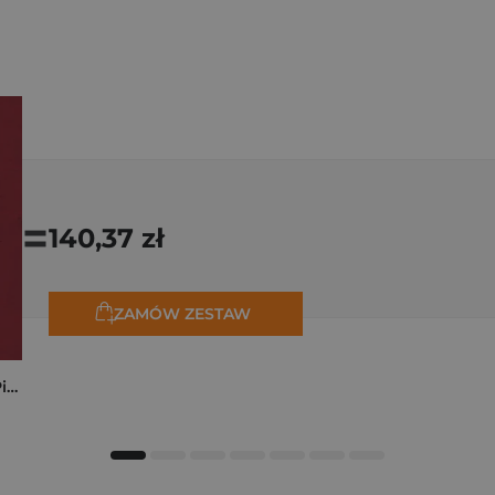
=
140,37 zł
ZAMÓW ZESTAW
Kryminalne dzieje Piastów. Mroczna historia dynastii