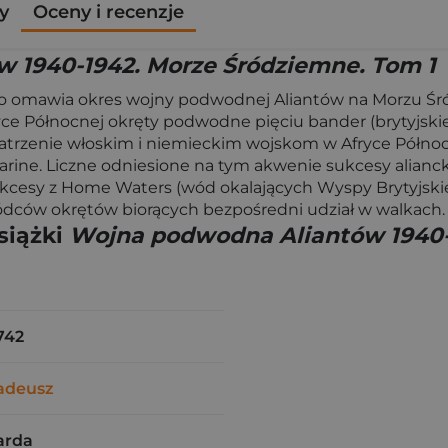
y
Oceny i recenzje
 1940-1942. Morze Śródziemne. Tom 1
ego omawia okres wojny podwodnej Aliantów na Morzu Śr
yce Północnej okręty podwodne pięciu bander (brytyjskiej, 
trzenie włoskim i niemieckim wojskom w Afryce Północne
marine. Liczne odniesione na tym akwenie sukcesy alia
kcesy z Home Waters (wód okalających Wyspy Brytyjskie
ódców okrętów biorących bezpośredni udział w walkach.
siążki
Wojna podwodna Aliantów 1940-
742
adeusz
arda