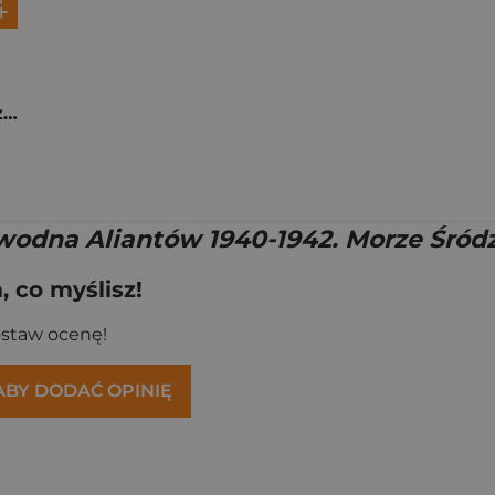
Bitwy morskie niszczycieli Polskiej Marynarki...
odna Aliantów 1940-1942. Morze Śród
 co myślisz!
ostaw ocenę!
 ABY DODAĆ OPINIĘ