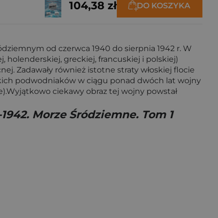
104,38 zł
DO KOSZYKA
ódziemnym od czerwca 1940 do sierpnia 1942 r. W
holenderskiej, greckiej, francuskiej i polskiej)
j. Zadawały również istotne straty włoskiej flocie
nckich podwodniaków w ciągu ponad dwóch lat wojny
).Wyjątkowo ciekawy obraz tej wojny powstał
1942. Morze Śródziemne. Tom 1