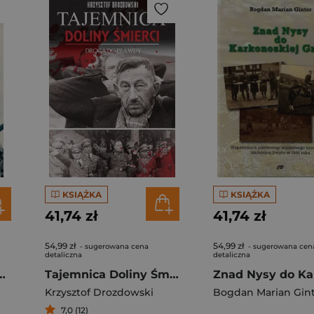
KSIĄŻKA
KSIĄŻKA
41,74 zł
41,74 zł
54,99 zł
54,99 zł
- sugerowana cena
- sugerowana cen
detaliczna
detaliczna
h. Nieznana historia SAS 1941-1945
Tajemnica Doliny Śmierci. Bydgoszcz - Fordon Droga do prawdy 1939-2018
Krzysztof Drozdowski
Bogdan Marian Gin
7,0 (12)