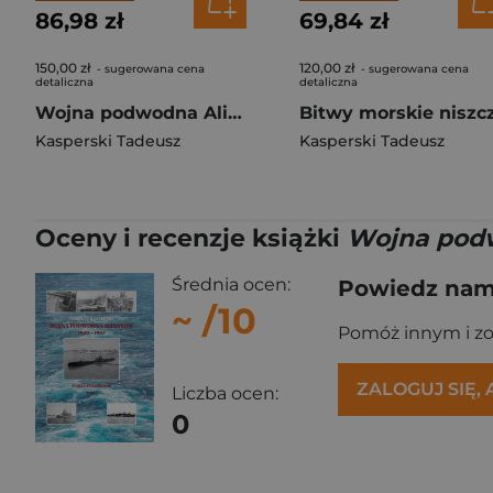
86,98 zł
69,84 zł
150,00 zł
120,00 zł
- sugerowana cena
- sugerowana cena
detaliczna
detaliczna
Wojna podwodna Aliantów 1939-1945 Europa Północno-Zachodnia
Kasperski Tadeusz
Kasperski Tadeusz
Oceny i recenzje książki
Wojna podw
Średnia ocen:
Powiedz nam,
~
/10
Pomóż innym i z
ZALOGUJ SIĘ,
Liczba ocen:
0