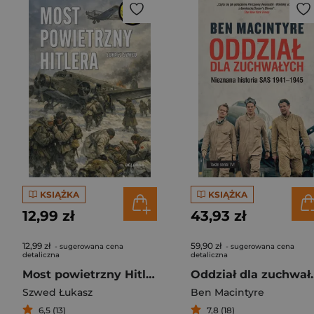
KSIĄŻKA
KSIĄŻKA
12,99 zł
43,93 zł
12,99 zł
59,90 zł
- sugerowana cena
- sugerowana cena
detaliczna
detaliczna
Most powietrzny Hitlera
Oddział dla zuchwałyc
Szwed Łukasz
Ben Macintyre
6,5 (13)
7,8 (18)