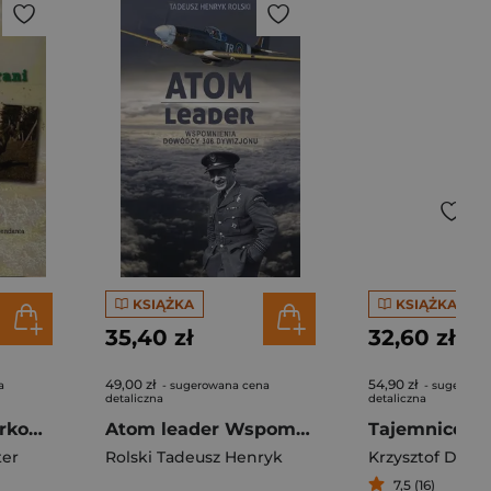
KSIĄŻKA
KSIĄŻKA
35,40 zł
32,60 zł
49,00 zł
54,90 zł
a
- sugerowana cena
- sugerowa
detaliczna
detaliczna
Znad Nysy do Karkonoskiej Grani Wspomnienia pierwszego wojskowego komendanta Szklarskiej Poręby w 1945 roku
Atom leader Wspomnienia dowódcy 306 Dywizjonu
ter
Rolski Tadeusz Henryk
Krzysztof Droz
7,5 (16)