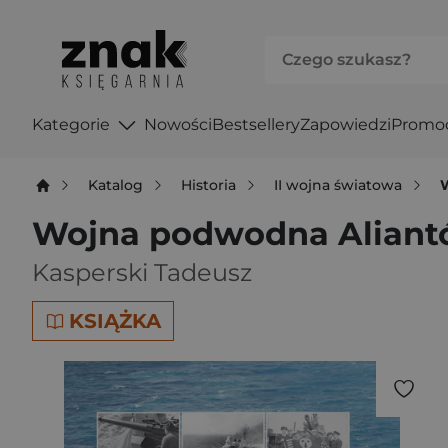
Kategorie
Nowości
Bestsellery
Zapowiedzi
Promo
Katalog
Historia
II wojna światowa
Wojna podwodna Aliantó
Kasperski Tadeusz
KSIĄŻKA