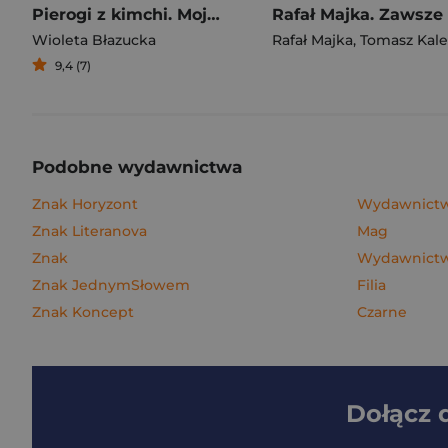
Pierogi z kimchi. Moje ulubione azjatyckie przepisy
Wioleta Błazucka
Rafał Majka
,
Tomasz Kalemba
9,4 (7)
Podobne wydawnictwa
Znak Horyzont
Wydawnictwo
Znak Literanova
Mag
Znak
Wydawnictw
Znak JednymSłowem
Filia
Znak Koncept
Czarne
Dołącz