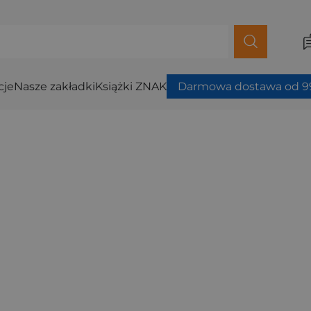
cje
Nasze zakładki
Książki ZNAK
Darmowa dostawa od 99