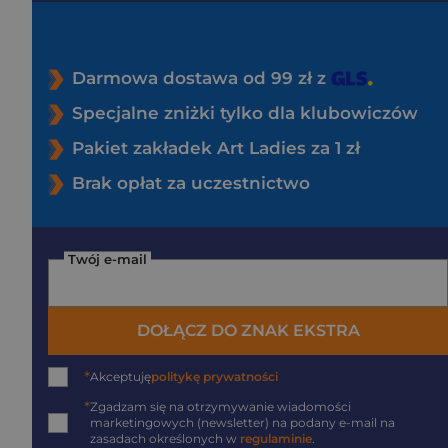
Darmowa dostawa od 99 zł z
Specjalne zniżki tylko dla klubowiczów
Pakiet zakładek Art Ladies za 1 zł
Brak opłat za uczestnictwo
Twój e-mail
DOŁĄCZ DO ZNAK EKSTRA
*
Akceptuję
politykę prywatności
*
Zgadzam się na otrzymywanie wiadomości
marketingowych (newsletter) na podany
e-mail
na
zasadach określonych w
regulaminie
.