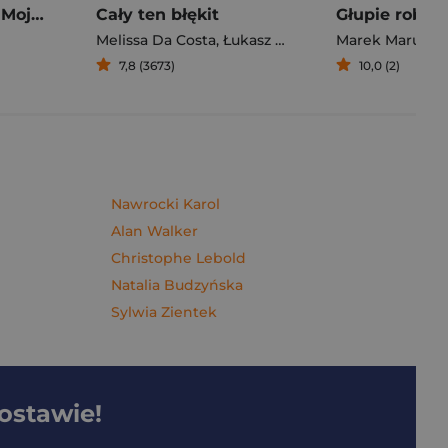
Pierogi z kimchi. Moje ulubione azjatyckie przepisy - książka z autografem
Cały ten błękit
Melissa Da Costa
,
Łukasz Müller
Marek Maruszc
7,8 (3673)
10,0 (2)
Nawrocki Karol
Alan Walker
Christophe Lebold
Natalia Budzyńska
Sylwia Zientek
dostawie!