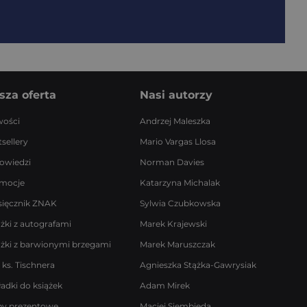
sza oferta
Nasi autorzy
ości
Andrzej Maleszka
sellery
Mario Vargas Llosa
owiedzi
Norman Davies
mocje
Katarzyna Michalak
sięcznik ZNAK
Sylwia Czubkowska
ążki z autografami
Marek Krajewski
ążki z barwionymi brzegami
Marek Maruszczak
 ks. Tischnera
Agnieszka Stążka-Gawrysiak
ładki do książek
Adam Mirek
by prezentowe
Maciej Siembieda