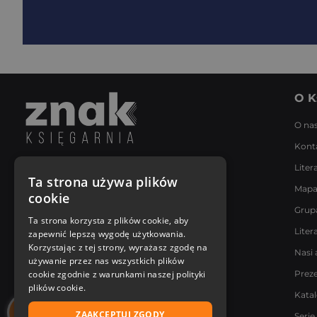
O K
O na
Kont
Liter
Napisz do nas
Ta strona używa plików
Mapa
Poniedziałek - Piątek
cookie
8:00 - 18:00
Grup
[email protected]
Ta strona korzysta z plików cookie, aby
Liter
zapewnić lepszą wygodę użytkowania.
Bądź z nami na bieżąco
Korzystając z tej strony, wyrażasz zgodę na
Nasi 
używanie przez nas wszystkich plików
cookie zgodnie z warunkami naszej polityki
Prez
plików cookie.
Kata
ZAAKCEPTUJ ZGODY
Serie