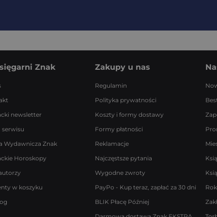
sięgarni Znak
Zakupy u nas
Na
s
Regulamin
Now
akt
Polityka prywatności
Best
acki newsletter
Koszty i formy dostawy
Zap
 serwisu
Formy płatności
Pro
a Wydawnicza Znak
Reklamacje
Mie
ackie Horoskopy
Najczęstsze pytania
Ksi
autorzy
Wygodne zwroty
Ksi
enty w koszyku
PayPo - Kup teraz, zapłać za 30 dni
Rok
log
BLIK Płacę Później
Zak
Darmowa dostawa Znak EKSTRA
Tor