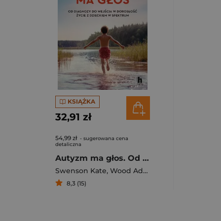
KSIĄŻKA
32,91 zł
54,99 zł
- sugerowana cena
detaliczna
Autyzm ma głos. Od diagnozy do wejścia w dorosłość. Życie z dzieckiem w spektrum
Swenson Kate
,
Wood Adrian K.
,
Cariello Carrie
8,3 (15)