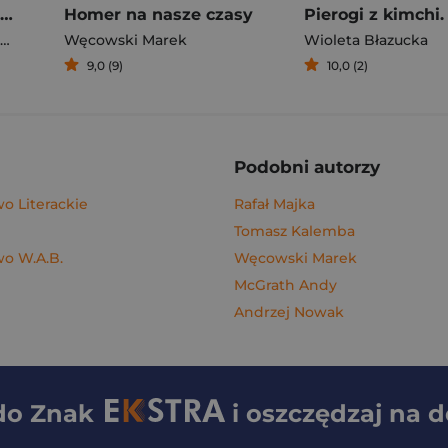
Rafał Majka. Zawsze z przodu. Rozmawia Tomasz Kalemba - książka z autografem
Homer na nasze czasy
Węcowski Marek
Wioleta Błazucka
9,0 (9)
10,0 (2)
Podobni autorzy
 Literackie
Rafał Majka
Tomasz Kalemba
o W.A.B.
Węcowski Marek
McGrath Andy
Andrzej Nowak
 do
Znak
i oszczędzaj na 