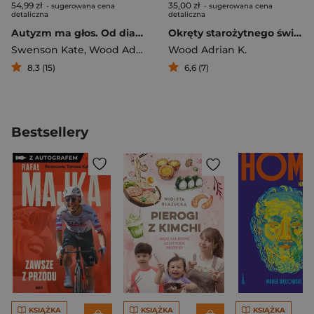
54,99 zł
35,00 zł
- sugerowana cena
- sugerowana cena
detaliczna
detaliczna
Autyzm ma głos. Od diagnozy do wejścia w dorosłość. Życie z dzieckiem w spektrum
Okręty starożytnego świata 3000-500 p.n.e.
Swenson Kate
,
Wood Adrian K.
,
Wood Adrian K.
Cariello Carrie
8,3 (15)
6,6 (7)
Bestsellery
KSIĄŻKA
KSIĄŻKA
KSIĄŻKA