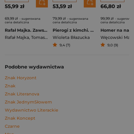
55,99 zł
53,59 zł
66,80 zł
69,99 zł
79,99 zł
99,99 zł
- sugerowana
- sugerowana
- sugerowa
cena detaliczna
cena detaliczna
cena detaliczna
Rafał Majka. Zawsze z przodu. Rozmawia Tomasz Kalemba - książka z autografem
Pierogi z kimchi. Moje ulubione azjatyckie przepisy
Rafał Majka
,
Tomasz Kalemba
Wioleta Błazucka
Węcowski Mar
9,4 (7)
9,0 (9)
Podobne wydawnictwa
Znak Horyzont
Znak
Znak Literanova
Znak JednymSłowem
Wydawnictwo Literackie
Znak Koncept
Czarne