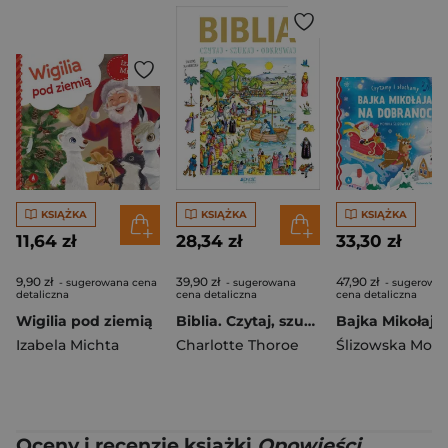
KSIĄŻKA
KSIĄŻKA
KSIĄŻKA
11,64 zł
28,34 zł
33,30 zł
9,90 zł
39,90 zł
47,90 zł
- sugerowana cena
- sugerowana
- sugerowa
detaliczna
cena detaliczna
cena detaliczna
Wigilia pod ziemią
Biblia. Czytaj, szukaj, odkrywaj
Izabela Michta
Charlotte Thoroe
Ślizowska Moni
Oceny i recenzje książki
Opowieści