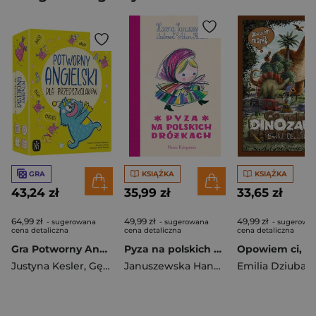
GRA
KSIĄŻKA
KSIĄŻKA
43,24 zł
35,99 zł
33,65 zł
64,99 zł
49,99 zł
49,99 zł
- sugerowana
- sugerowana
- sugerowa
cena detaliczna
cena detaliczna
cena detaliczna
Gra Potworny Angielski dla przedszkolaków
Pyza na polskich dróżkach
Justyna Kesler
,
Gębacka Klaudyna
Januszewska Hanna
Emilia Dziubak