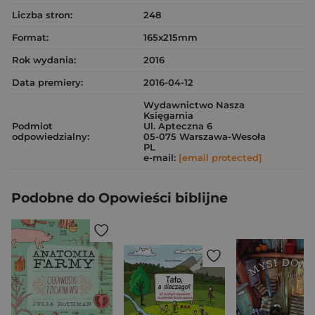
Liczba stron:
248
Format:
165x215mm
Rok wydania:
2016
Data premiery:
2016-04-12
Wydawnictwo Nasza
Księgarnia
Podmiot
Ul. Apteczna 6
odpowiedzialny:
05-075 Warszawa-Wesoła
PL
e-mail:
[email protected]
Podobne do Opowieści biblijne