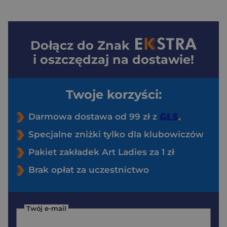
Dołącz do
Znak
i oszczędzaj na dostawie!
Twoje korzyści:
Darmowa dostawa od 99 zł z
Specjalne zniżki tylko dla klubowiczów
Pakiet zakładek Art Ladies za 1 zł
Brak opłat za uczestnictwo
Twój e-mail