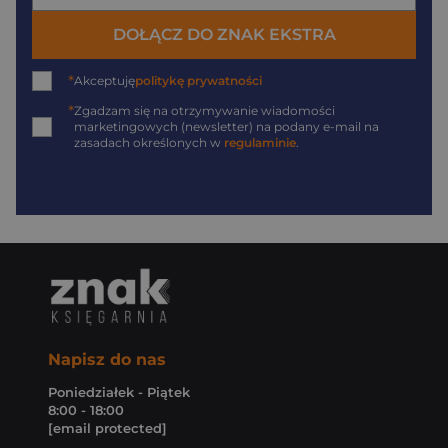
DOŁĄCZ DO ZNAK EKSTRA
*
Akceptuję
politykę prywatności
*
Zgadzam się na otrzymywanie wiadomości
marketingowych (newsletter) na podany
e-mail
na
zasadach określonych w
regulaminie
.
Napisz do nas
Poniedziałek - Piątek
8:00 - 18:00
[email protected]