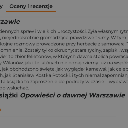
y
Oceny i recenzje
szawie
nnych spraw i wielkich uroczystości. Żyła własnym ryt
, niejednokrotnie gromadzące prawdziwe tłumy. W tym ryt
pokojne rozmowy prowadzone przy herbacie z samowara. Ta
ienie. Zostały tylko okruchy: stare ryciny, zapiski, ws
" to zbiór felietonów, w których dawna stolica powraca 
y Wilanów, jak i te, których nie odnajdziemy już na wsp
jak obchodzono święta, jak wyglądał karnawał, jak cele
ch, jak Stanisław Kostka Potocki, i tych niemal zapomnia
Ta książka to zaproszenie do podróży w czasie – wyprawa 
ego wsłuchać.
siążki
Opowieści o dawnej Warszawie
a