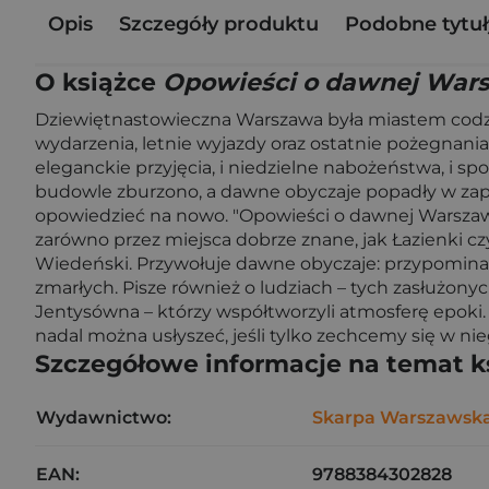
Opis
Szczegóły produktu
Podobne tytuł
O książce
Opowieści o dawnej War
Dziewiętnastowieczna Warszawa była miastem codzie
wydarzenia, letnie wyjazdy oraz ostatnie pożegnania
eleganckie przyjęcia, i niedzielne nabożeństwa, i s
budowle zburzono, a dawne obyczaje popadły w zapomn
opowiedzieć na nowo. "Opowieści o dawnej Warszawie
zarówno przez miejsca dobrze znane, jak Łazienki cz
Wiedeński. Przywołuje dawne obyczaje: przypomina, 
zmarłych. Pisze również o ludziach – tych zasłużony
Jentysówna – którzy współtworzyli atmosferę epoki. 
nadal można usłyszeć, jeśli tylko zechcemy się w ni
Szczegółowe informacje na temat k
Wydawnictwo:
Skarpa Warszawsk
EAN:
9788384302828