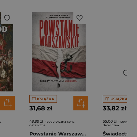
KSIĄŻKA
KSIĄŻKA
31,68 zł
33,82 zł
49,99 zł
55,00 zł
a
- sugerowana cena
- sugerowa
detaliczna
detaliczna
Powstanie Warszawskie. Między faktami a legendą