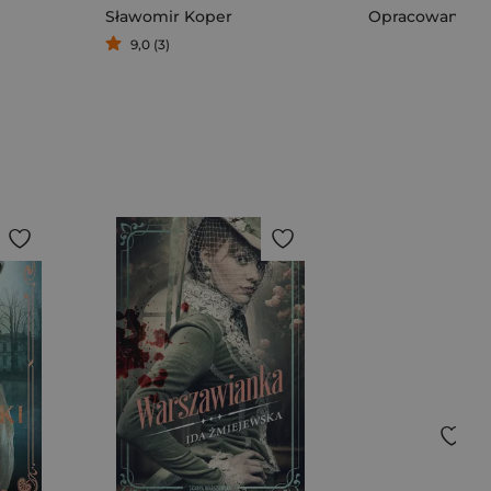
Sławomir Koper
Opracowanie Z
9,0 (3)