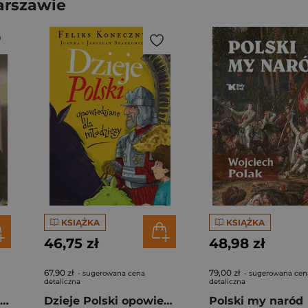
arszawie
KSIĄŻKA
KSIĄŻKA
46,75 zł
48,98 zł
67,90 zł
79,00 zł
- sugerowana cena
- sugerowana cen
detaliczna
detaliczna
Na zapleczu frontu Generał Kazimierz Sosnkowski w Ministerstwie Spraw Wojskowych w okresie wojen o granice (1919–1921)
Dzieje Polski opowiedziane dla młodzieży wyd. 2026
Polski my naród