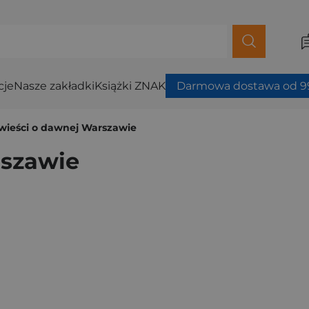
cje
Nasze zakładki
Książki ZNAK
Darmowa dostawa od 99
ieści o dawnej Warszawie
rszawie