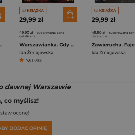
KSIĄŻKA
KSIĄŻKA
29,99 zł
29,99 zł
49,90 zł
49,90 zł
- sugerowana cena
- sugerowana cen
detaliczna
detaliczna
 Od zmierzchu do świtu wyd. 2024
Warszawianka. Gdy zgasną światła
Ida Żmiejewska
Ida Żmiejewska
7,6 (1082)
o dawnej Warszawie
 co myślisz!
ostaw ocenę!
 ABY DODAĆ OPINIĘ