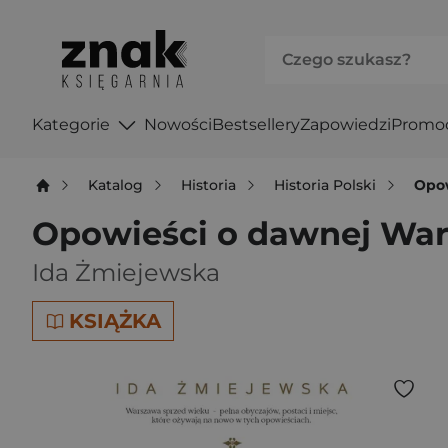
Kategorie
Nowości
Bestsellery
Zapowiedzi
Promo
Katalog
Historia
Historia Polski
Opow
Opowieści o dawnej Wa
Ida Żmiejewska
KSIĄŻKA