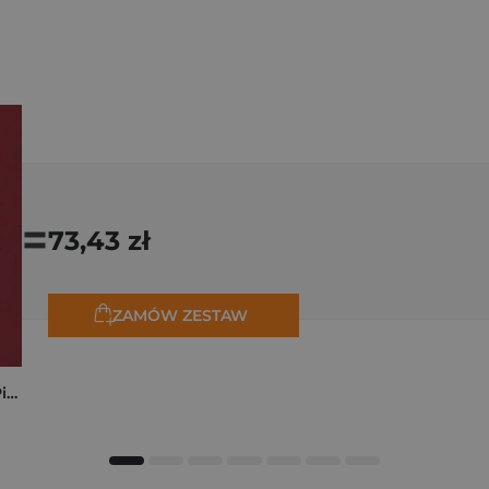
=
73,43 zł
ZAMÓW ZESTAW
Kryminalne dzieje Piastów. Mroczna historia dynastii