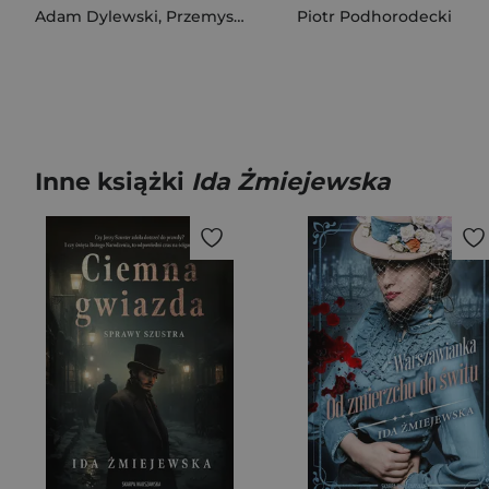
Adam Dylewski
,
Przemysław Brych
Piotr Podhorodecki
Inne książki
Ida Żmiejewska