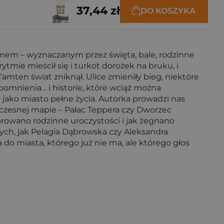
37,44 zł
DO KOSZYKA
mem – wyznaczanym przez święta, bale, rodzinne
mie mieścił się i turkot dorożek na bruku, i
mten świat zniknął. Ulice zmieniły bieg, niektóre
pomnienia… i historie, które wciąż można
jako miasto pełne życia. Autorka prowadzi nas
ółczesnej mapie – Pałac Teppera czy Dworzec
browano rodzinne uroczystości i jak żegnano
nych, jak Pelagia Dąbrowska czy Aleksandra
do miasta, którego już nie ma, ale którego głos