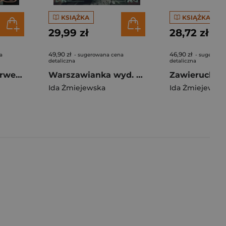
KSIĄŻKA
KSIĄŻKA
29,99 zł
28,72 zł
49,90 zł
46,90 zł
a
- sugerowana cena
- sugerowa
detaliczna
detaliczna
Zawierucha. Fajerwerki
Warszawianka wyd. 2024
Ida Żmiejewska
Ida Żmiejewsk