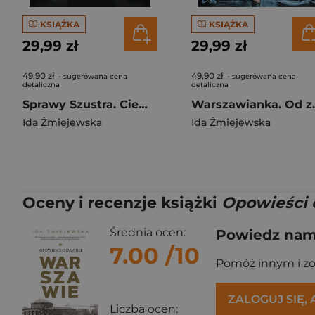
KSIĄŻKA
KSIĄŻKA
29,99 zł
29,99 zł
49,90 zł
49,90 zł
- sugerowana cena
- sugerowana cena
detaliczna
detaliczna
Sprawy Szustra. Ciemna gwiazda
Warszawianka.
Ida Żmiejewska
Ida Żmiejewska
Oceny i recenzje książki
Opowieści 
Średnia ocen:
Powiedz nam,
7.00
/10
Pomóż innym i z
ZALOGUJ SIĘ,
Liczba ocen: