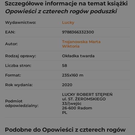
Szczegółowe informacje na temat książki
Opowieści z czterech rogów poduszki
Wydawnictwo:
Lucky
EAN:
9788366332300
Trojanowska Marta
Autor:
Wiktoria
Rodzaj oprawy:
Okładka twarda
Liczba stron:
58
Format:
235x160 m
Rok wydania:
2020
LUCKY ROBERT STĘPIEŃ
ul. ST. ŻEROMSKIEGO
Podmiot
33/(wejśc
odpowiedzialny:
26-600 Radom
PL
Podobne do Opowieści z czterech rogów