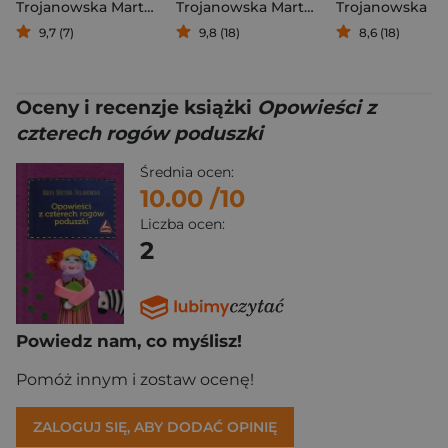
Trojanowska Marta Wiktoria
Trojanowska Marta Wiktoria
9,7 (7)
9,8 (18)
8,6 (18)
Oceny i recenzje książki
Opowieści z
czterech rogów poduszki
Średnia ocen:
10.00
/10
Liczba ocen:
2
Powiedz nam, co myślisz!
Pomóż innym i zostaw ocenę!
ZALOGUJ SIĘ, ABY DODAĆ OPINIĘ