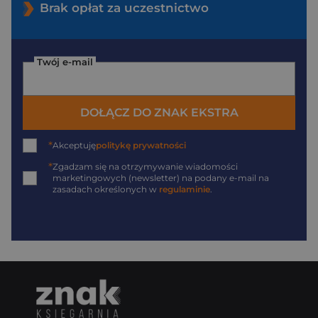
Brak opłat za uczestnictwo
Twój e-mail
DOŁĄCZ DO ZNAK EKSTRA
*
Akceptuję
politykę prywatności
*
Zgadzam się na otrzymywanie wiadomości
marketingowych (newsletter) na podany
e-mail
na
zasadach określonych w
regulaminie
.