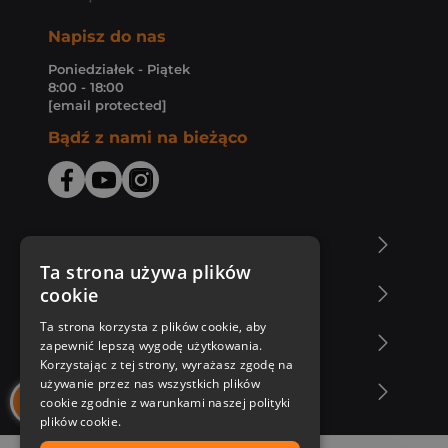
Napisz do nas
Poniedziałek - Piątek
8:00 - 18:00
[email protected]
Bądź z nami na bieżąco
O Księgarni Znak
Ta strona używa plików
cookie
Zakupy u nas
Ta strona korzysta z plików cookie, aby
Nasza oferta
zapewnić lepszą wygodę użytkowania.
Korzystając z tej strony, wyrażasz zgodę na
używanie przez nas wszystkich plików
Nasi autorzy
cookie zgodnie z warunkami naszej polityki
plików cookie.