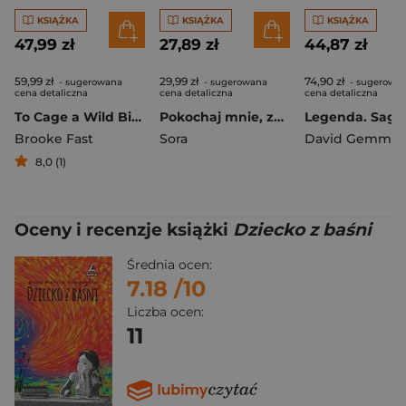
KSIĄŻKA
KSIĄŻKA
KSIĄŻKA
47,99 zł
27,89 zł
44,87 zł
59,99 zł
29,99 zł
74,90 zł
- sugerowana
- sugerowana
- sugerowa
cena detaliczna
cena detaliczna
cena detaliczna
To Cage a Wild Bird
Pokochaj mnie, zanim umrzesz. Tom 5
Brooke Fast
Sora
David Gemmel
8,0 (1)
Oceny i recenzje książki
Dziecko z baśni
Średnia ocen:
7.18
/10
Liczba ocen:
11