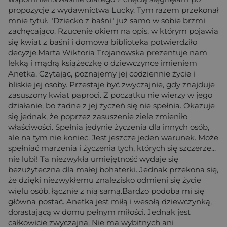
propozycje z wydawnictwa Lucky. Tym razem przekonał
mnie tytuł. "Dziecko z baśni" już samo w sobie brzmi
zachęcająco. Rzucenie okiem na opis, w którym pojawia
się kwiat z baśni i domowa biblioteka potwierdziło
decyzje.Marta Wiktoria Trojanowska prezentuje nam
lekką i mądrą książeczkę o dziewczynce imieniem
Anetka. Czytając, poznajemy jej codziennie życie i
bliskie jej osoby. Przestaje być zwyczajnie, gdy znajduje
zasuszony kwiat paproci. Z początku nie wierzy w jego
działanie, bo żadne z jej życzeń się nie spełnia. Okazuje
się jednak, że poprzez zasuszenie ziele zmieniło
właściwości. Spełnia jedynie życzenia dla innych osób,
ale na tym nie koniec. Jest jeszcze jeden warunek. Może
spełniać marzenia i życzenia tych, których się szczerze...
nie lubi! Ta niezwykła umiejętność wydaje się
bezużyteczna dla małej bohaterki. Jednak przekona się,
że dzięki niezwykłemu znalezisko odmieni się życie
wielu osób, łącznie z nią samą.Bardzo podoba mi się
główna postać. Anetka jest miłą i wesołą dziewczynką,
dorastającą w domu pełnym miłości. Jednak jest
całkowicie zwyczajna. Nie ma wybitnych ani