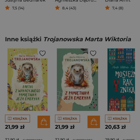
Justyna Bednarek
Agnieszka Dąbrowska
Diana Amft
7,5 (14)
8,4 (43)
7,4 (8)
Inne książki
Trojanowska Marta Wiktoria
KSIĄŻKA
KSIĄŻKA
KSIĄŻKA
21,99 zł
21,99 zł
20,63 zł
32,90 zł
32,90 zł
29,90 zł
- sugerowana
- sugerowana
- sugerowa