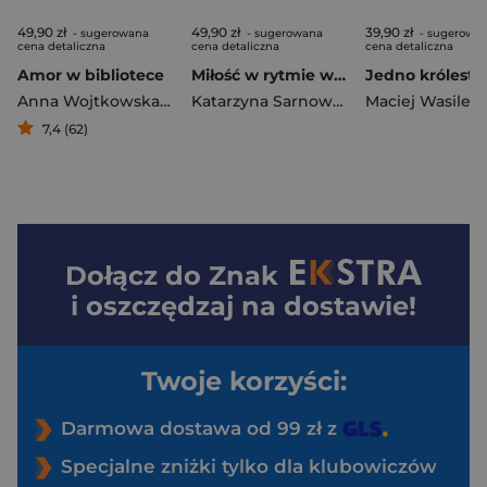
49,90 zł
49,90 zł
39,90 zł
- sugerowana
- sugerowana
- sugerowa
cena detaliczna
cena detaliczna
cena detaliczna
Amor w bibliotece
Miłość w rytmie walca
Anna Wojtkowska-Witala
Katarzyna Sarnowska
Maciej Wasilew
7,4 (62)
Dołącz do
Znak
i oszczędzaj na dostawie!
Twoje korzyści:
Darmowa dostawa od 99 zł z
Specjalne zniżki tylko dla klubowiczów