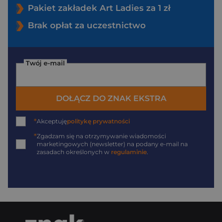
Pakiet zakładek Art Ladies za 1 zł
Brak opłat za uczestnictwo
Twój e-mail
DOŁĄCZ DO ZNAK EKSTRA
*
Akceptuję
politykę prywatności
*
Zgadzam się na otrzymywanie wiadomości
marketingowych (newsletter) na podany
e-mail
na
zasadach określonych w
regulaminie
.