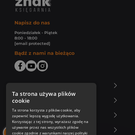
Napisz do nas
Poniedziałek - Piątek
8:00 - 18:00
[email protected]
Bądź z nami na bieżąco
O Księgarni Znak
Ta strona używa plików
cookie
Zakupy u nas
Ta strona korzysta z plików cookie, aby
Nasza oferta
zapewnić lepszą wygodę użytkowania.
Korzystając z tej strony, wyrażasz zgodę na
używanie przez nas wszystkich plików
Nasi autorzy
cookie zgodnie z warunkami naszej polityki