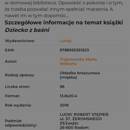
w domowej bibliotece. Opowieść o pokorze i o tym,
że trzeba pozwalać innym spełniać marzenia. A
nawet im w tym dopomóc…
Szczegółowe informacje na temat książki
Dziecko z baśni
Wydawnictwo:
Lucky
EAN:
9788365351623
Trojanowska Marta
Autor:
Wiktoria
Okładka broszurowa
Rodzaj oprawy:
(miękka)
Liczba stron:
96
Format:
13.8x20.4
Rok wydania:
2018
LUCKY ROBERT STĘPIEŃ
ul. ST. ŻEROMSKIEGO
Podmiot
33/(wejśc
odpowiedzialny:
26-600 Radom