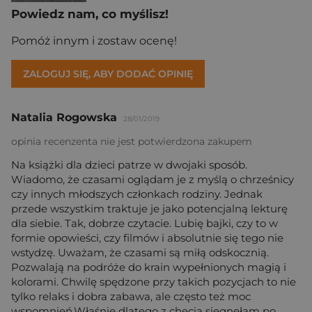
Powiedz nam, co myślisz!
Pomóż innym i zostaw ocenę!
ZALOGUJ SIĘ, ABY DODAĆ OPINIĘ
Natalia Rogowska
28/01/2019
opinia recenzenta nie jest potwierdzona zakupem
Na książki dla dzieci patrze w dwojaki sposób.
Wiadomo, że czasami oglądam je z myślą o chrześnicy
czy innych młodszych członkach rodziny. Jednak
przede wszystkim traktuje je jako potencjalną lekturę
dla siebie. Tak, dobrze czytacie. Lubię bajki, czy to w
formie opowieści, czy filmów i absolutnie się tego nie
wstydzę. Uważam, że czasami są miłą odskocznią.
Pozwalają na podróże do krain wypełnionych magią i
kolorami. Chwilę spędzone przy takich pozycjach to nie
tylko relaks i dobra zabawa, ale często też moc
wspomnień.Właśnie dlatego z chęcią sięgnęłam po