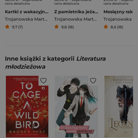
cena detaliczna
cena detaliczna
cena detaliczna
Kartki z wakacyjnego pamiętnika jeża Emeryka
Z pamietnika jeża Emeryka
Mosięzny rak z
Trojanowska Marta Wiktoria
Trojanowska Marta Wiktoria
9,7 (7)
9,8 (18)
8,6 (18)
Inne książki z kategorii
Literatura
młodzieżowa