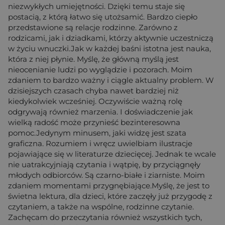
niezwykłych umiejętności. Dzięki temu staje się
postacią, z którą łatwo się utożsamić. Bardzo ciepło
przedstawione są relacje rodzinne. Zarówno z
rodzicami, jak i dziadkami, którzy aktywnie uczestniczą
w życiu wnuczki.Jak w każdej baśni istotna jest nauka,
która z niej płynie. Myślę, że główną myślą jest
nieocenianie ludzi po wyglądzie i pozorach. Moim
zdaniem to bardzo ważny i ciągle aktualny problem. W
dzisiejszych czasach chyba nawet bardziej niż
kiedykolwiek wcześniej. Oczywiście ważną rolę
odgrywają również marzenia. I doświadczenie jak
wielką radość może przynieść bezinteresowna
pomoc.Jedynym minusem, jaki widzę jest szata
graficzna. Rozumiem i wręcz uwielbiam ilustracje
pojawiające się w literaturze dziecięcej. Jednak te wcale
nie uatrakcyjniają czytania i wątpię, by przyciągnęły
młodych odbiorców. Są czarno-białe i ziarniste. Moim
zdaniem momentami przygnębiające.Myślę, że jest to
świetna lektura, dla dzieci, które zaczęły już przygodę z
czytaniem, a także na wspólne, rodzinne czytanie.
Zachęcam do przeczytania również wszystkich tych,