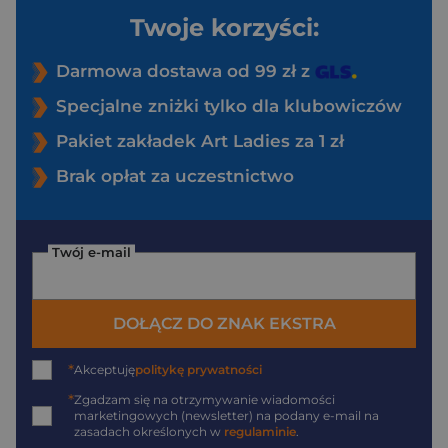
Twoje korzyści:
Darmowa dostawa od 99 zł z
Specjalne zniżki tylko dla klubowiczów
Pakiet zakładek Art Ladies za 1 zł
Brak opłat za uczestnictwo
Twój e-mail
DOŁĄCZ DO ZNAK EKSTRA
*
Akceptuję
politykę prywatności
*
Zgadzam się na otrzymywanie wiadomości
marketingowych (newsletter) na podany
e-mail
na
zasadach określonych w
regulaminie
.