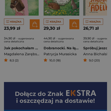
KSIĄŻKA
KSIĄŻKA
KSIĄŻKA
23,99 zł
29,30 zł
26,71 zł
34,90 zł
44,90 zł
39,90 zł
- sugerowana
- sugerowana
- sugerowa
cena detaliczna
cena detaliczna
cena detaliczna
Jak pokochałam hobby horse
Dobranocki. Na łące
Magdalena Zarębska
Patrycja Murasicka
Anna Bichalska
8,5 (2)
10,0 (18)
9,0 (20)
Dołącz do
Znak
i oszczędzaj na dostawie!