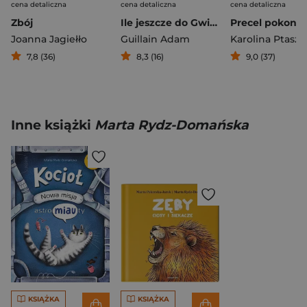
cena detaliczna
cena detaliczna
cena detaliczna
Zbój
Ile jeszcze do Gwiazdki?
Joanna Jagiełło
Guillain Adam
Karolina Ptaszn
7,8 (36)
8,3 (16)
9,0 (37)
Inne książki
Marta Rydz-Domańska
KSIĄŻKA
KSIĄŻKA