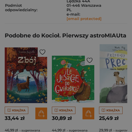
Lędzka 44A
Podmiot
01-446 Warszawa
odpowiedzialny:
PL
e-mail:
[email protected]
Podobne do Kocioł. Pierwszy astroMIAUta
KSIĄŻKA
KSIĄŻKA
KSIĄŻKA
33,44 zł
30,89 zł
25,49 zł
46,99 zł
44,99 zł
29,99 zł
- sugerowana
- sugerowana
- sugerowa