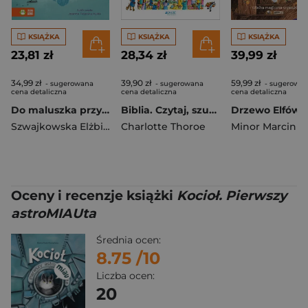
KSIĄŻKA
KSIĄŻKA
KSIĄŻKA
23,81 zł
28,34 zł
39,99 zł
34,99 zł
39,90 zł
59,99 zł
- sugerowana
- sugerowana
- sugerowa
cena detaliczna
cena detaliczna
cena detaliczna
Do maluszka przyszły mrówki. Wierszyki do zabaw od rana do nocy
Biblia. Czytaj, szukaj, odkrywaj
Szwajkowska Elżbieta
,
Charlotte Thoroe
Szwajkowski Witold
Minor Marcin
Oceny i recenzje książki
Kocioł. Pierwszy
astroMIAUta
Średnia ocen:
8.75
/10
Liczba ocen:
20