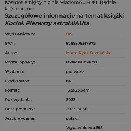
Kosmosie nigdy nic nie wiadomo… Miau! Będzie
ko(s)micznie!
Szczegółowe informacje na temat książki
Kocioł. Pierwszy astroMIAUta
Wydawnictwo:
BIS
EAN:
9788375517972
Autor:
Marta Rydz-Domańska
Rodzaj oprawy:
Okładka twarda
Wydanie:
pierwsze
Liczba stron:
64
Format:
16.5x23.5cm
Rok wydania:
2023
Data premiery:
2023-10-30
Język wydania:
polski
Wydawnictwo BIS