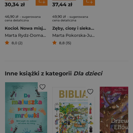
30,34 zł
37,44 zł
46,90 zł
49,90 zł
- sugerowana
- sugerowana
cena detaliczna
cena detaliczna
Kocioł. Nowa misja astroMIAUty
Zęby, ciosy i siekacze
Marta Rydz-Domańska
Marta Pokorska-Jurek
8,0 (2)
8,8 (15)
Inne książki z kategorii
Dla dzieci