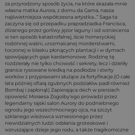
za przyrodzony sposób życia, na które skazała mnie
własna matka Aurora, z domu da Gama, nasza
najświetniejsza współczesna artystka...” Saga ta
zaczyna się od przepadku prapradziadka Francisca,
zlizanego przez gorliwy jęzor laguny i od wzniecenia
w ten sposób katastrofalnej, iście homeryckiej
rodzinnej waśni, urozmaicanej morderstwami,
toczonej w blasku płonących plantacji i w dymach
spowijających gaje kardamonowe. Rodzinę tę
rozdzierały nie tylko chciwość i sekrety, lecz i dzieliły
granice rysowane kredką na podłodze i sterty
worków z przyprawami służące za fortyfikacje.(O całe
lata później ofiarą zgubnych podziałów padł również
Bombaj i zapłonął.) Zapierająca dech w piersiach
opowieść Moraesa Zogoiby’ego prowadzi przez
legendarny rajski salon Aurory do podniebnego
ogrodu jego wszechmocnego ojca, na szczyt
szklanego wieżowca wzniesionego przez
niewidzialnych ludzi: odsłania groteskowe i
wzruszające dzieje jego rodu, a także tragikomiczne