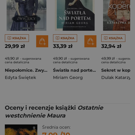
KSIĄŻKA
KSIĄŻKA
KSIĄŻKA
29,99 zł
33,39 zł
32,94 zł
49,90 zł
49,90 zł
49,99 zł
- sugerowana
- sugerowana
- sugerowa
cena detaliczna
cena detaliczna
cena detaliczna
Niepołomice. Zwycięscy
Światła nad portem. Saga portowa Tom. 1
Sekret w koper
Edyta Świętek
Miriam Georg
Dulak Katarzyn
Oceny i recenzje książki
Ostatnie
westchnienie Maura
Średnia ocen: