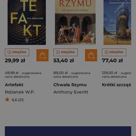
KSIĄŻKA
KSIĄŻKA
KSIĄŻKA
29,99 zł
53,40 zł
77,40 zł
49,99 zł
89,00 zł
129,00 zł
- sugerowana
- sugerowana
- sugerow
cena detaliczna
cena detaliczna
cena detaliczna
Artefakt
Chwała Rzymu
Rdzanek W.P.
Anthony Everitt
6,6 (21)