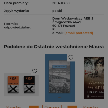
Data premiery:
2014-03-18
Język wydania:
polski
Dom Wydawniczy REBIS
Żmigrodzka 41/49
Podmiot
60-171 Poznań
odpowiedzialny:
PL
e-mail:
[email protected]
Podobne do Ostatnie westchnienie Maura
KSIĄŻKA
KSIĄŻKA
KSIĄŻKA