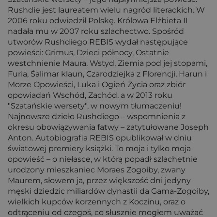
Rushdie jest laureatem wielu nagród literackich. W
2006 roku odwiedził Polskę. Królowa Elżbieta II
nadała mu w 2007 roku szlachectwo. Spośród
utworów Rushdiego REBIS wydał następujące
powieści: Grimus, Dzieci północy, Ostatnie
westchnienie Maura, Wstyd, Ziemia pod jej stopami,
Furia, Śalimar klaun, Czarodziejka z Florencji, Harun i
Morze Opowieści, Luka i Ogień Życia oraz zbiór
opowiadań Wschód, Zachód, a w 2013 roku
"Szatańskie wersety", w nowym tłumaczeniu!
Najnowsze dzieło Rushdiego – wspomnienia z
okresu obowiązywania fatwy – zatytułowane Joseph
Anton. Autobiografia REBIS opublikował w dniu
światowej premiery książki. To moja i tylko moja
opowieść – o niełasce, w którą popadł szlachetnie
urodzony mieszkaniec Moraes Zogoiby, zwany
Maurem, słowem ja, przez większość dni jedyny
męski dziedzic miliardów dynastii da Gama-Zogoiby,
wielkich kupców korzennych z Koczinu, oraz o
odtrąceniu od czegoś, co słusznie mogłem uważać