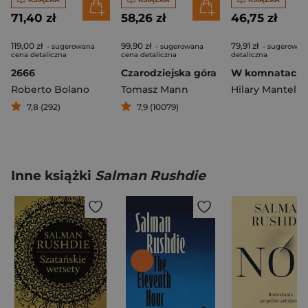
71,40 zł
58,26 zł
46,75 zł
119,00 zł
99,90 zł
79,91 zł
- sugerowana
- sugerowana
- sugerowan
cena detaliczna
cena detaliczna
detaliczna
2666
Czarodziejska góra
Roberto Bolano
Tomasz Mann
Hilary Mantel
7,8 (292)
7,9 (10079)
Inne książki
Salman Rushdie