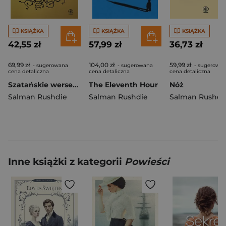
KSIĄŻKA
KSIĄŻKA
KSIĄŻKA
42,55 zł
57,99 zł
36,73 zł
69,99 zł
104,00 zł
59,99 zł
- sugerowana
- sugerowana
- sugerowa
cena detaliczna
cena detaliczna
cena detaliczna
Szatańskie wersety. Mistrzowie literatury
The Eleventh Hour
Nóż
Salman Rushdie
Salman Rushdie
Salman Rushdi
Inne książki z kategorii
Powieści