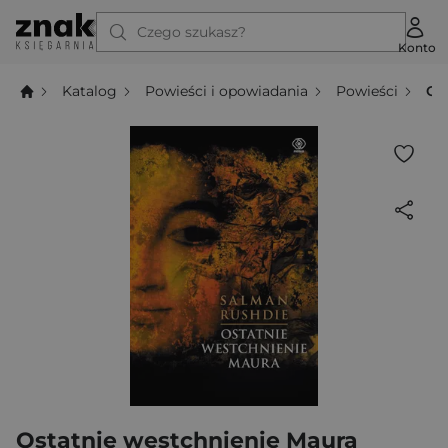
Czego szukasz?
Konto
Katalog
Powieści i opowiadania
Powieści
Os
Ostatnie westchnienie Maura