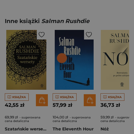
Inne książki
Salman Rushdie
KSIĄŻKA
KSIĄŻKA
KSIĄŻKA
42,55 zł
57,99 zł
36,73 zł
69,99 zł
104,00 zł
59,99 zł
- sugerowana
- sugerowana
- sugerowa
cena detaliczna
cena detaliczna
cena detaliczna
Szatańskie wersety. Mistrzowie literatury
The Eleventh Hour
Nóż