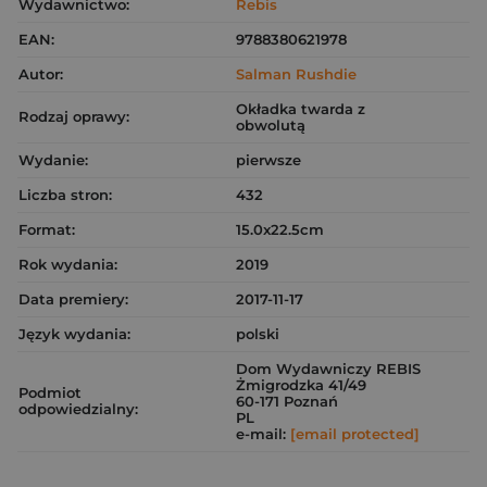
Wydawnictwo:
Rebis
EAN:
9788380621978
Autor:
Salman Rushdie
Okładka twarda z
Rodzaj oprawy:
obwolutą
Wydanie:
pierwsze
Liczba stron:
432
Format:
15.0x22.5cm
Rok wydania:
2019
Data premiery:
2017-11-17
Język wydania:
polski
Dom Wydawniczy REBIS
Żmigrodzka 41/49
Podmiot
60-171 Poznań
odpowiedzialny:
PL
e-mail:
[email protected]