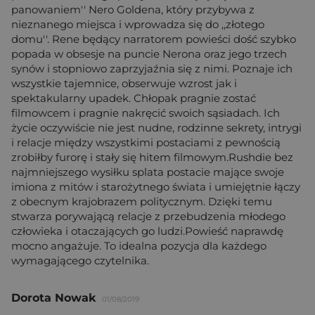
panowaniem'' Nero Goldena, który przybywa z
nieznanego miejsca i wprowadza się do ,,złotego
domu''. Rene będący narratorem powieści dość szybko
popada w obsesje na puncie Nerona oraz jego trzech
synów i stopniowo zaprzyjaźnia się z nimi. Poznaje ich
wszystkie tajemnice, obserwuje wzrost jak i
spektakularny upadek. Chłopak pragnie zostać
filmowcem i pragnie nakręcić swoich sąsiadach. Ich
życie oczywiście nie jest nudne, rodzinne sekrety, intrygi
i relacje między wszystkimi postaciami z pewnością
zrobiłby furorę i stały się hitem filmowym.Rushdie bez
najmniejszego wysiłku splata postacie mające swoje
imiona z mitów i starożytnego świata i umiejętnie łączy
z obecnym krajobrazem politycznym. Dzięki temu
stwarza porywającą relacje z przebudzenia młodego
człowieka i otaczających go ludzi.Powieść naprawdę
mocno angażuje. To idealna pozycja dla każdego
wymagającego czytelnika.
Dorota Nowak
01/08/2019