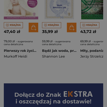
KSIĄŻKA
KSIĄŻKA
KSIĄŻKA
47,40 zł
35,99 zł
43,72 zł
79,00 zł
59,99 zł
69,99 zł
- sugerowana
- sugerowana
- sugerowa
cena detaliczna
cena detaliczna
cena detaliczna
Pierwszy rok życia dziecka wyd. 5
Bądź jak woda, przyjacielu
Murkoff Heidi
Shannon Lee
Jerzy Strzelczy
Dołącz do
Znak
i oszczędzaj na dostawie!