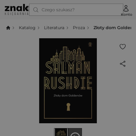
Czego szukasz?
Konto
Katalog
Literatura
Proza
Złoty dom Golden