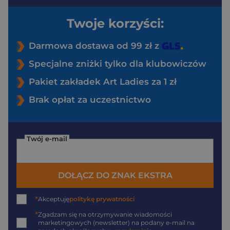
Twoje korzyści:
Darmowa dostawa od 99 zł z
Specjalne zniżki tylko dla klubowiczów
Pakiet zakładek Art Ladies za 1 zł
Brak opłat za uczestnictwo
Twój e-mail
DOŁĄCZ DO ZNAK EKSTRA
*
Akceptuję
politykę prywatności
*
Zgadzam się na otrzymywanie wiadomości
marketingowych (newsletter) na podany
e-mail
na