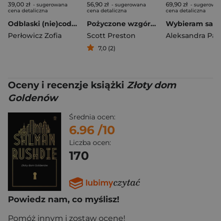
39,00 zł
56,90 zł
69,90 zł
- sugerowana
- sugerowana
- sugerowa
cena detaliczna
cena detaliczna
cena detaliczna
Odblaski (nie)codzienności
Pożyczone wzgórza
Perłowicz Zofia
Scott Preston
Aleksandra Pał
7,0 (2)
Oceny i recenzje książki
Złoty dom
Goldenów
Średnia ocen:
6.96
/10
Liczba ocen:
170
Powiedz nam, co myślisz!
Pomóż innym i zostaw ocenę!