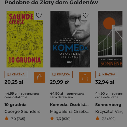
Podobne do Złoty dom Goldenów
KSIĄŻKA
KSIĄŻKA
KSIĄŻKA
20,25 zł
29,99 zł
32,94 zł
44,99 zł
44,90 zł
44,90 zł
- sugerowana
- sugerowana
- sugerowa
cena detaliczna
cena detaliczna
cena detaliczna
10 grudnia
Komeda. Osobiste życie jazzu
Sonnenberg
George Saunders
Magdalena Grzebałkowska
Krzysztof Varga
7,0 (705)
7,3 (830)
7,2 (202)