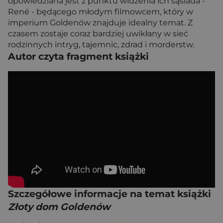
opowiedziana jest z punktu widzenia ich sąsiada -
René - będącego młodym filmowcem, który w
imperium Goldenów znajduje idealny temat. Z
czasem zostaje coraz bardziej uwikłany w sieć
rodzinnych intryg, tajemnic, zdrad i morderstw.
Autor czyta fragment książki
Szczegółowe informacje na temat książki
Złoty dom Goldenów