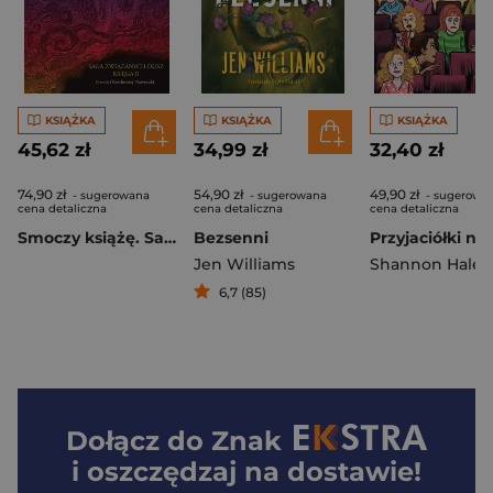
KSIĄŻKA
KSIĄŻKA
KSIĄŻKA
45,62 zł
34,99 zł
32,40 zł
74,90 zł
54,90 zł
49,90 zł
- sugerowana
- sugerowana
- sugerowa
cena detaliczna
cena detaliczna
cena detaliczna
Smoczy książę. Saga związanych dusz
Bezsenni
Jen Williams
Shannon Hale
,
P
6,7 (85)
Dołącz do
Znak
i oszczędzaj na dostawie!