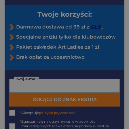
Twoje korzyści:
Darmowa dostawa od 99 zł z
Specjalne zniżki tylko dla klubowiczów
Pakiet zakładek Art Ladies za 1 zł
Brak opłat za uczestnictwo
Twój e-mail
DOŁĄCZ DO ZNAK EKSTRA
*
Akceptuję
politykę prywatności
*
Zgadzam się na otrzymywanie wiadomości
marketingowych (newsletter) na podany
e-mail
na