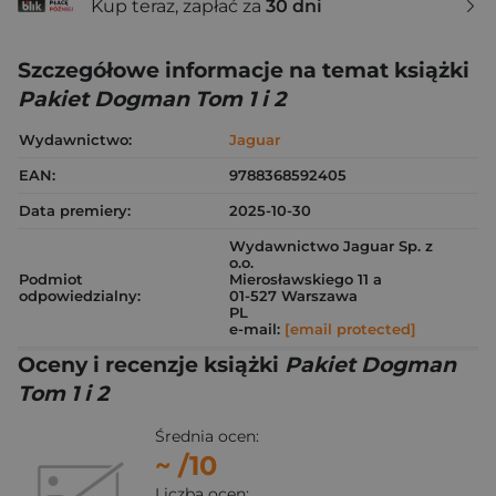
Kup teraz, zapłać za
30 dni
Szczegółowe informacje na temat książki
Pakiet Dogman Tom 1 i 2
Wydawnictwo:
Jaguar
EAN:
9788368592405
Data premiery:
2025-10-30
Wydawnictwo Jaguar Sp. z
o.o.
Podmiot
Mierosławskiego 11 a
odpowiedzialny:
01-527 Warszawa
PL
e-mail:
[email protected]
Oceny i recenzje książki
Pakiet Dogman
Tom 1 i 2
Średnia ocen:
~
/10
Liczba ocen: